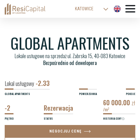
KATOWICE
WARSZAWA
ŁÓDŹ
GLOBAL APARTMENTS
WROCŁAW
Lokale usługowe na sprzedaż ul. Zabrska 15, 40-083 Katowice
KRAKÓW
Bezpośrednio od dewelopera
BIELSKO-BIAŁA
-2.33
Lokal usługowy
GLOBAL APARTMENTS
POWIERZCHNIA
POKOJE
60 000.00
zł
-2
Rezerwacja
/m
2
PIĘTRO
STATUS
HISTORIA CENY
NEGOCJUJ CENĘ