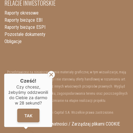
RELACJE INWESTORSKIE
Raporty okresowe
Raporty bieżące EBI
Raporty bieżące ESPI
Pozostałe dokumenty
Obligacje
Przedstawione na niniejszej stronie materiały graficzne, w tym wizualizacje, mają
charakter wyłącznie poglądowy i nie stanowią oferty handlowej w rozumieniu art.
Cześć!
66 §1 Kodeksu Cywilnego oraz innych właściwych przepisów prawnych. Wygląd
Czy chcesz,
żebyśmy oddzwonili
wewnętrzny i zewnętrzny budynku, zagospodarowania terenu oraz poszczególnych
do Ciebie za darmo
lokali mogą ulec zmianie na etapie realizacji projektu.
w
28
sekund?
Copyrights © 2025 Resi Capital S.A. Wszelkie prawa zastrzeżone.
TAK
RODO / Polityka Prywatności /
Zarządzaj plikami COOKIE