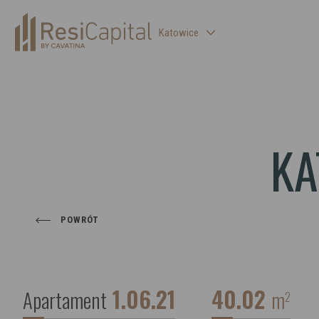
Katowice
WARSZAWA
ŁÓDŹ
WROCŁAW
KA
KRAKÓW
BIELSKO-BIAŁA
POWRÓT
1.06.21
40.02
Apartament
m
2