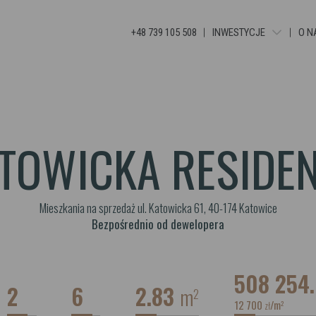
+48 739 105 508
INWESTYCJE
O N
JANKEGO
KATOWICKA RESIDENCE
GLOBAL APARTMENTS
TOWICKA RESIDE
BELG APARTMENTS
APARTAMENTY GRUNDM
Mieszkania na sprzedaż ul. Katowicka 61, 40-174 Katowice
Bezpośrednio od dewelopera
508 254
2
6
2.83
m
2
12 700
/m
2
zł