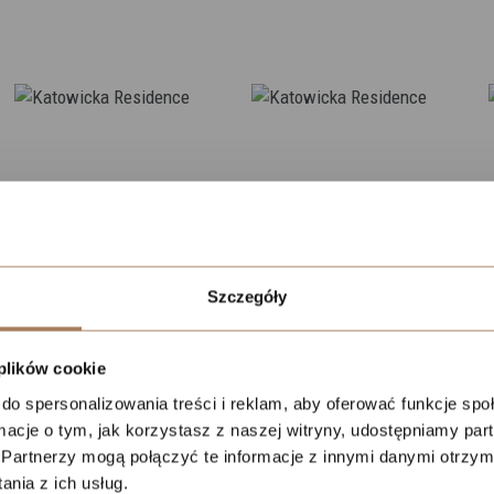
liwości kontaktu
Zadzwońcie do mnie później
Zostaw wiadomość
Lokalizacja
Szczegóły
Niestety nie ma nas w biurze.
Czy mamy oddzwonić do
 plików cookie
Ciebie, kiedy wrócimy do
do spersonalizowania treści i reklam, aby oferować funkcje sp
pracy?
ormacje o tym, jak korzystasz z naszej witryny, udostępniamy p
Partnerzy mogą połączyć te informacje z innymi danymi otrzym
Date and time slection for sch
nia z ich usług.
Wybierz datę