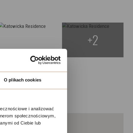
+2
O plikach cookies
ołecznościowe i analizować
artnerom społecznościowym,
anymi od Ciebie lub
eduled call