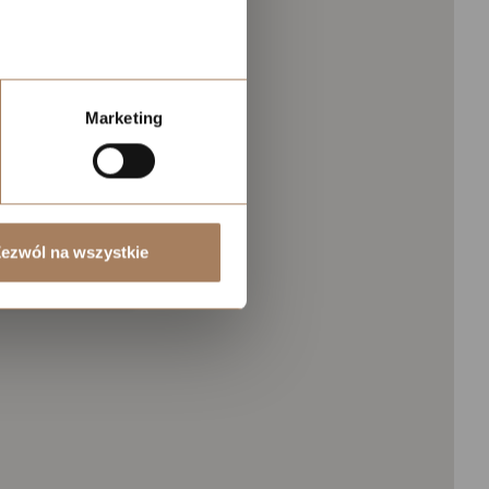
elefonu w formacie E164
Marketing
ezwól na wszystkie