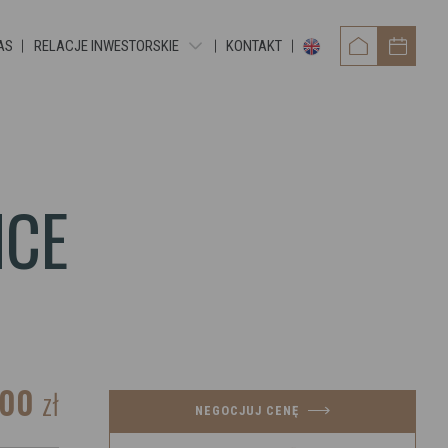
AS
RELACJE INWESTORSKIE
KONTAKT
RAPORTY OKRESOWE
RAPORTY BIEŻĄCE EBI
RAPORTY BIEŻĄCE ESPI
NCE
POZOSTAŁE DOKUMENTY
ANNA
OBLIGACJE
.00
zł
NEGOCJUJ CENĘ