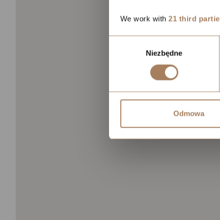
We work with
21 third parti
Wybór
Niezbędne
zgody
Odmowa