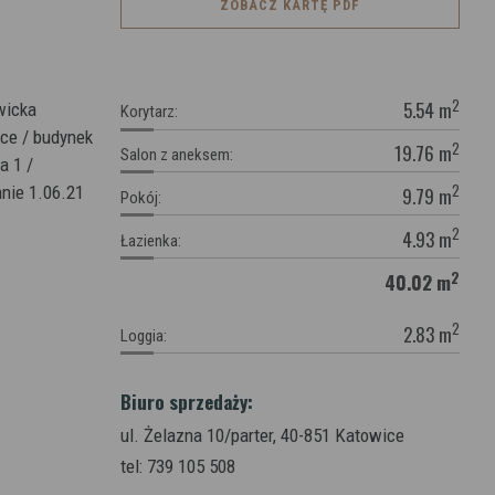
ZOBACZ KARTĘ PDF
2
5.54
m
Korytarz:
2
19.76
m
Salon z aneksem:
2
9.79
m
Pokój:
2
4.93
m
Łazienka:
2
40.02
m
2
2.83
m
Loggia:
Biuro sprzedaży:
ul. Żelazna 10/parter,
40-851 Katowice
tel: 739 105 508