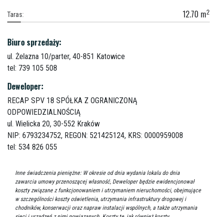
2
12.70
m
Taras:
Biuro sprzedaży:
ul. Żelazna 10/parter,
40-851 Katowice
tel: 739 105 508
Deweloper:
RECAP SPV 18 SPÓŁKA Z OGRANICZONĄ
ODPOWIEDZIALNOŚCIĄ
ul. Wielicka 20,
30-552 Kraków
NIP: 6793234752, REGON: 521425124, KRS: 0000959008
tel: 534 826 055
Inne świadczenia pieniężne: W okresie od dnia wydania lokalu do dnia
zawarcia umowy przenoszącej własność, Deweloper będzie ewidencjonował
koszty związane z funkcjonowaniem i utrzymaniem nieruchomości, obejmujące
w szczególności koszty oświetlenia, utrzymania infrastruktury drogowej i
chodników, konserwacji oraz napraw instalacji wspólnych, a także utrzymania
sieci i urządzeń z nimi powiązanych. Koszty te, jak również koszty