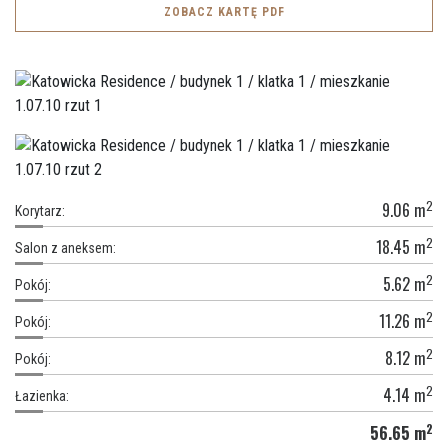
ZOBACZ KARTĘ PDF
2
9.06
m
Korytarz:
2
18.45
m
Salon z aneksem:
2
5.62
m
Pokój:
2
11.26
m
Pokój:
2
8.12
m
Pokój:
2
4.14
m
Łazienka:
2
56.65
m