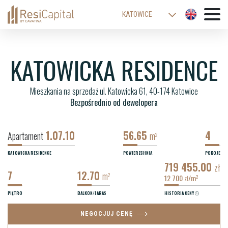
KATOWICE
WARSZAWA
ŁÓDŹ
KATOWICKA RESIDENCE
WROCŁAW
Mieszkania na sprzedaż ul. Katowicka 61, 40-174 Katowice
KRAKÓW
Bezpośrednio od dewelopera
BIELSKO-BIAŁA
1.07.10
56.65
4
Apartament
m
2
KATOWICKA RESIDENCE
POWIERZCHNIA
POKOJE
719 455.00
zł
7
12.70
m
2
12 700
/m
2
zł
PIĘTRO
BALKON/TARAS
HISTORIA CENY
NEGOCJUJ CENĘ