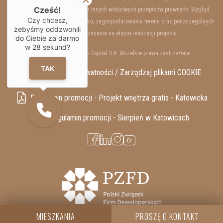
Cześć!
66 §1 Kodeksu Cywilnego oraz innych właściwych przepisów prawnych. Wygląd
Czy chcesz,
wewnętrzny i zewnętrzny budynku, zagospodarowania terenu oraz poszczególnych
żebyśmy oddzwonili
lokali mogą ulec zmianie na etapie realizacji projektu.
do Ciebie za darmo
w
28
sekund?
Copyrights © 2025 Resi Capital S.A. Wszelkie prawa zastrzeżone.
TAK
RODO / Polityka Prywatności /
Zarządzaj plikami COOKIE
Regulamin promocji - Projekt wnętrza gratis - Katowicka
Regulamin promocji - Sierpień w Katowicach
MIESZKANIA
PROSZĘ O KONTAKT