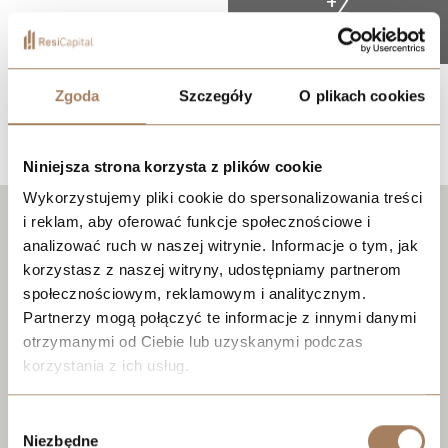
+2
Zgoda
Szczegóły
O plikach cookies
Lokalizacja
Niniejsza strona korzysta z plików cookie
Wykorzystujemy pliki cookie do spersonalizowania treści
i reklam, aby oferować funkcje społecznościowe i
analizować ruch w naszej witrynie. Informacje o tym, jak
korzystasz z naszej witryny, udostępniamy partnerom
społecznościowym, reklamowym i analitycznym.
Partnerzy mogą połączyć te informacje z innymi danymi
otrzymanymi od Ciebie lub uzyskanymi podczas
korzystania z ich usług.
We work with
21 third parties
who may receive and
Wybór
process your information.
Niezbędne
zgody