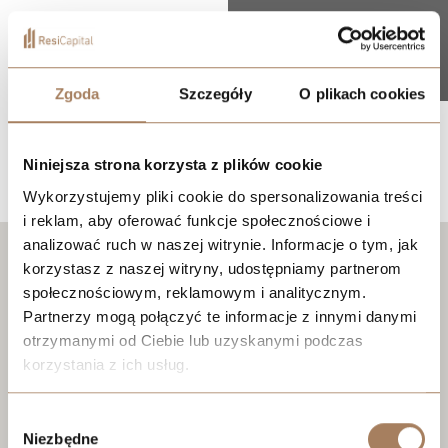
+2
Zgoda
Szczegóły
O plikach cookies
Lokalizacja
Niniejsza strona korzysta z plików cookie
Wykorzystujemy pliki cookie do spersonalizowania treści
i reklam, aby oferować funkcje społecznościowe i
analizować ruch w naszej witrynie. Informacje o tym, jak
korzystasz z naszej witryny, udostępniamy partnerom
społecznościowym, reklamowym i analitycznym.
Partnerzy mogą połączyć te informacje z innymi danymi
otrzymanymi od Ciebie lub uzyskanymi podczas
korzystania z ich usług.
We work with
21 third parties
who may receive and
Wybór
process your information.
Niezbędne
zgody