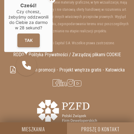
Przedstawione na niniejszej stronie materiały graficzne, w tym wizualizacje, mają
Cześć!
charakter wyłącznie poglądowy i nie stanowią oferty handlowej w rozumieniu art.
Czy chcesz,
żebyśmy oddzwonili
66 §1 Kodeksu Cywilnego oraz innych właściwych przepisów prawnych. Wygląd
do Ciebie za darmo
wewnętrzny i zewnętrzny budynku, zagospodarowania terenu oraz poszczególnych
w
28
sekund?
lokali mogą ulec zmianie na etapie realizacji projektu.
TAK
Copyrights © 2025 Resi Capital S.A. Wszelkie prawa zastrzeżone.
RODO / Polityka Prywatności /
Zarządzaj plikami COOKIE
Regulamin promocji - Projekt wnętrza gratis - Katowicka
MIESZKANIA
PROSZĘ O KONTAKT