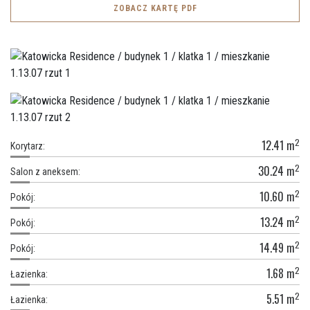
ZOBACZ KARTĘ PDF
2
12.41
m
Korytarz:
2
30.24
m
Salon z aneksem:
2
10.60
m
Pokój:
2
13.24
m
Pokój:
2
14.49
m
Pokój:
2
1.68
m
Łazienka:
2
5.51
m
Łazienka: