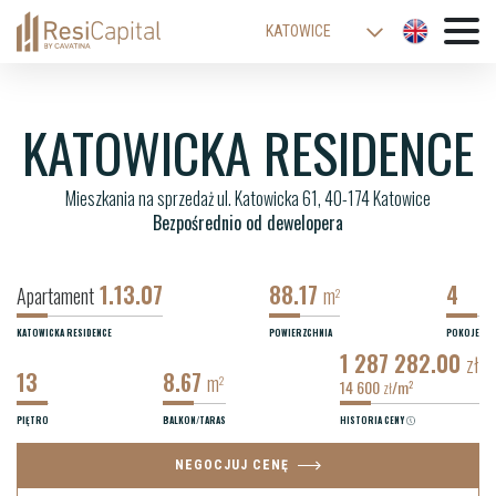
KATOWICE
WARSZAWA
ŁÓDŹ
KATOWICKA RESIDENCE
WROCŁAW
Mieszkania na sprzedaż ul. Katowicka 61, 40-174 Katowice
KRAKÓW
Bezpośrednio od dewelopera
BIELSKO-BIAŁA
1.13.07
88.17
4
Apartament
m
2
KATOWICKA RESIDENCE
POWIERZCHNIA
POKOJE
1 287 282.00
zł
13
8.67
m
2
14 600
/m
2
zł
PIĘTRO
BALKON/TARAS
HISTORIA CENY
NEGOCJUJ CENĘ