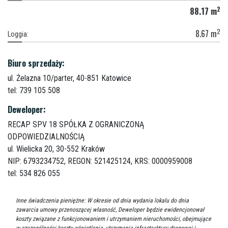
2
88.17
m
2
8.67
m
Loggia:
Biuro sprzedaży:
ul. Żelazna 10/parter,
40-851 Katowice
tel: 739 105 508
Deweloper:
RECAP SPV 18 SPÓŁKA Z OGRANICZONĄ
ODPOWIEDZIALNOŚCIĄ
ul. Wielicka 20,
30-552 Kraków
NIP: 6793234752, REGON: 521425124, KRS: 0000959008
tel: 534 826 055
Inne świadczenia pieniężne: W okresie od dnia wydania lokalu do dnia
zawarcia umowy przenoszącej własność, Deweloper będzie ewidencjonował
koszty związane z funkcjonowaniem i utrzymaniem nieruchomości, obejmujące