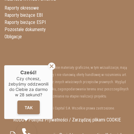
Raporty okresowe
Raporty bieżące EBI
Raporty bieżące ESPI
Pozostałe dokumenty
Obligacje
Przedstawione na niniejszej stronie materiały graficzne, w tym wizualizacje, mają
Cześć!
charakter wyłącznie poglądowy i nie stanowią oferty handlowej w rozumieniu art.
Czy chcesz,
66 §1 Kodeksu Cywilnego oraz innych właściwych przepisów prawnych. Wygląd
żebyśmy oddzwonili
do Ciebie za darmo
wewnętrzny i zewnętrzny budynku, zagospodarowania terenu oraz poszczególnych
w
28
sekund?
lokali mogą ulec zmianie na etapie realizacji projektu.
TAK
Copyrights © 2025 Resi Capital S.A. Wszelkie prawa zastrzeżone.
RODO / Polityka Prywatności /
Zarządzaj plikami COOKIE