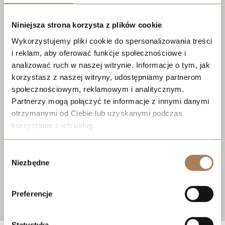
Niniejsza strona korzysta z plików cookie
Wykorzystujemy pliki cookie do spersonalizowania treści
i reklam, aby oferować funkcje społecznościowe i
analizować ruch w naszej witrynie. Informacje o tym, jak
korzystasz z naszej witryny, udostępniamy partnerom
społecznościowym, reklamowym i analitycznym.
Partnerzy mogą połączyć te informacje z innymi danymi
otrzymanymi od Ciebie lub uzyskanymi podczas
korzystania z ich usług.
We work with
21 third parties
who may receive and
Wybór
process your information.
Niezbędne
zgody
Preferencje
Statystyka