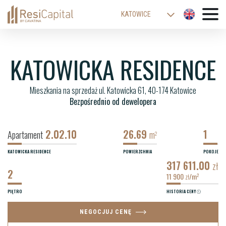
KATOWICE
WARSZAWA
ŁÓDŹ
KATOWICKA RESIDENCE
WROCŁAW
Mieszkania na sprzedaż ul. Katowicka 61, 40-174 Katowice
KRAKÓW
Bezpośrednio od dewelopera
BIELSKO-BIAŁA
2.02.10
26.69
1
Apartament
m
2
KATOWICKA RESIDENCE
POWIERZCHNIA
POKOJE
317 611.00
zł
2
11 900
/m
2
zł
PIĘTRO
HISTORIA CENY
NEGOCJUJ CENĘ