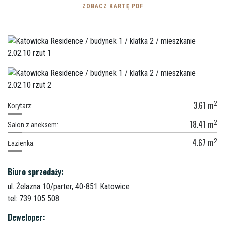
ZOBACZ KARTĘ PDF
2
3.61
m
Korytarz:
2
18.41
m
Salon z aneksem:
2
4.67
m
Łazienka:
Biuro sprzedaży:
ul. Żelazna 10/parter,
40-851 Katowice
tel: 739 105 508
Deweloper: