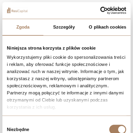
205 widnych i wygodnych mieszkań powstanie przy ul.
Katowickiej 61, niedaleko katowickiego "Spodka". Dzięki
doskonałej komunikacji oraz licznym punktom handlowo -
Zgoda
Szczegóły
O plikach cookies
usługowym znajdującym się w okolicy nic Cię nie ominie.
Niniejsza strona korzysta z plików cookie
POBIERZ KATALOG
Wykorzystujemy pliki cookie do spersonalizowania treści
i reklam, aby oferować funkcje społecznościowe i
ZNAJDŹ MIESZKANIE
analizować ruch w naszej witrynie. Informacje o tym, jak
korzystasz z naszej witryny, udostępniamy partnerom
UMÓW SIĘ NA WIZYTĘ NA TERENIE INWESTYCJI
społecznościowym, reklamowym i analitycznym.
Partnerzy mogą połączyć te informacje z innymi danymi
otrzymanymi od Ciebie lub uzyskanymi podczas
korzystania z ich usług.
We work with
21 third parties
who may receive and
Wybór
process your information.
Niezbędne
zgody