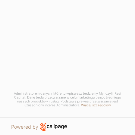
Administratorem danych, które tu wpisujesz będziemy My, czyli: Resi
Capital. Dane będą przetwarzane w celu marketingu bezpośredniego
naszych produktów i usług. Podstawą prawną przetwarzania jest
uzasadniony interes Administratora.
Więcej szczegółów
Open link in new window
Powered by
MIESZKANIA
PROSZĘ O KONTAKT