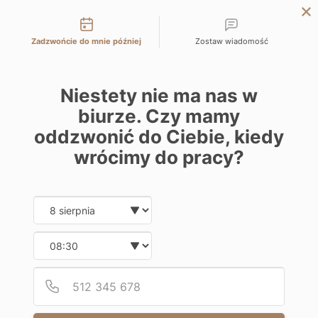
Możliwości kontaktu
KATOWICE
Zadzwońcie do mnie później
Zostaw wiadomość
WARSZAWA
ŁÓDŹ
Niestety nie ma nas w
WROCŁAW
biurze. Czy mamy
KRAKÓW
oddzwonić do Ciebie, kiedy
BIELSKO-BIAŁA
wrócimy do pracy?
Date and time slection for sch
Wybierz datę
Wybierz godzinę
Podaj
Numer