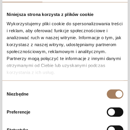
Niniejsza strona korzysta z plików cookie
Wykorzystujemy pliki cookie do spersonalizowania treści
i reklam, aby oferować funkcje społecznościowe i
analizować ruch w naszej witrynie. Informacje o tym, jak
korzystasz z naszej witryny, udostępniamy partnerom
społecznościowym, reklamowym i analitycznym.
Partnerzy mogą połączyć te informacje z innymi danymi
otrzymanymi od Ciebie lub uzyskanymi podczas
korzystania z ich usług.
We work with
21 third parties
who may receive and
Wybór
process your information.
Niezbędne
zgody
Preferencje
Statystyka