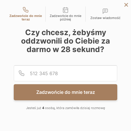
Możliwości kontaktu
KATOWICE
Zadzwońcie do mnie
Zadzwońcie do mnie
Zostaw wiadomość
WARSZAWA
teraz
później
ŁÓDŹ
Czy chcesz, żebyśmy
KATOWICKA RESIDENCE
oddzwonili do Ciebie za
WROCŁAW
darmo w
28
sekund?
Mieszkania na sprzedaż ul. Katowicka 61, 40-174 Katowice
KRAKÓW
Bezpośrednio od dewelopera
BIELSKO-BIAŁA
Podaj
Numer
2.05.11
25.87
1
Apartament
m
2
KATOWICKA RESIDENCE
POWIERZCHNIA
POKOJE
Zadzwońcie do mnie teraz
333 723.00
zł
5
Rezerwacja
12 900
/m
2
zł
Jesteś już
4
osobą, która zamówiła dzisiaj rozmowę
PIĘTRO
STATUS
HISTORIA CENY
NEGOCJUJ CENĘ