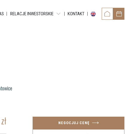
AS
RELACJE INWESTORSKIE
KONTAKT
RAPORTY OKRESOWE
RAPORTY BIEŻĄCE EBI
RAPORTY BIEŻĄCE ESPI
POZOSTAŁE DOKUMENTY
ANNA
OBLIGACJE
atowice
0
zł
NEGOCJUJ CENĘ