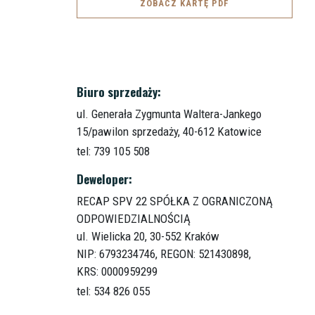
ZOBACZ KARTĘ PDF
Biuro sprzedaży:
ul. Generała Zygmunta Waltera-Jankego
15/pawilon sprzedaży,
40-612 Katowice
tel: 739 105 508
Deweloper:
RECAP SPV 22 SPÓŁKA Z OGRANICZONĄ
ODPOWIEDZIALNOŚCIĄ
ul. Wielicka 20,
30-552 Kraków
NIP: 6793234746, REGON: 521430898,
KRS: 0000959299
tel: 534 826 055