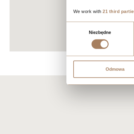
We work with
21 third parti
Wybór
Niezbędne
zgody
Odmowa