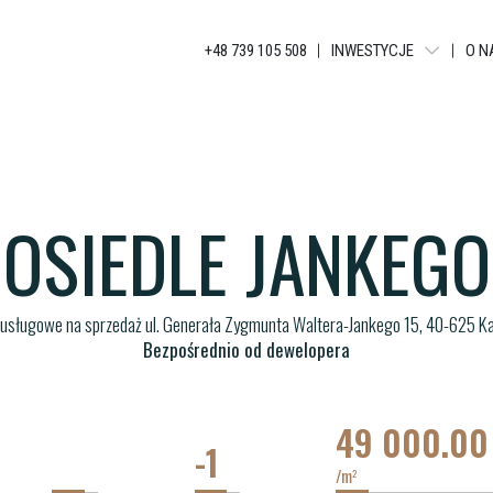
+48 739 105 508
INWESTYCJE
O N
JANKEGO
KATOWICKA RESIDENCE
GLOBAL APARTMENTS
OSIEDLE JANKEGO
BELG APARTMENTS
APARTAMENTY GRUNDM
 usługowe na sprzedaż ul. Generała Zygmunta Waltera-Jankego 15, 40-625 K
Bezpośrednio od dewelopera
49 000.0
-1
/m
2