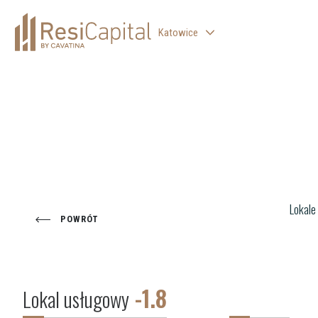
Katowice
WARSZAWA
ŁÓDŹ
WROCŁAW
KRAKÓW
BIELSKO-BIAŁA
Lokale
POWRÓT
-1.8
Lokal usługowy