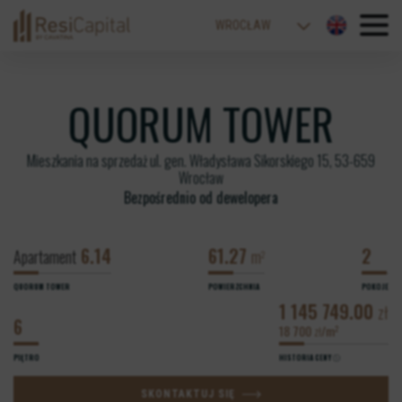
WROCŁAW
WARSZAWA
ŁÓDŹ
QUORUM TOWER
KATOWICE
Mieszkania na sprzedaż ul. gen. Władysława Sikorskiego 15, 53-659
KRAKÓW
Wrocław
BIELSKO-BIAŁA
Bezpośrednio od dewelopera
6.14
61.27
2
Apartament
m
2
QUORUM TOWER
POWIERZCHNIA
POKOJE
1 145 749.00
zł
6
18 700
/m
2
zł
PIĘTRO
HISTORIA CENY
SKONTAKTUJ SIĘ