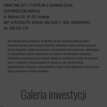
CAVATINA SPV 17 SPÓŁKA Z OGRANICZONĄ
ODPOWIEDZIALNOŚCIĄ
ul. Wielicka 20,
30-552 Kraków
NIP: 6793200279, REGON: 386162611, KRS: 0000842995
tel: 530 052 270
Inne świadczenia pieniężne: W okresie od dnia wydania lokalu do dnia
zawarcia umowy przenoszącej własność, Deweloper będzie ewidencjonował
koszty związane z funkcjonowaniem i utrzymaniem nieruchomości, obejmujące
w szczególności koszty oświetlenia, utrzymania infrastruktury drogowej i
chodników, konserwacji oraz napraw instalacji wspólnych, a także utrzymania
sieci i urządzeń z nimi powiązanych. Koszty te, jak również koszty
eksploatacyjne związane z korzystaniem z lokalu przez Nabywcę w tym okresie,
będą rozliczane w drodze refaktury.
Galeria inwestycji