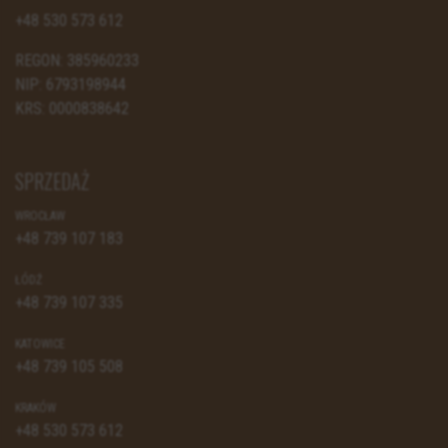
+48 530 573 612
REGON: 385960233
NIP: 6793198944
KRS: 0000838642
SPRZEDAŻ
WROCŁAW
+48 739 107 183
ŁÓDŹ
+48 739 107 335
KATOWICE
+48 739 105 508
KRAKÓW
+48 530 573 612