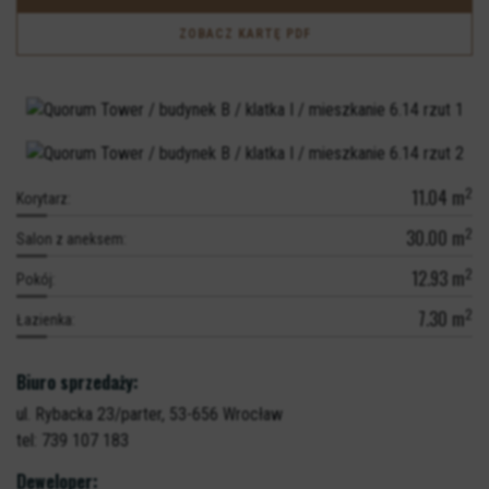
ZOBACZ KARTĘ PDF
2
11.04
m
Korytarz:
2
30.00
m
Salon z aneksem:
2
12.93
m
Pokój:
2
7.30
m
Łazienka:
Biuro sprzedaży:
ul. Rybacka 23/parter,
53-656 Wrocław
tel: 739 107 183
Deweloper: