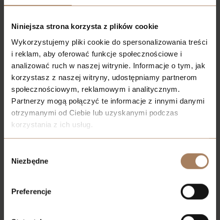
Niniejsza strona korzysta z plików cookie
Wykorzystujemy pliki cookie do spersonalizowania treści
i reklam, aby oferować funkcje społecznościowe i
analizować ruch w naszej witrynie. Informacje o tym, jak
korzystasz z naszej witryny, udostępniamy partnerom
społecznościowym, reklamowym i analitycznym.
Partnerzy mogą połączyć te informacje z innymi danymi
otrzymanymi od Ciebie lub uzyskanymi podczas
korzystania z ich usług.
We work with
21 third parties
who may receive and
Wybór
process your information.
Niezbędne
zgody
Preferencje