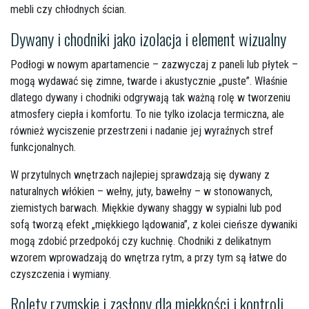
mebli czy chłodnych ścian.
Dywany i chodniki jako izolacja i element wizualny
Podłogi w nowym apartamencie – zazwyczaj z paneli lub płytek –
mogą wydawać się zimne, twarde i akustycznie „puste”. Właśnie
dlatego dywany i chodniki odgrywają tak ważną rolę w tworzeniu
atmosfery ciepła i komfortu. To nie tylko izolacja termiczna, ale
również wyciszenie przestrzeni i nadanie jej wyraźnych stref
funkcjonalnych.
W przytulnych wnętrzach najlepiej sprawdzają się dywany z
naturalnych włókien – wełny, juty, bawełny – w stonowanych,
ziemistych barwach. Miękkie dywany shaggy w sypialni lub pod
sofą tworzą efekt „miękkiego lądowania”, z kolei cieńsze dywaniki
mogą zdobić przedpokój czy kuchnię. Chodniki z delikatnym
wzorem wprowadzają do wnętrza rytm, a przy tym są łatwe do
czyszczenia i wymiany.
Rolety rzymskie i zasłony dla miękkości i kontroli