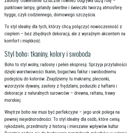
zasłony. Oświetlenie sztuczne również odgrywa dużą rolę –
punktowe lampy, girlandy świetlne i świeczki tworzą atmosferę
hygge, czyli codziennego, domowego szczęścia.
To styl idealny dla tych, którzy chcą połączyć nowoczesność z
ciepłem – bez zbędnych dekoracji, ale z wyraźnym akcentem na
komfort i miękkość.
Styl boho: tkaniny, kolory i swoboda
Boho to styl wolny, radosny i pełen ekspresji. Sprzyja przytulności
dzięki warstwowości tkanin, bogactwu faktur i swobodnemu
podejściu do kolorów. Znajdziemy tu makramy, plecionki,
wzorzyste dywany, zasłony z frędzlami, poduszki z haftami i
dekoracje z naturalnych surowców – drewna, rattanu, trawy
morskiej.
Wnętrze boho nie musi być perfekcyjne – jego urok polega na
pewnej niejednorodności. To styl idealny dla osób, które cenią
rękodzieło, przedmioty z historią i mieszanie wpływów kultur.