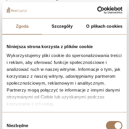
Ciekawym rozwiązaniem jest malowanie jednej ze ścian w
intensywniejszym, ale nadal ciepłym kolorze – np. głęboki brąz,
glina, zgaszony rudy – co tworzy akcent wizualny i głębię
Zgoda
Szczegóły
O plikach cookies
pomieszczenia. Alternatywą mogą być tapety strukturalne,
drewniane panele ścienne, lamele lub farby o matowym,
aksamitnym wykończeniu.
Niniejsza strona korzysta z plików cookie
Zastosowanie kolorów ziemi na ścianach pozwala uniknąć efektu
Wykorzystujemy pliki cookie do spersonalizowania treści
chłodu, często obecnego w nowych mieszkaniach wykończonych
i reklam, aby oferować funkcje społecznościowe i
w standardzie deweloperskim. Ciepła paleta „ociepla” architekturę
analizować ruch w naszej witrynie. Informacje o tym, jak
i wprowadza subtelną elegancję.
korzystasz z naszej witryny, udostępniamy partnerom
społecznościowym, reklamowym i analitycznym.
Szukasz apartamentu, który łatwo zamienić w przytulne
Partnerzy mogą połączyć te informacje z innymi danymi
wnętrze?
otrzymanymi od Ciebie lub uzyskanymi podczas
Zainspiruj się wskazówkami i odkryj nasze gotowe inwestycje z
korzystania z ich usług.
możliwością wykończenia „pod klucz”. Zobacz
apartamenty we
Wrocławiu
,
w Katowicach
oraz
apartamenty w Łodzi
– idealne
We work with
21 third parties
who may receive and
Wybór
do urządzenia dokładnie tak, jak chcesz.
process your information.
Niezbędne
zgody