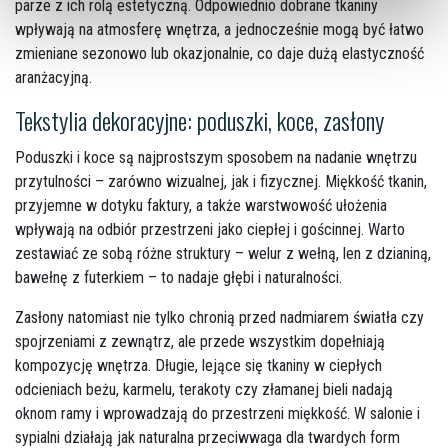
parze z ich rolą estetyczną. Odpowiednio dobrane tkaniny
wpływają na atmosferę wnętrza, a jednocześnie mogą być łatwo
zmieniane sezonowo lub okazjonalnie, co daje dużą elastyczność
aranżacyjną.
Tekstylia dekoracyjne: poduszki, koce, zasłony
Poduszki i koce są najprostszym sposobem na nadanie wnętrzu
przytulności – zarówno wizualnej, jak i fizycznej. Miękkość tkanin,
przyjemne w dotyku faktury, a także warstwowość ułożenia
wpływają na odbiór przestrzeni jako ciepłej i gościnnej. Warto
zestawiać ze sobą różne struktury – welur z wełną, len z dzianiną,
bawełnę z futerkiem – to nadaje głębi i naturalności.
Zasłony natomiast nie tylko chronią przed nadmiarem światła czy
spojrzeniami z zewnątrz, ale przede wszystkim dopełniają
kompozycję wnętrza. Długie, lejące się tkaniny w ciepłych
odcieniach beżu, karmelu, terakoty czy złamanej bieli nadają
oknom ramy i wprowadzają do przestrzeni miękkość. W salonie i
sypialni działają jak naturalna przeciwwaga dla twardych form