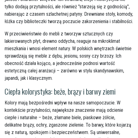
tylko dodają przytulności, ale również "starzeją się z godnością",
nabierając z czasem szlachetnej patyny. Drewniane stoły, komody,
łóżka czy biblioteczki tworzą poczucie zakorzenienia i stabilności.
W przeciwieństwie do mebli z tworzyw sztucznych czy
lakierowanych płyt, drewno oddycha, reaguje na mikroklimat
mieszkania i wnosi element natury. W polskich wnętrzach świetnie
sprawdzają się meble z dębu, jesionu, sosny czy brzozy. Ich
obecność działa kojąco, a jednocześnie podnosi wartość
estetyczną całej aranżacji – zarówno w stylu skandynawskim,
japandi, jak i klasycznym.
Ciepła kolorystyka: beże, brązy i barwy ziemi
Kolory mają bezpośredni wpływ na nasze samopoczucie. W
kontekście przytulności, największe znaczenie mają odcienie
ciepłe i naturalne – beże, złamane biele, piaskowe żółcie,
delikatne brązy, ochry, zgaszone zielenie. To barwy, które kojarzą
się z naturą, spokojem i bezpieczeństwem. Są uniwersalne,