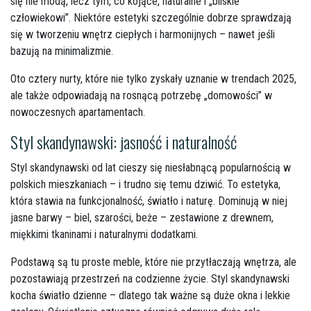
się nie modą, lecz tym, co kojące, naturalne i „bliskie
człowiekowi”. Niektóre estetyki szczególnie dobrze sprawdzają
się w tworzeniu wnętrz ciepłych i harmonijnych – nawet jeśli
bazują na minimalizmie.
Oto cztery nurty, które nie tylko zyskały uznanie w trendach 2025,
ale także odpowiadają na rosnącą potrzebę „domowości” w
nowoczesnych apartamentach.
Styl skandynawski: jasność i naturalność
Styl skandynawski od lat cieszy się niesłabnącą popularnością w
polskich mieszkaniach – i trudno się temu dziwić. To estetyka,
która stawia na funkcjonalność, światło i naturę. Dominują w niej
jasne barwy – biel, szarości, beże – zestawione z drewnem,
miękkimi tkaninami i naturalnymi dodatkami.
Podstawą są tu proste meble, które nie przytłaczają wnętrza, ale
pozostawiają przestrzeń na codzienne życie. Styl skandynawski
kocha światło dzienne – dlatego tak ważne są duże okna i lekkie