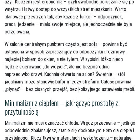
azyl. Kluczem jest ergonomia – czyli swobodne poruszanie się po
wnętrzu i łatwy dostęp do wszystkich stref mieszkania. Warto
planować przestrzeń tak, aby każda z funkcji – odpoczynek,
praca, jedzenie – miała swoje miejsce, ale jednocześnie nie była
odizolowana.
W salonie centralnym punktem często jest sofa – powinna być
ustawiona w sposób zapraszający do odpoczynku i rozmowy,
najlepiej bokiem do okien, a nie tyłem. W sypialni łóżko niech
będzie skierowane „do wejścia”, ale nie bezpośrednio
naprzeciwko drzwi. Kuchnia otwarta na salon? Świetnie – stół
jadalniany może stanowić bufor między strefami. Całość powinna
„płynąć” – bez ciasnych przejść, bez kolizyjnego ustawienia mebli.
Minimalizm z ciepłem – jak łączyć prostotę z
przytulnością
Minimalizm nie musi oznaczać chłodu. Wręcz przeciwnie – jeśli go
odpowiednio zbalansujesz, stanie się doskonałym tłem dla ciepła i
przytulności. Klucz tkwi w materiałach i wykończeniu – naturalne