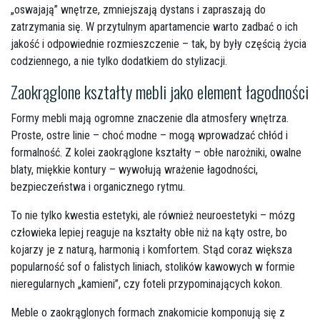
„oswajają” wnętrze, zmniejszają dystans i zapraszają do
zatrzymania się. W przytulnym apartamencie warto zadbać o ich
jakość i odpowiednie rozmieszczenie – tak, by były częścią życia
codziennego, a nie tylko dodatkiem do stylizacji.
Zaokrąglone kształty mebli jako element łagodności
Formy mebli mają ogromne znaczenie dla atmosfery wnętrza.
Proste, ostre linie – choć modne – mogą wprowadzać chłód i
formalność. Z kolei zaokrąglone kształty – obłe narożniki, owalne
blaty, miękkie kontury – wywołują wrażenie łagodności,
bezpieczeństwa i organicznego rytmu.
To nie tylko kwestia estetyki, ale również neuroestetyki – mózg
człowieka lepiej reaguje na kształty obłe niż na kąty ostre, bo
kojarzy je z naturą, harmonią i komfortem. Stąd coraz większa
popularność sof o falistych liniach, stolików kawowych w formie
nieregularnych „kamieni”, czy foteli przypominających kokon.
Meble o zaokrąglonych formach znakomicie komponują się z