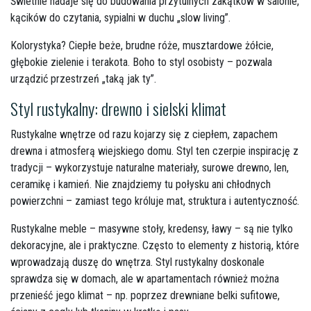
Świetnie nadaje się do budowania przytulnych zakątków w salonie,
kącików do czytania, sypialni w duchu „slow living”.
Kolorystyka? Ciepłe beże, brudne róże, musztardowe żółcie,
głębokie zielenie i terakota. Boho to styl osobisty – pozwala
urządzić przestrzeń „taką jak ty”.
Styl rustykalny: drewno i sielski klimat
Rustykalne wnętrze od razu kojarzy się z ciepłem, zapachem
drewna i atmosferą wiejskiego domu. Styl ten czerpie inspirację z
tradycji – wykorzystuje naturalne materiały, surowe drewno, len,
ceramikę i kamień. Nie znajdziemy tu połysku ani chłodnych
powierzchni – zamiast tego króluje mat, struktura i autentyczność.
Rustykalne meble – masywne stoły, kredensy, ławy – są nie tylko
dekoracyjne, ale i praktyczne. Często to elementy z historią, które
wprowadzają duszę do wnętrza. Styl rustykalny doskonale
sprawdza się w domach, ale w apartamentach również można
przenieść jego klimat – np. poprzez drewniane belki sufitowe,