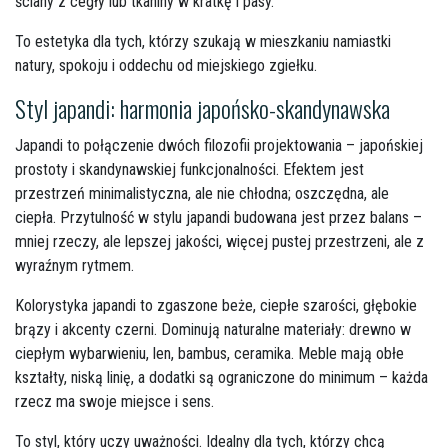
ściany z cegły lub tkaniny w kratkę i pasy.
To estetyka dla tych, którzy szukają w mieszkaniu namiastki
natury, spokoju i oddechu od miejskiego zgiełku.
Styl japandi: harmonia japońsko-skandynawska
Japandi to połączenie dwóch filozofii projektowania – japońskiej
prostoty i skandynawskiej funkcjonalności. Efektem jest
przestrzeń minimalistyczna, ale nie chłodna; oszczędna, ale
ciepła. Przytulność w stylu japandi budowana jest przez balans –
mniej rzeczy, ale lepszej jakości, więcej pustej przestrzeni, ale z
wyraźnym rytmem.
Kolorystyka japandi to zgaszone beże, ciepłe szarości, głębokie
brązy i akcenty czerni. Dominują naturalne materiały: drewno w
ciepłym wybarwieniu, len, bambus, ceramika. Meble mają obłe
kształty, niską linię, a dodatki są ograniczone do minimum – każda
rzecz ma swoje miejsce i sens.
To styl, który uczy uważności. Idealny dla tych, którzy chcą