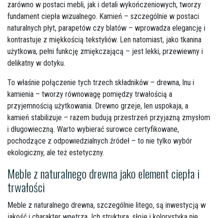
zarówno w postaci mebli, jak i detali wykończeniowych, tworzy
fundament ciepła wizualnego. Kamień – szczególnie w postaci
naturalnych płyt, parapetów czy blatów – wprowadza elegancję i
kontrastuje z miękkością tekstyliów. Len natomiast, jako tkanina
użytkowa, pełni funkcję zmiękczającą – jest lekki, przewiewny i
delikatny w dotyku.
To właśnie połączenie tych trzech składników – drewna, lnu i
kamienia – tworzy równowagę pomiędzy trwałością a
przyjemnością użytkowania. Drewno grzeje, len uspokaja, a
kamień stabilizuje – razem budują przestrzeń przyjazną zmysłom
i długowieczną. Warto wybierać surowce certyfikowane,
pochodzące z odpowiedzialnych źródeł – to nie tylko wybór
ekologiczny, ale też estetyczny.
Meble z naturalnego drewna jako element ciepła i
trwałości
Meble z naturalnego drewna, szczególnie litego, są inwestycją w
jakość i charakter wnętrza. Ich struktura, słoje i kolorystyka nie