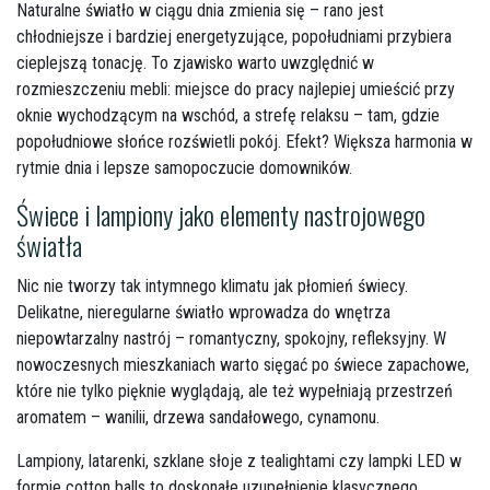
Naturalne światło w ciągu dnia zmienia się – rano jest
chłodniejsze i bardziej energetyzujące, popołudniami przybiera
cieplejszą tonację. To zjawisko warto uwzględnić w
rozmieszczeniu mebli: miejsce do pracy najlepiej umieścić przy
oknie wychodzącym na wschód, a strefę relaksu – tam, gdzie
popołudniowe słońce rozświetli pokój. Efekt? Większa harmonia w
rytmie dnia i lepsze samopoczucie domowników.
Świece i lampiony jako elementy nastrojowego
światła
Nic nie tworzy tak intymnego klimatu jak płomień świecy.
Delikatne, nieregularne światło wprowadza do wnętrza
niepowtarzalny nastrój – romantyczny, spokojny, refleksyjny. W
nowoczesnych mieszkaniach warto sięgać po świece zapachowe,
które nie tylko pięknie wyglądają, ale też wypełniają przestrzeń
aromatem – wanilii, drzewa sandałowego, cynamonu.
Lampiony, latarenki, szklane słoje z tealightami czy lampki LED w
formie cotton balls to doskonałe uzupełnienie klasycznego