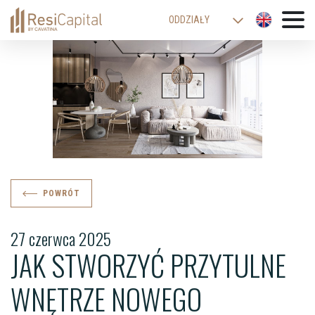
ODDZIAŁY
WARSZAWA
KATOWICE
KRAKÓW
ŁÓDŹ
WROCŁAW
BIELSKO-BIAŁA
POWRÓT
27 czerwca 2025
JAK STWORZYĆ PRZYTULNE
WNĘTRZE NOWEGO