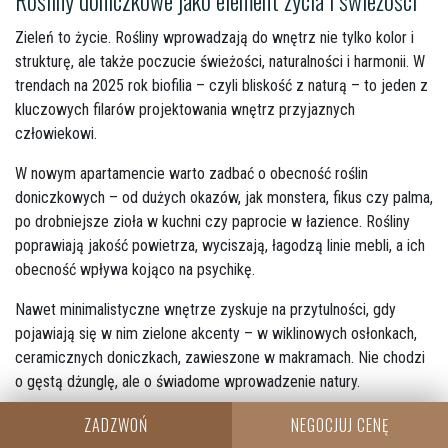
Rośliny doniczkowe jako element życia i świeżości
Zieleń to życie. Rośliny wprowadzają do wnętrz nie tylko kolor i
strukturę, ale także poczucie świeżości, naturalności i harmonii. W
trendach na 2025 rok biofilia – czyli bliskość z naturą – to jeden z
kluczowych filarów projektowania wnętrz przyjaznych
człowiekowi.
W nowym apartamencie warto zadbać o obecność roślin
doniczkowych – od dużych okazów, jak monstera, fikus czy palma,
po drobniejsze zioła w kuchni czy paprocie w łazience. Rośliny
poprawiają jakość powietrza, wyciszają, łagodzą linie mebli, a ich
obecność wpływa kojąco na psychikę.
Nawet minimalistyczne wnętrze zyskuje na przytulności, gdy
pojawiają się w nim zielone akcenty – w wiklinowych osłonkach,
ceramicznych doniczkach, zawieszone w makramach. Nie chodzi
o gęstą dżunglę, ale o świadome wprowadzenie natury.
Zapachy we wnętrzu: świece zapachowe, dyfuzory,
ZADZWOŃ
NEGOCJUJ CENĘ