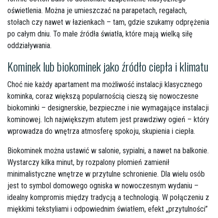
oświetlenia. Można je umieszczać na parapetach, regałach,
stołach czy nawet w łazienkach – tam, gdzie szukamy odprężenia
po całym dniu. To małe źródła światła, które mają wielką siłę
oddziaływania.
Kominek lub biokominek jako źródło ciepła i klimatu
Choć nie każdy apartament ma możliwość instalacji klasycznego
kominka, coraz większą popularnością cieszą się nowoczesne
biokominki – designerskie, bezpieczne i nie wymagające instalacji
kominowej. Ich największym atutem jest prawdziwy ogień – który
wprowadza do wnętrza atmosferę spokoju, skupienia i ciepła.
Biokominek można ustawić w salonie, sypialni, a nawet na balkonie.
Wystarczy kilka minut, by rozpalony płomień zamienił
minimalistyczne wnętrze w przytulne schronienie. Dla wielu osób
jest to symbol domowego ogniska w nowoczesnym wydaniu –
idealny kompromis między tradycją a technologią. W połączeniu z
miękkimi tekstyliami i odpowiednim światłem, efekt „przytulności”