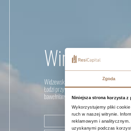
Wima Apartm
Zgoda
Widzewska Manufaktura Apartamenty to n
Łodzi przywracająca świetność terenom d
bawełnianych przy al. Marszałka Józefa Pi
Niniejsza strona korzysta z
Wykorzystujemy pliki cookie 
ruch w naszej witrynie. Inf
POBIERZ KATALOG
reklamowym i analitycznym. 
uzyskanymi podczas korzysta