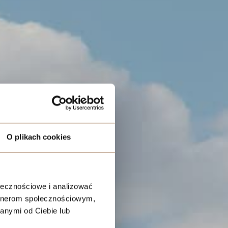
O plikach cookies
ołecznościowe i analizować
artnerom społecznościowym,
anymi od Ciebie lub