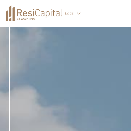
Łódź
WARSZAWA
KATOWICE
WROCŁAW
KRAKÓW
BIELSKO-BIAŁA