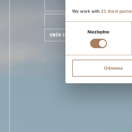
ZNAJDŹ MIESZKANIE
We work with
21 third parti
GALERIA
Wybór
Niezbędne
zgody
UMÓW SPOTKANIE I WEJDŹ NA BUDOWĘ
Odmowa