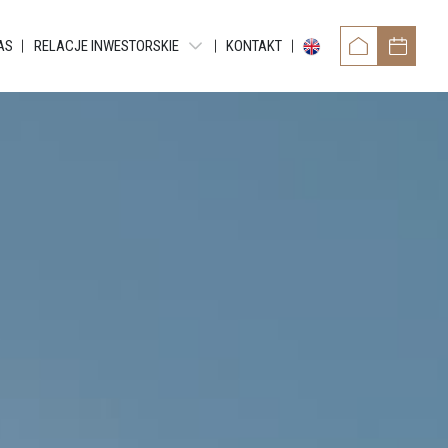
AS
RELACJE INWESTORSKIE
KONTAKT
RAPORTY OKRESOWE
RAPORTY BIEŻĄCE EBI
RAPORTY BIEŻĄCE ESPI
POZOSTAŁE DOKUMENTY
OBLIGACJE