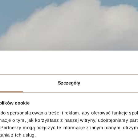
ents
Szczegóły
owa inwestycja w
awnych zakładów
łsudskiego.
 plików cookie
do spersonalizowania treści i reklam, aby oferować funkcje sp
ormacje o tym, jak korzystasz z naszej witryny, udostępniamy p
Partnerzy mogą połączyć te informacje z innymi danymi otrzym
nia z ich usług.