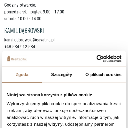
Godziny otwarcia:
poniedziałek - piątek 9:00 - 17:00
sobota 10:00 - 14:00
KAMIL DĄBROWSKI
kamil.dabrowski@cavatina.pl
+48 534 912 584
JULIA TEZCAN
julia.tezcan@cavatina.pl
Zgoda
Szczegóły
O plikach cookies
+48 537 130 398
ANGELIKA SOBOLEWSKA
Niniejsza strona korzysta z plików cookie
angelika.sobolewska@cavatina.pl
+48 533 721 151
Wykorzystujemy pliki cookie do spersonalizowania treści
i reklam, aby oferować funkcje społecznościowe i
MARIUSZ GRZELCZAK
analizować ruch w naszej witrynie. Informacje o tym, jak
mariusz.grzelczak@cavatina.pl
korzystasz z naszej witryny, udostępniamy partnerom