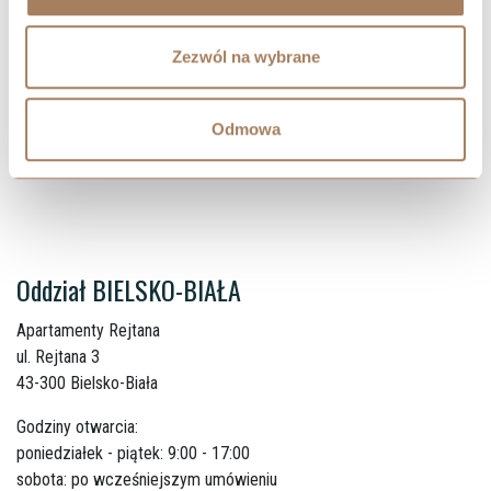
agnieszka.osiecka@cavatina.pl
+48 535 433 081
Zezwól na wybrane
MICHAŁ ZARZYCKI
Odmowa
michal.zarzycki@cavatina.pl
+48 534 391 260
Oddział BIELSKO-BIAŁA
Apartamenty Rejtana
ul. Rejtana 3
43-300 Bielsko-Biała
Godziny otwarcia:
poniedziałek - piątek: 9:00 - 17:00
sobota: po wcześniejszym umówieniu