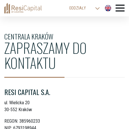
ODDZIAŁY
WARSZAWA
KATOWICE
CENTRALA KRAKÓW
ZAPRASZAMY DO
KRAKÓW
ŁÓDŹ
KONTAKTU
WROCŁAW
BIELSKO-BIAŁA
RESI CAPITAL S.A.
ul. Wielicka 20
30-552 Kraków
REGON: 385960233
NIP: 6793198944