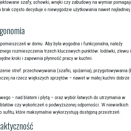
ojektowane szafy, schowki, wnęki czy zabudowy na wymiar pomagaj
h brak często decyduje o niewygodzie użytkowania nawet najładniej
ergonomia
 pomieszczeń w domu. Aby była wygodna i funkcjonalna, należy
znego rozmieszczenia trzech kluczowych punktów: lodówki, zlewu i
ędne kroki i zapewnia płynność pracy w kuchni.
nie stref: przechowywania (szafki, spiżarnia), przygotowywania (
boczej na rzecz większych sprzętów – nawet w małej kuchni dobrze
wego – nad blatem i płytą – oraz wybór łatwych do utrzymania w
 blatów czy wykończeń o podwyższonej odporności. W niewielkich
sufitu, które maksymalnie wykorzystują dostępną przestrzeń.
raktyczność