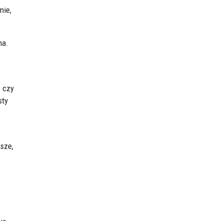
nie,
na.
 czy
sty
jsze,