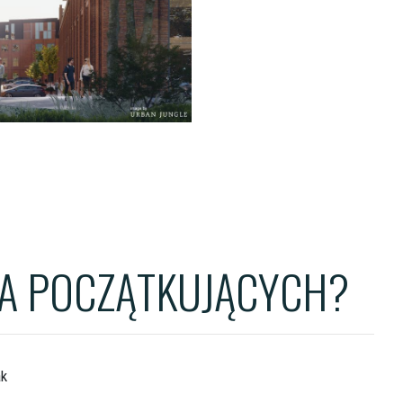
ENTS
TS
OWER
LA POCZĄTKUJĄCYCH?
ak