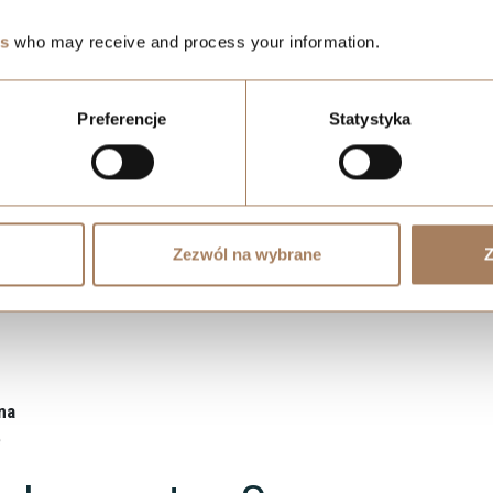
e mieszkanie? Zobacz, gdz
es
who may receive and process your information.
Preferencje
Statystyka
w
Zezwól na wybrane
Z
na
e