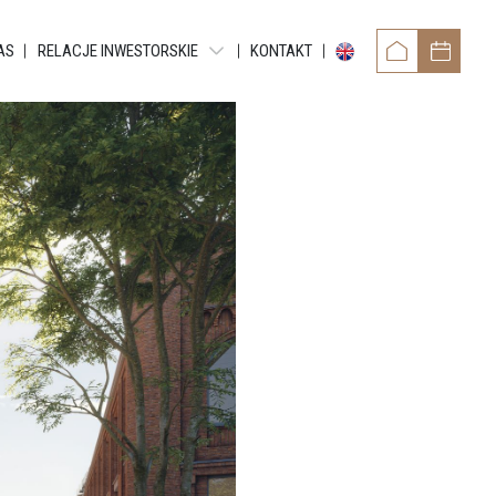
AS
RELACJE INWESTORSKIE
KONTAKT
OWER
RAPORTY OKRESOWE
TAMENTY REYTANA
RAPORTY BIEŻĄCE EBI
RAPORTY BIEŻĄCE ESPI
 RESIDENCE
POZOSTAŁE DOKUMENTY
ARTMENTS
OBLIGACJE
TMENTS
NTY GRUNDMANNA
ENTS
CE