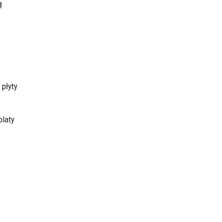
ą
 płyty
blaty