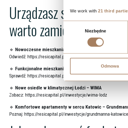
Urządzasz swoje pierwsz
We work with
21 third parti
warto zamieszkać:
Wybór
Niezbędne
zgody
🔹
Nowoczesne mieszkania w centrum Wrocławia
Odwiedź:
https://resicapital.pl/inwestycje/sikorskiego-wrocla
Odmowa
🔹
Funkcjonalne mieszkania blisko gór w Bielsku-Białej
Sprawdź:
https://resicapital.pl/inwestycje/reytana-bielsko
🔹
Nowe osiedle w klimatycznej Łodzi – WIMA
Zobacz:
https://resicapital.pl/inwestycje/wima-lodz
🔹
Komfortowe apartamenty w sercu Katowic – Grundman
Poznaj:
https://resicapital.pl/inwestycje/grundmanna-katowic