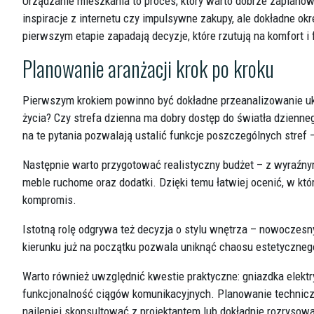
Urządzanie mieszkania to proces, który warto dobrze zaplan
inspiracje z internetu czy impulsywne zakupy, ale dokładne ok
pierwszym etapie zapadają decyzje, które rzutują na komfort i 
Planowanie aranżacji krok po kroku
Pierwszym krokiem powinno być dokładne przeanalizowanie u
życia? Czy strefa dzienna ma dobry dostęp do światła dzienne
na te pytania pozwalają ustalić funkcje poszczególnych stref 
Następnie warto przygotować realistyczny budżet – z wyraźnym
meble ruchome oraz dodatki. Dzięki temu łatwiej ocenić, w kt
kompromis.
Istotną rolę odgrywa też decyzja o stylu wnętrza – nowoczes
kierunku już na początku pozwala uniknąć chaosu estetycznego 
Warto również uwzględnić kwestie praktyczne: gniazdka elekt
funkcjonalność ciągów komunikacyjnych. Planowanie technicz
najlepiej skonsultować z projektantem lub dokładnie rozrysowa