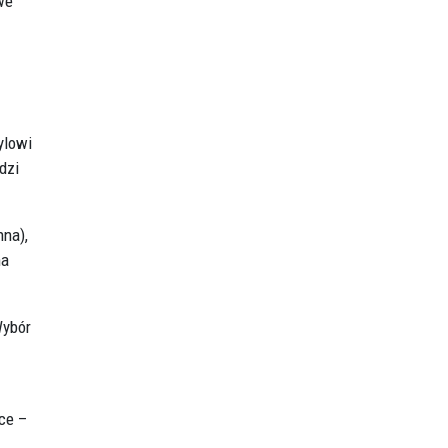
we
ylowi
dzi
nna),
na
Wybór
ce –