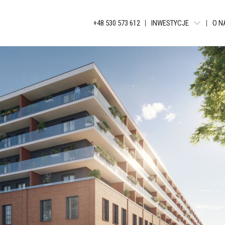
+48 530 573 612
INWESTYCJE
O N
WARSZAWA - LIBERTY T
BIELSKO-BIAŁA - APAR
KATOWICE - JANKEGO
KATOWICE - KATOWICKA
KATOWICE - GLOBAL AP
KATOWICE - BELG APAR
KATOWICE - APARTAME
ŁÓDŹ - TUWIMA APARTM
ŁÓDŹ - TUWIMA RESIDEN