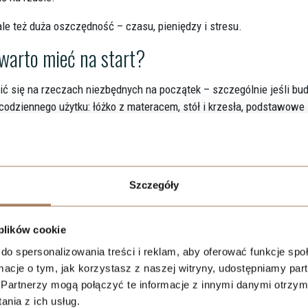
le też duża oszczędność – czasu, pieniędzy i stresu.
warto mieć na start?
ć się na rzeczach niezbędnych na początek – szczególnie jeśli bu
codziennego użytku: łóżko z materacem, stół i krzesła, podstawowe
nik) oraz pralkę. Jeśli nie wszystko da się kupić od razu, ustal
y, komody, regały. Nawet tymczasowe rozwiązania (np. otwarte pół
Szczegóły
ia.
plet pościeli, ręczniki. To szczegóły, które sprawiają, że mieszkanie
 plików cookie
do spersonalizowania treści i reklam, aby oferować funkcje sp
e musi być kompletna od pierwszego dnia. Lepiej zacząć od podstaw
ormacje o tym, jak korzystasz z naszej witryny, udostępniamy p
nawaniem własnych potrzeb – uzupełniać przestrzeń o kolejne elem
Partnerzy mogą połączyć te informacje z innymi danymi otrzym
pów, które później okazują się nietrafione.
nia z ich usług.