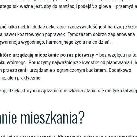
atego tak ważne jest, aby do aranżacji podejść z głową – przemyśla
ć kilka mebli i dodać dekoracje, rzeczywistość jest bardziej złożo
ów, a nawet kosztownych poprawek. Tymczasem dobrze zaplanowana
ż gwarancja wygodnego, harmonijnego życia na co dzień.
które urządzają mieszkanie po raz pierwszy
– bez względu na to,
nku wtórnego. Poruszymy najważniejsze kwestie: od planowania i li
ch przestrzeni i urządzanie z ograniczonym budżetem. Dodatkowo
e, ale i praktycznie.
ji, dzięki którym urządzanie mieszkania stanie się nie tylko łatwie
anie mieszkania?