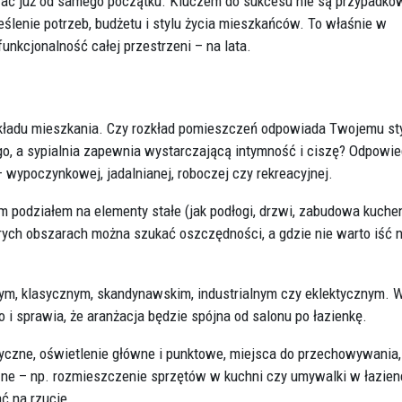
ować już od samego początku. Kluczem do sukcesu nie są przypadko
reślenie potrzeb, budżetu i stylu życia mieszkańców. To właśnie w
funkcjonalność całej przestrzeni – na lata.
kładu mieszkania. Czy rozkład pomieszczeń odpowiada Twojemu st
go, a sypialnia zapewnia wystarczającą intymność i ciszę? Odpowie
– wypoczynkowej, jadalnianej, roboczej czy rekreacyjnej.
 podziałem na elementy stałe (jak podłogi, drzwi, zabudowa kuche
órych obszarach można szukać oszczędności, a gdzie nie warto iść 
nym, klasycznym, skandynawskim, industrialnym czy eklektycznym. 
i sprawia, że aranżacja będzie spójna od salonu po łazienkę.
ryczne, oświetlenie główne i punktowe, miejsca do przechowywania,
ne – np. rozmieszczenie sprzętów w kuchni czy umywalki w łazien
ć na rzucie.