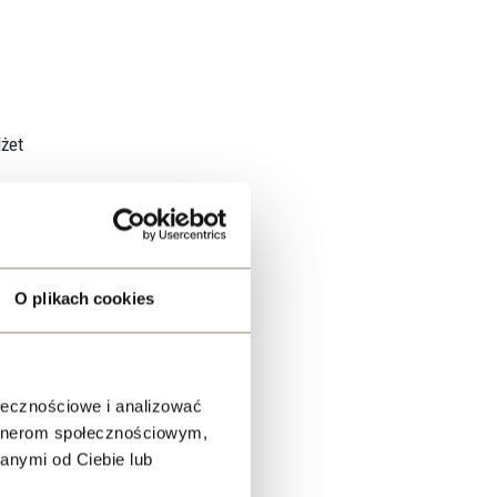
dżet
ki)
O plikach cookies
 od
ołecznościowe i analizować
,
artnerom społecznościowym,
enty.
anymi od Ciebie lub