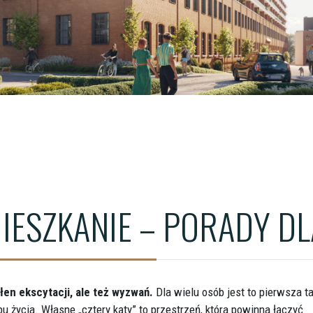
ŁÓDŹ - WIMA A APARTM
ŁÓDŹ - WIMA APARTMEN
WROCŁAW - QUORUM T
MIESZKANIE – PORADY D
n ekscytacji, ale też wyzwań.
Dla wielu osób jest to pierwsza t
 życia. Własne „cztery kąty” to przestrzeń, która powinna łączyć