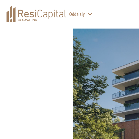
Oddziały
WARSZAWA
KATOWICE
KRAKÓW
ŁÓDŹ
WROCŁAW
BIELSKO-BIAŁA