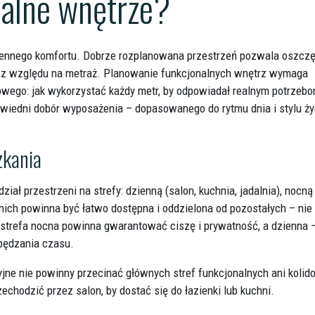
nalne wnętrze?
ziennego komfortu. Dobrze rozplanowana przestrzeń pozwala oszcz
– bez względu na metraż. Planowanie funkcjonalnych wnętrz wymaga
kowego: jak wykorzystać każdy metr, by odpowiadał realnym potrzeb
wiedni dobór wyposażenia – dopasowanego do rytmu dnia i stylu ży
zkania
iał przestrzeni na strefy: dzienną (salon, kuchnia, jadalnia), nocną
z nich powinna być łatwo dostępna i oddzielona od pozostałych – nie 
 strefa nocna powinna gwarantować ciszę i prywatność, a dzienna 
spędzania czasu.
jne nie powinny przecinać głównych stref funkcjonalnych ani koli
zechodzić przez salon, by dostać się do łazienki lub kuchni.