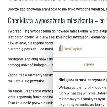
Dobrze zaplanowana aranżacja to nie tylko wygodne wnętrze, a
Checklista wyposażenia mieszkania – co 
Tworząc listę wyposażenia do nowego mieszkania, warto skupi
jest ograniczony. W pierwszej kolejności uwzględnij elementy 
oświetlenie, niezbędne sprzęty kuchenne (lodówka, płyta, piekar
hierarchię potrzeb – co musi być od razu, a co może poczekać.
Następnie zaplanuj najważniejsze meble przechowujące – szaf
Zgoda
pomogą uniknąć bałaganu i zapewnią podstawowy komfort życ
Zadbaj też o elementy tekstylne: zasłony lub rolety, dywan, kom
Niniejsza strona korzysta z
razu staje się przytulne.
Wykorzystujemy pliki cookie 
Na etapie urządzania warto pamiętać, że lista wyposażenia ni
ruch w naszej witrynie. Inf
które zapewnią funkcjonalność, a dopiero potem – wraz z poz
reklamowym i analitycznym. 
Taka kolejność pozwala uniknąć niepotrzebnych wydatków i zaku
uzyskanymi podczas korzysta