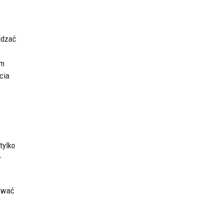
ędzać
om
cia
tylko
–
dować