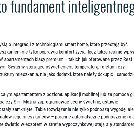
o fundament inteligentne
ą o integracji z technologiami smart home, które przestają być
eszkaniem nie tylko poprawia komfort życia, lecz także realnie wpł
W apartamentach klasy premium – takich jak oferowane przez Resi
wym. Systemy sterujące oświetleniem, temperaturą, roletami czy
uktury mieszkania, nie jako dodatki, które należy dokupić i samodzi
całym apartamentem z poziomu aplikacji mobilnej lub za pomocą g
exa czy Siri. Można zaprogramować sceny świetlne, ustawić
stały zamknięte. Takie rozwiązania nie tylko podnoszą wygodę, ale
uałów jego mieszkańców – poranne automatyczne podnoszenie role
ne światło wieczorem w strefie wypoczynkowej stają się standarde