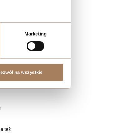
Alexa
sić
 z
Marketing
o
ezwól na wszystkie
u
a też