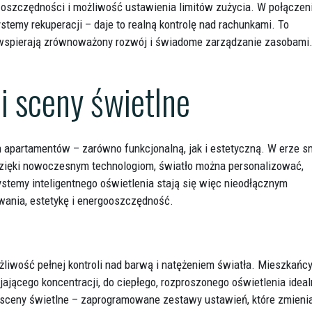
e oszczędności i możliwość ustawienia limitów zużycia. W połączen
temy rekuperacji – daje to realną kontrolę nad rachunkami. To
też wspierają zrównoważony rozwój i świadome zarządzanie zasobami
 i sceny świetlne
apartamentów – zarówno funkcjonalną, jak i estetyczną. W erze s
 Dzięki nowoczesnym technologiom, światło można personalizować,
ystemy inteligentnego oświetlenia stają się więc nieodłącznym
ania, estetykę i energooszczędność.
żliwość pełnej kontroli nad barwą i natężeniem światła. Mieszkańc
jającego koncentracji, do ciepłego, rozproszonego oświetlenia idea
 sceny świetlne – zaprogramowane zestawy ustawień, które zmieni