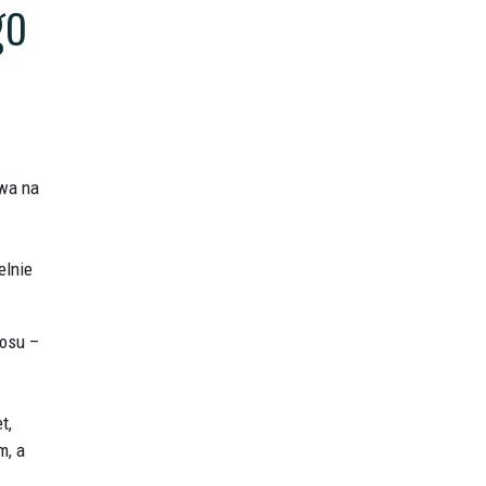
go
ywa na
elnie
łosu –
t,
m, a