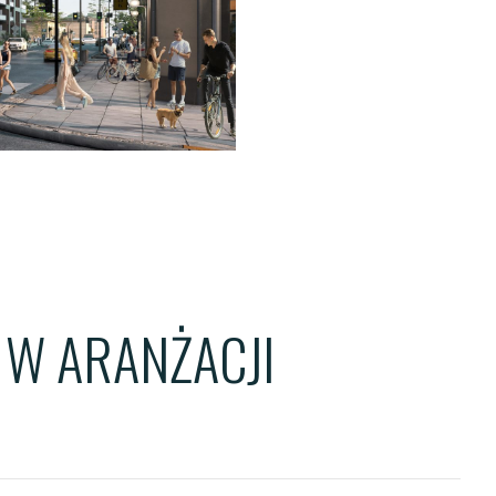
ENTS
TS
OWER
W ARANŻACJI