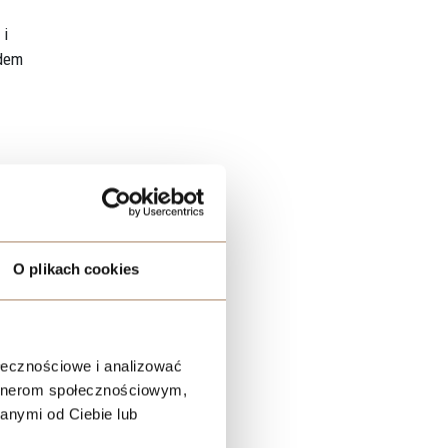
 i
ędem
i temu
O plikach cookies
anie
ołecznościowe i analizować
cie
artnerom społecznościowym,
anymi od Ciebie lub