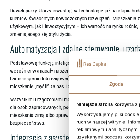
Deweloperzy, którzy inwestują w technologię już na etapie bu
klientów świadomych nowoczesnych rozwiązań. Mieszkania z
użytkowym, jak i inwestycyjnym – ich wartość na rynku rośnie,
zmieniającego się stylu życia.
Automatyzacja i zdalne sterowanie urząd
Podstawową funkcją inteligentnego domu jest automatyzacja –
wcześniej wymagały naszej uwagi. Oświetlenie, ogrzewanie, r
harmonogramu lub reagować na konkretne scenariusze – np. o
Zgoda
mieszkanie „myśli” za nas i eliminuje powtarzalne czynności.
Wszystkimi urządzeniami można zarządzać zdalnie – z poziomu
Niniejsza strona korzysta z
dla osób zapracowanych, podróżujących lub po prostu ceniąc
Wykorzystujemy pliki cookie 
mieszkania zimą albo sprawdzić, czy światła zostały wyłączone
ruch w naszej witrynie. Inf
bezpieczeństwa.
reklamowym i analitycznym. 
Integracja z asystentami głosowymi i ap
uzyskanymi podczas korzysta