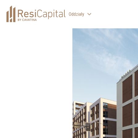
Oddziały
WARSZAWA
KATOWICE
KRAKÓW
ŁÓDŹ
WROCŁAW
BIELSKO-BIAŁA