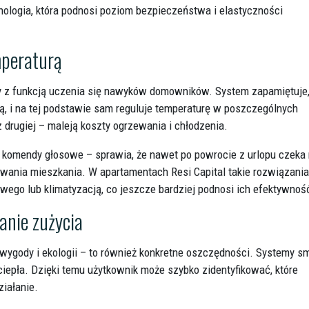
ologia, która podnosi poziom bezpieczeństwa i elastyczności
mperaturą
y z funkcją uczenia się nawyków domowników. System zapamiętuje,
zą, i na tej podstawie sam reguluje temperaturę w poszczególnych
z drugiej – maleją koszty ogrzewania i chłodzenia.
b komendy głosowe – sprawia, że nawet po powrocie z urlopu czeka
wania mieszkania. W apartamentach Resi Capital takie rozwiązania
ego lub klimatyzacją, co jeszcze bardziej podnosi ich efektywnoś
anie zużycia
a wygody i ekologii – to również konkretne oszczędności. Systemy s
iepła. Dzięki temu użytkownik może szybko zidentyfikować, które
ziałanie.