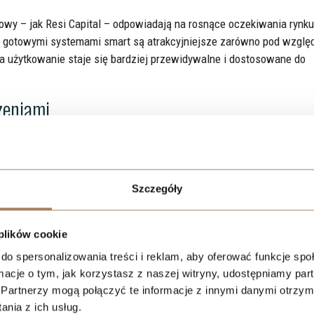
dowy – jak
Resi Capital
– odpowiadają na rosnące oczekiwania rynku
 gotowymi systemami smart są atrakcyjniejsze zarówno pod wzgl
 a użytkowanie staje się bardziej przewidywalne i dostosowane do
zeniami
 czyli możliwość zaprogramowania codziennych działań, które
olety, klimatyzacja czy sprzęt RTV mogą działać według ustalonego
puszczenie mieszkania, powrót do domu czy wschód słońca. Dzięk
Szczegóły
 aplikacji mobilnej, nawet będąc poza domem. To idealne rozwiąz
 plików cookie
ych wygodę. Przykładowo, można włączyć ogrzewanie w drodze do
do spersonalizowania treści i reklam, aby oferować funkcje sp
 po wyjściu. Taka kontrola zwiększa nie tylko komfort, ale i poczu
ormacje o tym, jak korzystasz z naszej witryny, udostępniamy p
Partnerzy mogą połączyć te informacje z innymi danymi otrzym
likacjami mobilnymi
nia z ich usług.