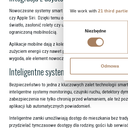
Nowoczesne systemy smart home są kompatybilne z popularnym
We work with
21 third parti
czy Apple Siri. Dzięki temu obsługa mieszkania może odbywa
Wybór
światło, zasłonić rolety czy uruchomić oczyszczacz powietrza.
Niezbędne
zgody
ograniczoną mobilnością.
Aplikacje mobilne dają z kolei pełny wgląd w stan mieszkania –
zużyciem energii czy nawet powiadomienia push w razie wykryc
wygoda, ale element nowoczesnego stylu życia – harmonijnie 
Odmowa
Inteligentne systemy bezpieczeństwa i za
Bezpieczeństwo to jedna z kluczowych zalet technologii sma
inteligentne systemy monitoringu, czujniki ruchu, detektory dy
zabezpieczenia nie tylko chronią przed włamaniem, ale też po
aplikacji lub automatycznych powiadomień.
Inteligentne zamki umożliwiają dostęp do mieszkania bez trady
przydzielać tymczasowe dostępy dla rodziny, gości lub serwi