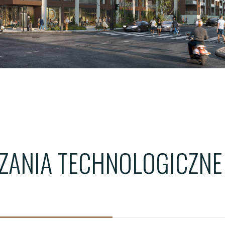
ŁÓDŹ - WIMA A APARTM
ŁÓDŹ - WIMA APARTMEN
WROCŁAW - QUORUM T
ANIA TECHNOLOGICZNE 