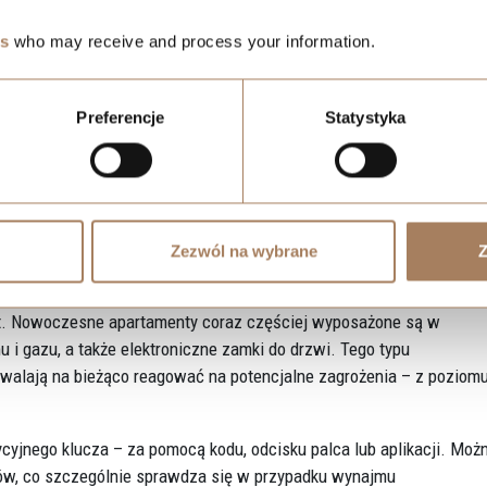
i asystentami głosowymi – takimi jak Google Assistant, Amazon 
es
who may receive and process your information.
ć się całkowicie bezdotykowo – wystarczy komenda głosowa, by zga
 To funkcja szczególnie ceniona w kuchni, sypialni lub przez osoby
Preferencje
Statystyka
 zdalny podgląd z kamer, dostęp do historii zdarzeń, kontrolę nad
ia ruchu lub nieprawidłowości. Dla wielu użytkowników to nie tylk
łączącego funkcjonalność z estetyką.
Zezwól na wybrane
Z
mki do drzwi
rt. Nowoczesne apartamenty coraz częściej wyposażone są w
mu i gazu, a także elektroniczne zamki do drzwi. Tego typu
zwalają na bieżąco reagować na potencjalne zagrożenia – z poziom
cyjnego klucza – za pomocą kodu, odcisku palca lub aplikacji. Możn
sów, co szczególnie sprawdza się w przypadku wynajmu