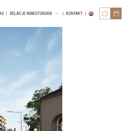
AS
RELACJE INWESTORSKIE
KONTAKT
OWER
RAPORTY OKRESOWE
TAMENTY REYTANA
RAPORTY BIEŻĄCE EBI
RAPORTY BIEŻĄCE ESPI
 RESIDENCE
POZOSTAŁE DOKUMENTY
ARTMENTS
OBLIGACJE
TMENTS
NTY GRUNDMANNA
ENTS
CE