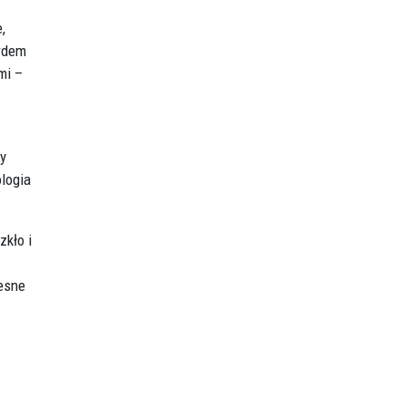
,
ardem
mi –
y
logia
zkło i
zesne