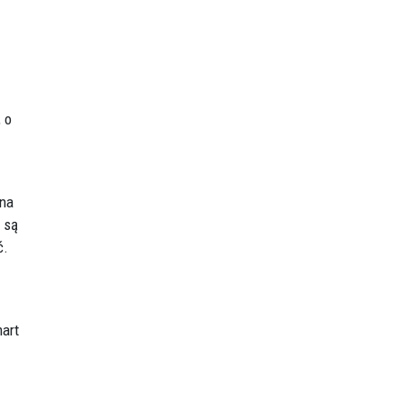
 o
 na
 są
ć.
mart