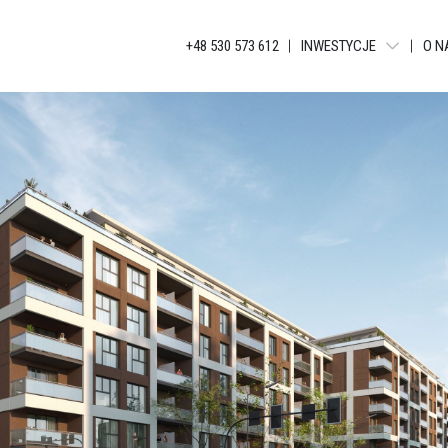
+48 530 573 612
INWESTYCJE
O N
WARSZAWA - LIBERTY T
BIELSKO-BIAŁA - APAR
KATOWICE - JANKEGO
KATOWICE - KATOWICKA
KATOWICE - GLOBAL AP
KATOWICE - BELG APAR
KATOWICE - APARTAME
ŁÓDŹ - TUWIMA APARTM
ŁÓDŹ - TUWIMA RESIDEN