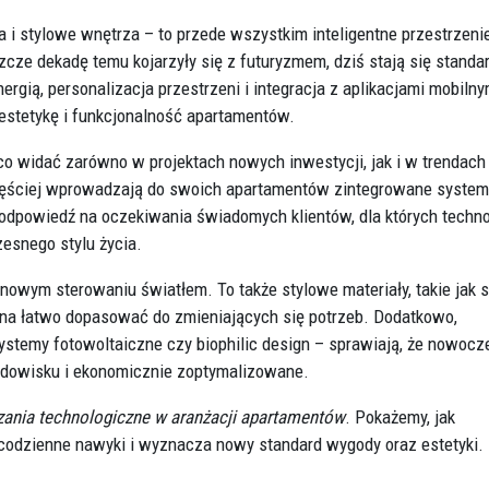
 i stylowe wnętrza – to przede wszystkim inteligentne przestrzenie
zcze dekadę temu kojarzyły się z futuryzmem, dziś stają się stand
gią, personalizacja przestrzeni i integracja z aplikacjami mobilny
 estetykę i funkcjonalność apartamentów.
o widać zarówno w projektach nowych inwestycji, jak i w trendach
 częściej wprowadzają do swoich apartamentów zintegrowane system
odpowiedź na oczekiwania świadomych klientów, dla których techno
zesnego stylu życia.
owym sterowaniu światłem. To także stylowe materiały, takie jak s
żna łatwo dopasować do zmieniających się potrzeb. Dodatkowo,
systemy fotowoltaiczne czy biophilic design – sprawiają, że nowoc
środowisku i ekonomicznie zoptymalizowane.
ania technologiczne w aranżacji apartamentów
. Pokażemy, jak
codzienne nawyki i wyznacza nowy standard wygody oraz estetyki.