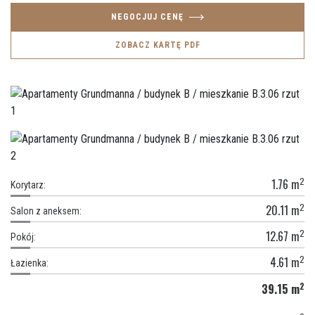
NEGOCJUJ CENĘ
ZOBACZ KARTĘ PDF
2
1.76
m
Korytarz:
2
20.11
m
Salon z aneksem:
2
12.67
m
Pokój:
2
4.61
m
Łazienka:
2
39.15
m