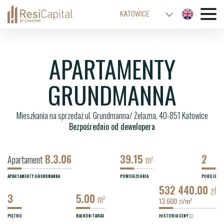
KATOWICE
WARSZAWA
ŁÓDŹ
APARTAMENTY
WROCŁAW
GRUNDMANNA
KRAKÓW
BIELSKO-BIAŁA
Mieszkania na sprzedaż ul. Grundmanna/ Żelazna, 40-851 Katowice
Bezpośrednio od dewelopera
B.3.06
39.15
2
Apartament
m
2
APARTAMENTY GRUNDMANNA
POWIERZCHNIA
POKOJE
532 440.00
zł
3
5.00
m
2
13 600
/m
2
zł
PIĘTRO
BALKON/TARAS
HISTORIA CENY