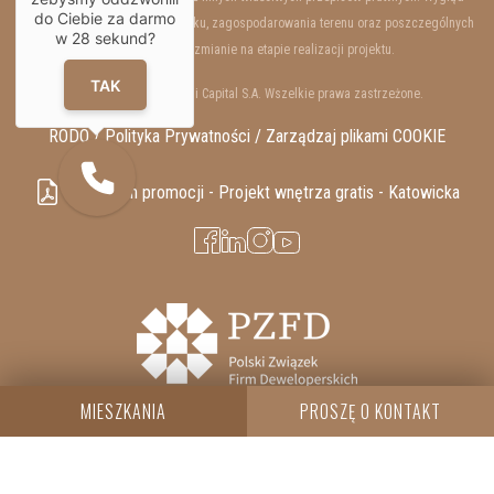
do Ciebie za darmo
wewnętrzny i zewnętrzny budynku, zagospodarowania terenu oraz poszczególnych
w
28
sekund?
lokali mogą ulec zmianie na etapie realizacji projektu.
TAK
Copyrights © 2025 Resi Capital S.A. Wszelkie prawa zastrzeżone.
RODO / Polityka Prywatności /
Zarządzaj plikami COOKIE
Regulamin promocji - Projekt wnętrza gratis - Katowicka
MIESZKANIA
PROSZĘ O KONTAKT