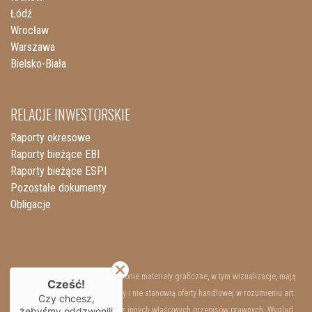
Łódź
Wrocław
Warszawa
Bielsko-Biała
RELACJE INWESTORSKIE
Raporty okresowe
Raporty bieżące EBI
Raporty bieżące ESPI
Pozostałe dokumenty
Obligacje
Przedstawione na niniejszej stronie materiały graficzne, w tym wizualizacje, mają
Cześć!
charakter wyłącznie poglądowy i nie stanowią oferty handlowej w rozumieniu art.
Czy chcesz,
66 §1 Kodeksu Cywilnego oraz innych właściwych przepisów prawnych. Wygląd
żebyśmy oddzwonili