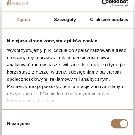
Zgoda
Szczegóły
O plikach cookies
Lokalizacja
Niniejsza strona korzysta z plików cookie
Wykorzystujemy pliki cookie do spersonalizowania treści
i reklam, aby oferować funkcje społecznościowe i
analizować ruch w naszej witrynie. Informacje o tym, jak
korzystasz z naszej witryny, udostępniamy partnerom
społecznościowym, reklamowym i analitycznym.
Partnerzy mogą połączyć te informacje z innymi danymi
otrzymanymi od Ciebie lub uzyskanymi podczas
korzystania z ich usług.
We work with
21 third parties
who may receive and
Wybór
process your information.
Niezbędne
zgody