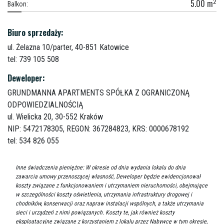
2
5.00
m
Balkon:
Biuro sprzedaży:
ul. Żelazna 10/parter,
40-851 Katowice
tel: 739 105 508
Deweloper:
GRUNDMANNA APARTMENTS SPÓŁKA Z OGRANICZONĄ
ODPOWIEDZIALNOŚCIĄ
ul. Wielicka 20,
30-552 Kraków
NIP: 5472178305, REGON: 367284823, KRS: 0000678192
tel: 534 826 055
Inne świadczenia pieniężne: W okresie od dnia wydania lokalu do dnia
zawarcia umowy przenoszącej własność, Deweloper będzie ewidencjonował
koszty związane z funkcjonowaniem i utrzymaniem nieruchomości, obejmujące
w szczególności koszty oświetlenia, utrzymania infrastruktury drogowej i
chodników, konserwacji oraz napraw instalacji wspólnych, a także utrzymania
sieci i urządzeń z nimi powiązanych. Koszty te, jak również koszty
eksploatacyjne związane z korzystaniem z lokalu przez Nabywcę w tym okresie,