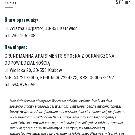
2
5.01
m
Balkon:
Biuro sprzedaży:
ul. Żelazna 10/parter,
40-851 Katowice
tel: 739 105 508
Deweloper:
GRUNDMANNA APARTMENTS SPÓŁKA Z OGRANICZONĄ
ODPOWIEDZIALNOŚCIĄ
ul. Wielicka 20,
30-552 Kraków
NIP: 5472178305, REGON: 367284823, KRS: 0000678192
tel: 534 826 055
Inne świadczenia pieniężne: W okresie od dnia wydania lokalu do dnia
zawarcia umowy przenoszącej własność, Deweloper będzie ewidencjonował
koszty związane z funkcjonowaniem i utrzymaniem nieruchomości, obejmujące
w szczególności koszty oświetlenia, utrzymania infrastruktury drogowej i
chodników, konserwacji oraz napraw instalacji wspólnych, a także utrzymania
sieci i urządzeń z nimi powiązanych. Koszty te, jak również koszty
eksploatacyjne związane z korzystaniem z lokalu przez Nabywcę w tym okresie,