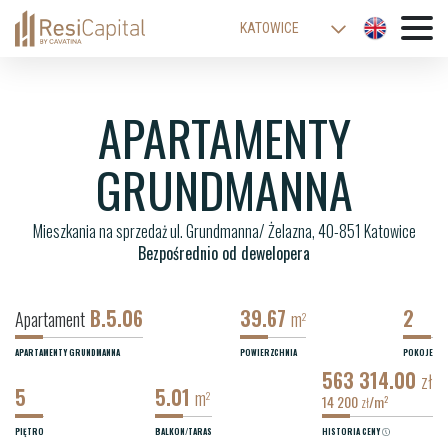
KATOWICE
WARSZAWA
ŁÓDŹ
APARTAMENTY
WROCŁAW
GRUNDMANNA
KRAKÓW
BIELSKO-BIAŁA
Mieszkania na sprzedaż ul. Grundmanna/ Żelazna, 40-851 Katowice
Bezpośrednio od dewelopera
B.5.06
39.67
2
Apartament
m
2
APARTAMENTY GRUNDMANNA
POWIERZCHNIA
POKOJE
563 314.00
zł
5
5.01
m
2
14 200
/m
2
zł
PIĘTRO
BALKON/TARAS
HISTORIA CENY