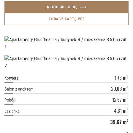
NEGOCJUJ CENĘ
ZOBACZ KARTĘ PDF
2
1.76
m
Korytarz:
2
20.63
m
Salon z aneksem:
2
12.67
m
Pokój:
2
4.61
m
Łazienka:
2
39.67
m