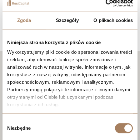
Zgoda
Szczegóły
O plikach cookies
Lokalizacja
Niniejsza strona korzysta z plików cookie
Wykorzystujemy pliki cookie do spersonalizowania treści
i reklam, aby oferować funkcje społecznościowe i
analizować ruch w naszej witrynie. Informacje o tym, jak
korzystasz z naszej witryny, udostępniamy partnerom
społecznościowym, reklamowym i analitycznym.
Partnerzy mogą połączyć te informacje z innymi danymi
otrzymanymi od Ciebie lub uzyskanymi podczas
korzystania z ich usług.
We work with
21 third parties
who may receive and
Wybór
process your information.
Niezbędne
zgody