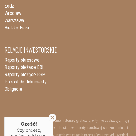
Łódź
Wrocław
Warszawa
Bielsko-Biała
RELACJE INWESTORSKIE
Raporty okresowe
Raporty bieżące EBI
Raporty bieżące ESPI
Pozostałe dokumenty
Obligacje
Przedstawione na niniejszej stronie materiały graficzne, w tym wizualizacje, mają
Cześć!
charakter wyłącznie poglądowy i nie stanowią oferty handlowej w rozumieniu art.
Czy chcesz,
66 §1 Kodeksu Cywilnego oraz innych właściwych przepisów prawnych. Wygląd
żebyśmy oddzwonili