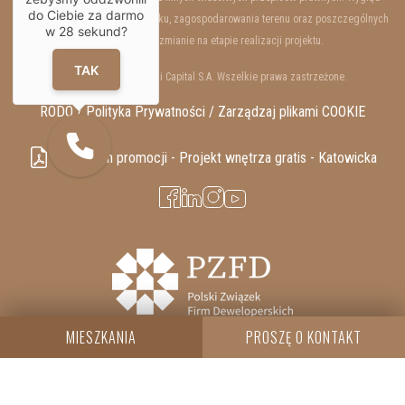
do Ciebie za darmo
wewnętrzny i zewnętrzny budynku, zagospodarowania terenu oraz poszczególnych
w
28
sekund?
lokali mogą ulec zmianie na etapie realizacji projektu.
TAK
Copyrights © 2025 Resi Capital S.A. Wszelkie prawa zastrzeżone.
RODO / Polityka Prywatności /
Zarządzaj plikami COOKIE
Regulamin promocji - Projekt wnętrza gratis - Katowicka
MIESZKANIA
PROSZĘ O KONTAKT