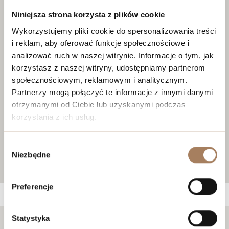
Niniejsza strona korzysta z plików cookie
Wykorzystujemy pliki cookie do spersonalizowania treści
i reklam, aby oferować funkcje społecznościowe i
analizować ruch w naszej witrynie. Informacje o tym, jak
korzystasz z naszej witryny, udostępniamy partnerom
społecznościowym, reklamowym i analitycznym.
Partnerzy mogą połączyć te informacje z innymi danymi
otrzymanymi od Ciebie lub uzyskanymi podczas
korzystania z ich usług.
We work with
21 third parties
who may receive and
Wybór
process your information.
Niezbędne
zgody
Preferencje
Statystyka