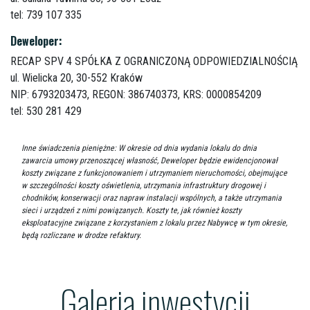
tel: 739 107 335
Deweloper:
RECAP SPV 4 SPÓŁKA Z OGRANICZONĄ ODPOWIEDZIALNOŚCIĄ
ul. Wielicka 20,
30-552 Kraków
NIP: 6793203473, REGON: 386740373, KRS: 0000854209
tel: 530 281 429
Inne świadczenia pieniężne: W okresie od dnia wydania lokalu do dnia
zawarcia umowy przenoszącej własność, Deweloper będzie ewidencjonował
koszty związane z funkcjonowaniem i utrzymaniem nieruchomości, obejmujące
w szczególności koszty oświetlenia, utrzymania infrastruktury drogowej i
chodników, konserwacji oraz napraw instalacji wspólnych, a także utrzymania
sieci i urządzeń z nimi powiązanych. Koszty te, jak również koszty
eksploatacyjne związane z korzystaniem z lokalu przez Nabywcę w tym okresie,
będą rozliczane w drodze refaktury.
Galeria inwestycji