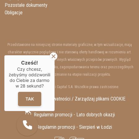
Pozostałe dokumenty
Obligacje
Przedstawione na niniejszej stronie materiały graficzne, w tym wizualizacje, mają
charakter wyłącznie poglądowy i nie stanowią oferty handlowej w rozumieniu art.
66 §1 Kodeksu Cywilnego oraz innych właściwych przepisów prawnych. Wygląd
Cześć!
wewnętrzny i zewnętrzny budynku, zagospodarowania terenu oraz poszczególnych
Czy chcesz,
żebyśmy oddzwonili
lokali mogą ulec zmianie na etapie realizacji projektu.
do Ciebie za darmo
w
28
sekund?
Copyrights © 2025 Resi Capital S.A. Wszelkie prawa zastrzeżone.
RODO / Polityka Prywatności /
Zarządzaj plikami COOKIE
TAK
Regulamin promocji - Lato dobrych okazji
Regulamin promocji - Sierpień w Łodzi