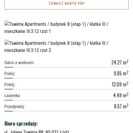
ZOBACZ KARTĘ PDF
2
24.27
m
Salon z aneksem:
2
9.85
m
Pokój:
2
12.09
m
Pokój:
2
4.49
m
Łazienka:
2
8.57
m
Przedpokój:
Biuro sprzedaży:
ul. Juliana Tuwima 88,
90-031 Łódź