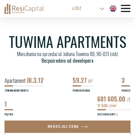
ŁÓDŹ
WARSZAWA
KATOWICE
TUWIMA APARTMENTS
WROCŁAW
Mieszkania na sprzedaż ul. Juliana Tuwima 88, 90-031 Łódź
KRAKÓW
Bezpośrednio od dewelopera
BIELSKO-BIAŁA
III.3.12
59.27
3
Apartament
m
2
TUWIMA APARTMENTS
POWIERZCHNIA
POKOJE
681 605.00
zł
1
11 500
/m
2
zł
PIĘTRO
HISTORIA CENY
NEGOCJUJ CENĘ