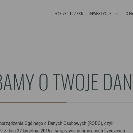
+48 739 107 335
INWESTYCJE
O N
TUWIMA RESIDENCE
WIMA A APARTMENTS
WIMA APARTMENTS
TUWIMA APARTMENTS
BAMY O TWOJE DAN
ozporządzenia Ogólnego o Danych Osobowych (RODO), czyli
 z dnia 27 kwietnia 2016 r. w sprawie ochrony osób fizycznych