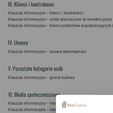
III. Klienci i kontrahenci
Klauzula informacyjna – klienci / kontrahenci
Klauzula informacyjna – osoby wyznaczone do kontaktu przez 
Klauzula informacyjna – klienci podmiotów współpracujących 
IV. Umowy
Klauzula informacyjna – umowa deweloperska
V. Pozostałe kategorie osób
Klauzula informacyjna – goście budowy
VI. Media społecznościowe
Klauzula informacyjna – media społecznościowe (Facebook / 
Moż
Klauzula informacyjna – media społecznościowe (LinkedIn)