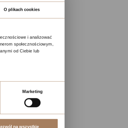
O plikach cookies
ołecznościowe i analizować
artnerom społecznościowym,
anymi od Ciebie lub
eduled call
elefonu w formacie E164
Marketing
ezwól na wszystkie