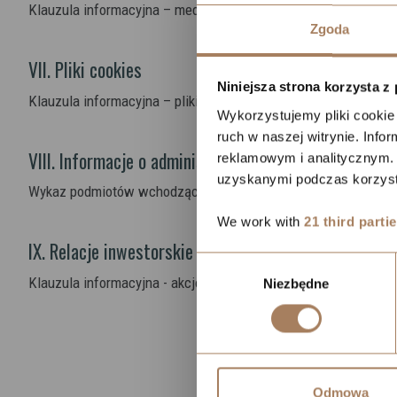
Klauzula informacyjna – media społecznościowe (YouTube)
Zgoda
VII. Pliki cookies
Niniejsza strona korzysta z
Klauzula informacyjna – pliki cookies
Wykorzystujemy pliki cookie 
ruch w naszej witrynie. Inf
VIII. Informacje o administratorach i podmiotach
reklamowym i analitycznym. 
uzyskanymi podczas korzysta
Wykaz podmiotów wchodzących w skład Grupy Kapitałowej RES
We work with
21 third parti
IX. Relacje inwestorskie
Wybór
Klauzula informacyjna - akcjonariusze i pełnomocnicy akcjona
Niezbędne
zgody
Odmowa