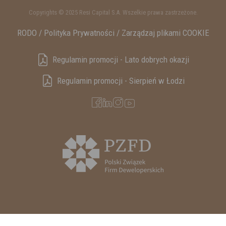
Copyrights © 2025 Resi Capital S.A. Wszelkie prawa zastrzeżone.
RODO / Polityka Prywatności /
Zarządzaj plikami COOKIE
Regulamin promocji - Lato dobrych okazji
Regulamin promocji - Sierpień w Łodzi