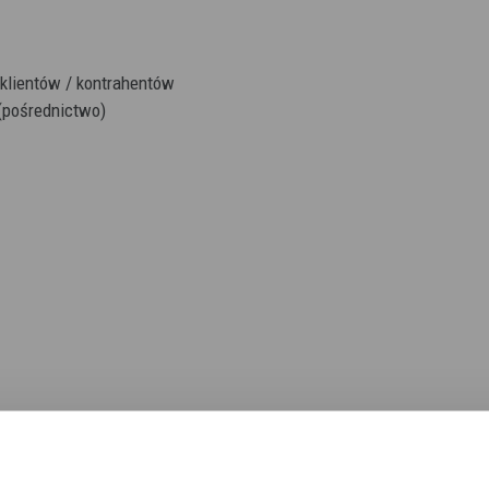
klientów / kontrahentów
(pośrednictwo)
Instagram)
liwości kontaktu