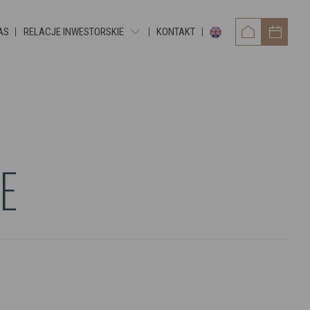
AS
RELACJE INWESTORSKIE
KONTAKT
RAPORTY OKRESOWE
RAPORTY BIEŻĄCE EBI
RAPORTY BIEŻĄCE ESPI
POZOSTAŁE DOKUMENTY
E
OBLIGACJE