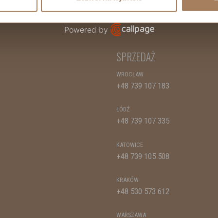
Powered by
Open link in new window
SPRZEDAŻ
WROCŁAW
+48 739 107 183
ŁÓDŹ
+48 739 107 335
KATOWICE
+48 739 105 508
KRAKÓW
+48 530 573 612
WARSZAWA