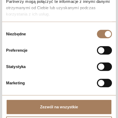
Partnerzy mogą połączyć te informacje z innymi danymi
otrzymanymi od Ciebie lub uzyskanymi podczas
korzystania z ich usług.
Negocjuj cenę
We work with
21 third parties
who may receive and
Wybór
process your information.
Niezbędne
zgody
Preferencje
Statystyka
Marketing
Zezwól na wszystkie