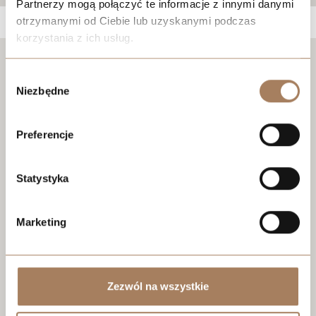
Partnerzy mogą połączyć te informacje z innymi danymi
otrzymanymi od Ciebie lub uzyskanymi podczas
korzystania z ich usług.
Negocjuj cenę
We work with
21 third parties
who may receive and
Wybór
process your information.
Niezbędne
zgody
Preferencje
Statystyka
Marketing
Zezwól na wszystkie