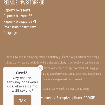
RELACJE INWESTORSKIE
Raporty okresowe
Raporty bieżące EBI
Raporty bieżące ESPI
Pozostałe dokumenty
Obligacje
Przedstawione na niniejszej stronie materiały graficzne, w tym wizualizacje, mają
charakter wyłącznie poglądowy i nie stanowią oferty handlowej w rozumieniu art.
66 §1 Kodeksu Cywilnego oraz innych właściwych przepisów prawnych. Wygląd
Cześć!
wewnętrzny i zewnętrzny budynku, zagospodarowania terenu oraz poszczególnych
Czy chcesz,
lokali mogą ulec zmianie na etapie realizacji projektu.
żebyśmy oddzwonili
do Ciebie za darmo
Copyrights © 2025 Resi Capital S.A. Wszelkie prawa zastrzeżone.
w
28
sekund?
RODO / Polityka Prywatności /
Zarządzaj plikami COOKIE
TAK