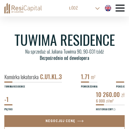
ŁÓDŹ
WARSZAWA
KATOWICE
TUWIMA RESIDENCE
WROCŁAW
Na sprzedaż: ul. Juliana Tuwima 90, 90-031 Łódź
KRAKÓW
Bezpośrednio od dewelopera
BIELSKO-BIAŁA
C.U1.KL.3
1.71
Komórka lokatorska
m
2
TUWIMA RESIDENCE
POWIERZCHNIA
POKOJE
10 260.00
zł
-1
6 000
/m
2
zł
PIĘTRO
HISTORIA CENY
NEGOCJUJ CENĘ