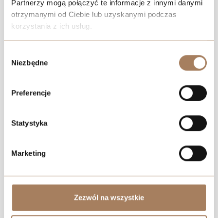
Partnerzy mogą połączyć te informacje z innymi danymi
otrzymanymi od Ciebie lub uzyskanymi podczas
korzystania z ich usług.
Negocjuj cenę
We work with
21 third parties
who may receive and
Wybór
process your information.
Niezbędne
zgody
Preferencje
Statystyka
Marketing
Zezwól na wszystkie