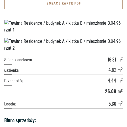
ZOBACZ KARTĘ PDF
2
16.81
m
Salon z aneksem:
2
4.83
m
Łazienka:
2
4.44
m
Przedpokój:
2
26.08
m
2
5.66
m
Loggia:
Biuro sprzedaży: