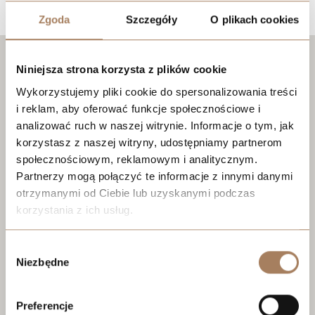
Zgoda
Szczegóły
O plikach cookies
Niniejsza strona korzysta z plików cookie
Wykorzystujemy pliki cookie do spersonalizowania treści
i reklam, aby oferować funkcje społecznościowe i
analizować ruch w naszej witrynie. Informacje o tym, jak
korzystasz z naszej witryny, udostępniamy partnerom
społecznościowym, reklamowym i analitycznym.
Partnerzy mogą połączyć te informacje z innymi danymi
otrzymanymi od Ciebie lub uzyskanymi podczas
korzystania z ich usług.
We work with
21 third parties
who may receive and
Wybór
process your information.
Niezbędne
zgody
Preferencje