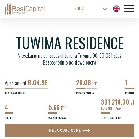
ŁÓDŹ
WARSZAWA
KATOWICE
TUWIMA RESIDENCE
WROCŁAW
Mieszkania na sprzedaż ul. Juliana Tuwima 90, 90-031 Łódź
KRAKÓW
Bezpośrednio od dewelopera
BIELSKO-BIAŁA
B.04.96
26.08
1
Apartament
m
2
TUWIMA RESIDENCE
POWIERZCHNIA
POKOJE
331 216.00
zł
4
5.66
m
2
12 700
/m
2
zł
PIĘTRO
BALKON/TARAS
HISTORIA CENY
NEGOCJUJ CENĘ