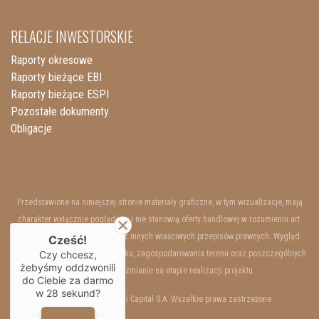
RELACJE INWESTORSKIE
Raporty okresowe
Raporty bieżące EBI
Raporty bieżące ESPI
Pozostałe dokumenty
Obligacje
Przedstawione na niniejszej stronie materiały graficzne, w tym wizualizacje, mają
charakter wyłącznie poglądowy i nie stanowią oferty handlowej w rozumieniu art.
66 §1 Kodeksu Cywilnego oraz innych właściwych przepisów prawnych. Wygląd
Cześć!
wewnętrzny i zewnętrzny budynku, zagospodarowania terenu oraz poszczególnych
Czy chcesz,
żebyśmy oddzwonili
lokali mogą ulec zmianie na etapie realizacji projektu.
do Ciebie za darmo
w
28
sekund?
Copyrights © 2025 Resi Capital S.A. Wszelkie prawa zastrzeżone.