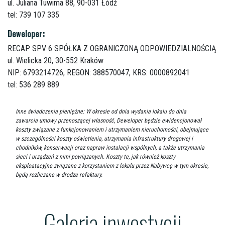
ul. Juliana Tuwima 88,
90-031 Łódź
tel: 739 107 335
Deweloper:
RECAP SPV 6 SPÓŁKA Z OGRANICZONĄ ODPOWIEDZIALNOŚCIĄ
ul. Wielicka 20,
30-552 Kraków
NIP: 6793214726, REGON: 388570047, KRS: 0000892041
tel: 536 289 889
Inne świadczenia pieniężne: W okresie od dnia wydania lokalu do dnia
zawarcia umowy przenoszącej własność, Deweloper będzie ewidencjonował
koszty związane z funkcjonowaniem i utrzymaniem nieruchomości, obejmujące
w szczególności koszty oświetlenia, utrzymania infrastruktury drogowej i
chodników, konserwacji oraz napraw instalacji wspólnych, a także utrzymania
sieci i urządzeń z nimi powiązanych. Koszty te, jak również koszty
eksploatacyjne związane z korzystaniem z lokalu przez Nabywcę w tym okresie,
będą rozliczane w drodze refaktury.
Galeria inwestycji