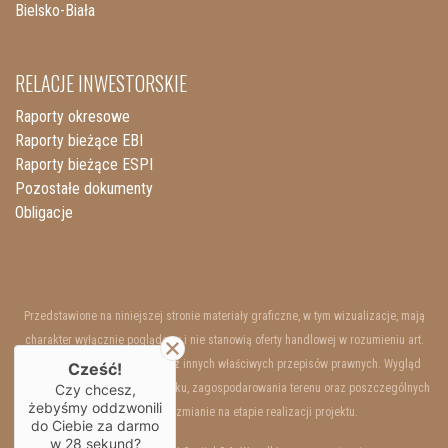
Bielsko-Biała
RELACJE INWESTORSKIE
Raporty okresowe
Raporty bieżące EBI
Raporty bieżące ESPI
Pozostałe dokumenty
Obligacje
Przedstawione na niniejszej stronie materiały graficzne, w tym wizualizacje, mają
charakter wyłącznie poglądowy i nie stanowią oferty handlowej w rozumieniu art.
66 §1 Kodeksu Cywilnego oraz innych właściwych przepisów prawnych. Wygląd
Cześć!
Czy chcesz,
wewnętrzny i zewnętrzny budynku, zagospodarowania terenu oraz poszczególnych
żebyśmy oddzwonili
lokali mogą ulec zmianie na etapie realizacji projektu.
do Ciebie za darmo
w
28
sekund?