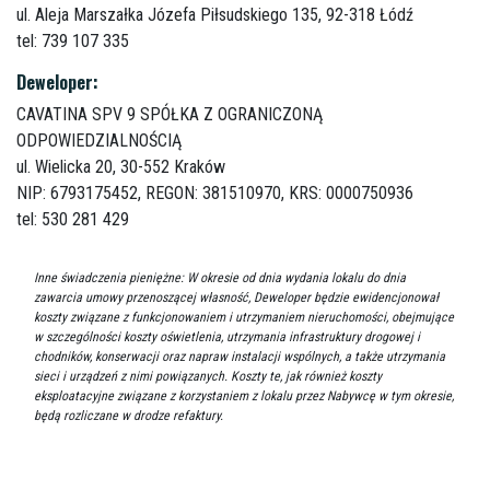
ul. Aleja Marszałka Józefa Piłsudskiego 135,
92-318 Łódź
tel: 739 107 335
Deweloper:
CAVATINA SPV 9 SPÓŁKA Z OGRANICZONĄ
ODPOWIEDZIALNOŚCIĄ
ul. Wielicka 20,
30-552 Kraków
NIP: 6793175452, REGON: 381510970, KRS: 0000750936
tel: 530 281 429
Inne świadczenia pieniężne: W okresie od dnia wydania lokalu do dnia
zawarcia umowy przenoszącej własność, Deweloper będzie ewidencjonował
koszty związane z funkcjonowaniem i utrzymaniem nieruchomości, obejmujące
w szczególności koszty oświetlenia, utrzymania infrastruktury drogowej i
chodników, konserwacji oraz napraw instalacji wspólnych, a także utrzymania
sieci i urządzeń z nimi powiązanych. Koszty te, jak również koszty
eksploatacyjne związane z korzystaniem z lokalu przez Nabywcę w tym okresie,
będą rozliczane w drodze refaktury.