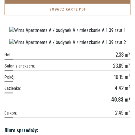
ZOBACZ KARTĘ PDF
2
2.33
m
Hol:
2
23.89
m
Salon z aneksem:
2
10.19
m
Pokój:
2
4.42
m
Łazienka:
2
40.83
m
2
2.49
m
Balkon:
Biuro sprzedaży: