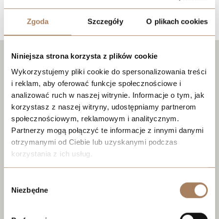
Lokalizacja
Zgoda
Szczegóły
O plikach cookies
Niniejsza strona korzysta z plików cookie
Wykorzystujemy pliki cookie do spersonalizowania treści
i reklam, aby oferować funkcje społecznościowe i
analizować ruch w naszej witrynie. Informacje o tym, jak
korzystasz z naszej witryny, udostępniamy partnerom
społecznościowym, reklamowym i analitycznym.
Partnerzy mogą połączyć te informacje z innymi danymi
otrzymanymi od Ciebie lub uzyskanymi podczas
korzystania z ich usług.
We work with
21 third parties
who may receive and
Wybór
process your information.
Niezbędne
zgody