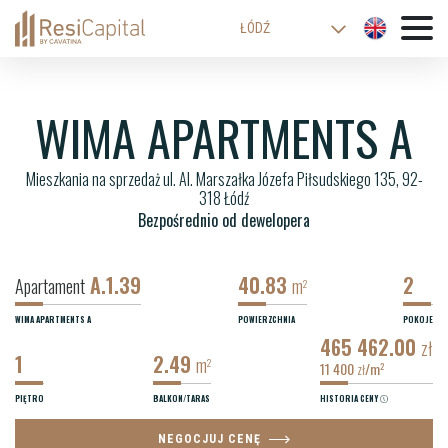
ŁÓDŹ
WARSZAWA
KATOWICE
WIMA APARTMENTS A
WROCŁAW
Mieszkania na sprzedaż ul. Al. Marszałka Józefa Piłsudskiego 135, 92-
KRAKÓW
318 Łódź
BIELSKO-BIAŁA
Bezpośrednio od dewelopera
A.1.39
40.83
2
Apartament
m
2
WIMA APARTMENTS A
POWIERZCHNIA
POKOJE
465 462.00
zł
1
2.49
m
2
11 400
/m
2
zł
PIĘTRO
BALKON/TARAS
HISTORIA CENY
NEGOCJUJ CENĘ