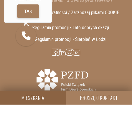
Copyrights © 2025 Resi Capital S.A. Wszelkie prawa zastrzeżone.
TAK
RODO / Polityka Prywatności /
Zarządzaj plikami COOKIE
Regulamin promocji - Lato dobrych okazji
Regulamin promocji - Sierpień w Łodzi
MIESZKANIA
PROSZĘ O KONTAKT