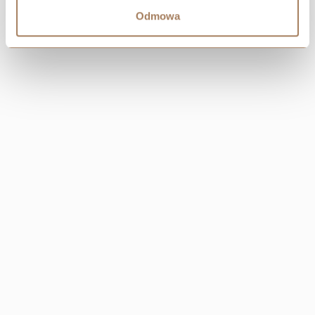
Odmowa
CENTRALA
Resi Capital S.A.
Wielicka 20
30-552 Kraków
+48 530 573 612
REGON: 385960233
NIP: 6793198944
KRS: 0000838642