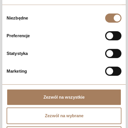
We work with
21 third parties
who may receive and
Wybór
process your information.
Niezbędne
zgody
Preferencje
Statystyka
Marketing
Zezwól na wszystkie
Zezwól na wybrane