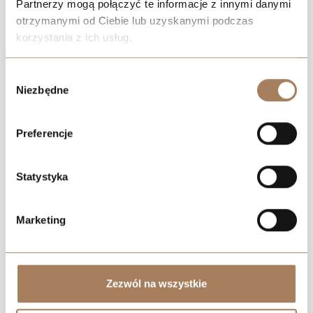
Partnerzy mogą połączyć te informacje z innymi danymi
otrzymanymi od Ciebie lub uzyskanymi podczas
korzystania z ich usług.
Negocjuj cenę
We work with
21 third parties
who may receive and
Wybór
process your information.
Niezbędne
zgody
Preferencje
Statystyka
Marketing
Zezwól na wszystkie