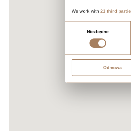
We work with
21 third parti
Wybór
Niezbędne
zgody
Odmowa