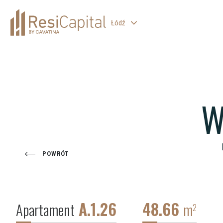
Łódź
WARSZAWA
KATOWICE
WROCŁAW
W
KRAKÓW
BIELSKO-BIAŁA
POWRÓT
A.1.26
48.66
Apartament
m
2