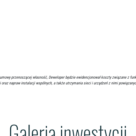
cia umowy przenoszącej własność, Deweloper będzie ewidencjonował koszty związane z f
i oraz napraw instalacji wspólnych, a także utrzymania sieci i urządzeń z nimi powiązany
Galeria inwestycji