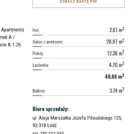
ZOBACZ KARTĘ PDF
2
2.61
m
Hol:
2
28.97
m
Salon z aneksem:
2
12.38
m
Pokój:
2
4.70
m
Łazienka:
2
48.66
m
2
3.74
m
Balkon:
Biuro sprzedaży:
ul. Aleja Marszałka Józefa Piłsudskiego 135,
92-318 Łódź
tel: 739 107 335