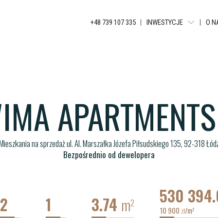
+48 739 107 335
INWESTYCJE
O N
TUWIMA RESIDENCE
WIMA A APARTMENTS
WIMA APARTMENTS
IMA APARTMENTS
TUWIMA APARTMENTS
Mieszkania na sprzedaż ul. Al. Marszałka Józefa Piłsudskiego 135, 92-318 Łód
Bezpośrednio od dewelopera
530 394
2
1
3.74
m
2
10 900
/m
2
zł