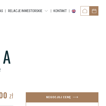
AS
RELACJE INWESTORSKIE
KONTAKT
RAPORTY OKRESOWE
RAPORTY BIEŻĄCE EBI
RAPORTY BIEŻĄCE ESPI
 A
POZOSTAŁE DOKUMENTY
OBLIGACJE
ź
.00
zł
NEGOCJUJ CENĘ