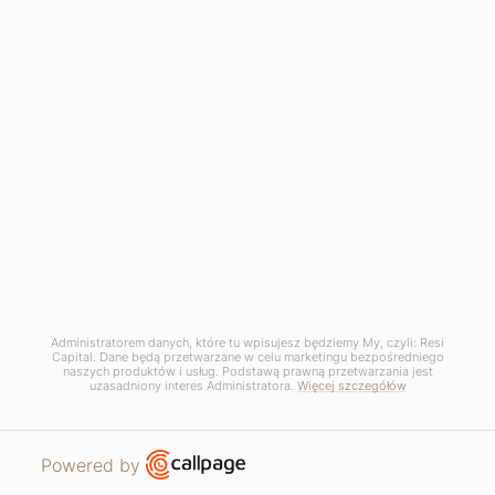
Administratorem danych, które tu wpisujesz będziemy My, czyli: Resi
Capital. Dane będą przetwarzane w celu marketingu bezpośredniego
naszych produktów i usług. Podstawą prawną przetwarzania jest
uzasadniony interes Administratora.
Więcej szczegółów
Open link in new window
Powered by
MIESZKANIA
PROSZĘ O KONTAKT