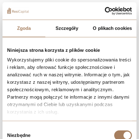
w Łodzi przywracająca świetność terenom dawnych
zakładów bawełnianych przy al. Marszałka Józefa
Piłsudskiego.
Zgoda
Szczegóły
O plikach cookies
POBIERZ KATALOG
Niniejsza strona korzysta z plików cookie
Wykorzystujemy pliki cookie do spersonalizowania treści
ZNAJDŹ MIESZKANIE
i reklam, aby oferować funkcje społecznościowe i
analizować ruch w naszej witrynie. Informacje o tym, jak
GALERIA
korzystasz z naszej witryny, udostępniamy partnerom
społecznościowym, reklamowym i analitycznym.
UMÓW SPOTKANIE I WEJDŹ NA BUDOWĘ
Partnerzy mogą połączyć te informacje z innymi danymi
otrzymanymi od Ciebie lub uzyskanymi podczas
korzystania z ich usług.
We work with
21 third parties
who may receive and
Wybór
process your information.
Niezbędne
zgody