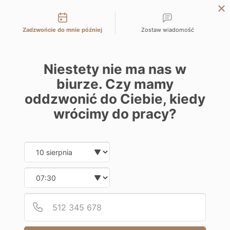
Możliwości kontaktu
ŁÓDŹ
Zadzwońcie do mnie później
Zostaw wiadomość
WARSZAWA
KATOWICE
Niestety nie ma nas w
WROCŁAW
biurze. Czy mamy
KRAKÓW
oddzwonić do Ciebie, kiedy
BIELSKO-BIAŁA
wrócimy do pracy?
Date and time slection for sch
Wybierz datę
Wybierz godzinę
Podaj
Numer