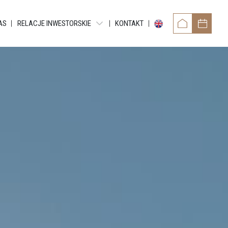
AS
RELACJE INWESTORSKIE
KONTAKT
RAPORTY OKRESOWE
RAPORTY BIEŻĄCE EBI
RAPORTY BIEŻĄCE ESPI
POZOSTAŁE DOKUMENTY
OBLIGACJE