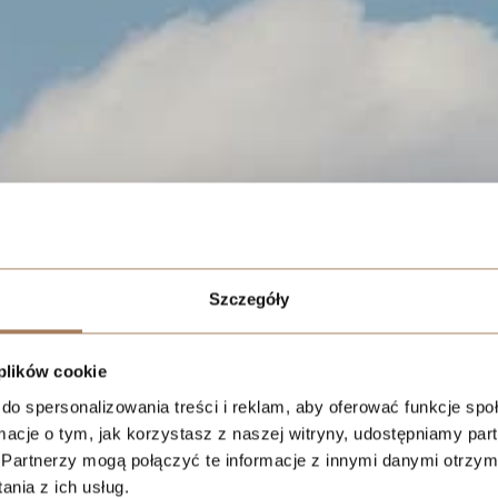
ents
Szczegóły
owa inwestycja w
awnych zakładów
łsudskiego.
 plików cookie
do spersonalizowania treści i reklam, aby oferować funkcje sp
ormacje o tym, jak korzystasz z naszej witryny, udostępniamy p
Partnerzy mogą połączyć te informacje z innymi danymi otrzym
nia z ich usług.