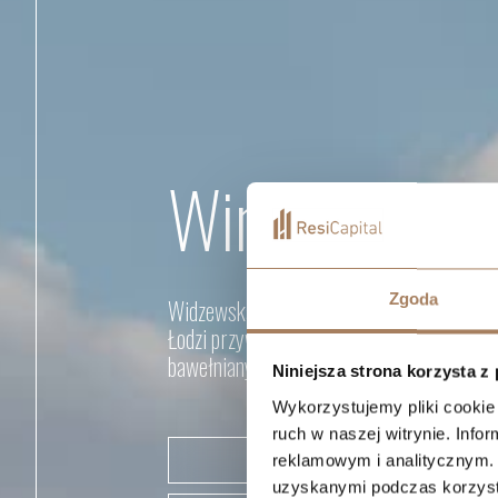
Wima Apartm
Zgoda
Widzewska Manufaktura Apartamenty to n
Łodzi przywracająca świetność terenom d
bawełnianych przy al. Marszałka Józefa Pi
Niniejsza strona korzysta z
Wykorzystujemy pliki cookie 
ruch w naszej witrynie. Inf
POBIERZ KATALOG
reklamowym i analitycznym. 
uzyskanymi podczas korzysta