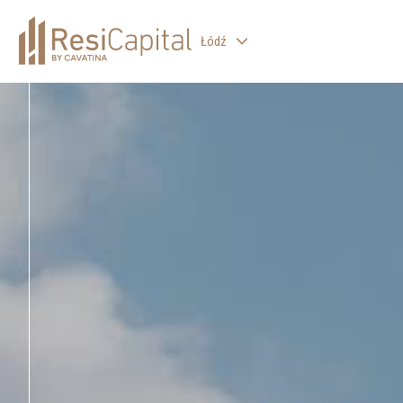
Łódź
WARSZAWA
KATOWICE
WROCŁAW
KRAKÓW
BIELSKO-BIAŁA