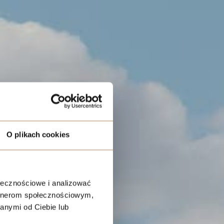
O plikach cookies
ołecznościowe i analizować
artnerom społecznościowym,
anymi od Ciebie lub