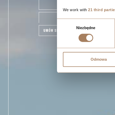
ZNAJDŹ MIESZKANIE
We work with
21 third parti
GALERIA
Wybór
Niezbędne
zgody
UMÓW SPOTKANIE I WEJDŹ NA BUDOWĘ
Odmowa