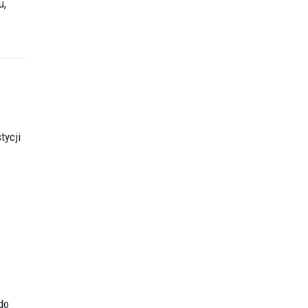
u,
tycji
do