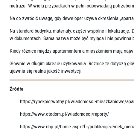
metrażu. W wielu przypadkach w pełni odpowiadają potrzebo
Na co zwrócić uwagę, gdy deweloper używa określenia „apart
Na standard budynku, materiały, części wspólne i lokalizację.
w dokumentach. Sama nazwa może być myląca i nie powinna b
Kiedy różnice między apartamentem a mieszkaniem mają najw
Głównie w długim okresie użytkowania. Różnice te dotyczą głó
ujawnia się realna jakość inwestycji.
Źródła
·
https://rynekpierwotny.pl/wiadomosci-mieszkaniowe/apar
·
https://www.otodom.pl/wiadomosci/raporty/
·
https://www.nbp.pl/home.aspx?f=/publikacje/rynek_nier