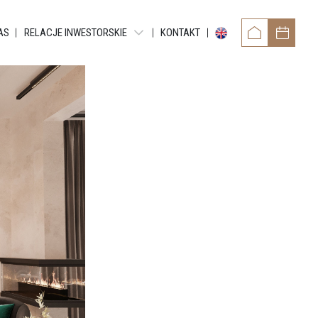
AS
RELACJE INWESTORSKIE
KONTAKT
OWER
RAPORTY OKRESOWE
TAMENTY REYTANA
RAPORTY BIEŻĄCE EBI
RAPORTY BIEŻĄCE ESPI
 RESIDENCE
POZOSTAŁE DOKUMENTY
ARTMENTS
OBLIGACJE
TMENTS
NTY GRUNDMANNA
ENTS
CE