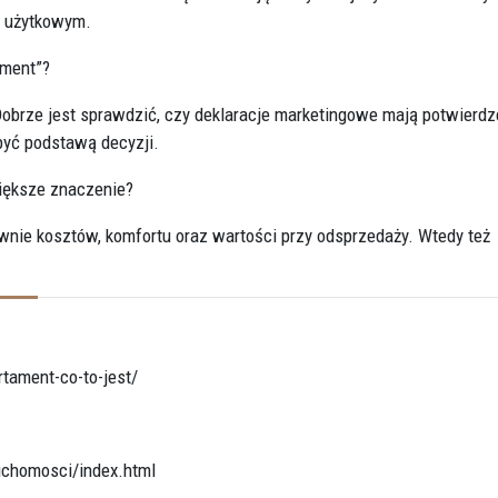
m użytkowym.
ament”?
 Dobrze jest sprawdzić, czy deklaracje marketingowe mają potwierdz
yć podstawą decyzji.
iększe znaczenie?
wnie kosztów, komfortu oraz wartości przy odsprzedaży. Wtedy też
tament-co-to-jest/
uchomosci/index.html