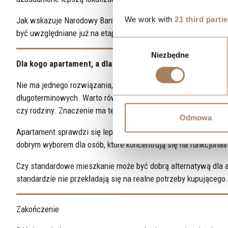
We work with
21 third parti
Jak wskazuje Narodowy Bank Polski, koszty eksploatacji miesz
być uwzględniane już na etapie zakupu.
Wybór
Niezbędne
zgody
Dla kogo apartament, a dla kogo standardowe mieszkanie?
Nie ma jednego rozwiązania, które byłoby najlepsze dla wszyst
długoterminowych.
Warto również uwzględnić etap życia – inn
czy rodziny. Znaczenie ma też horyzont czasowy – czy nieruch
Odmowa
Apartament sprawdzi się lepiej tam, gdzie liczy się lokalizac
dobrym wyborem dla osób, które koncentrują się na funkcjonaln
Czy standardowe mieszkanie może być dobrą alternatywą dla a
standardzie nie przekładają się na realne potrzeby kupującego.
Zakończenie