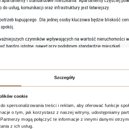
h apartamenty i standardowe mieszkania. Apartamenty częściej pow
do usług, komunikacji oraz infrastruktury jest łatwiejszy.
potrzeb kupującego. Dla jednej osoby kluczowa będzie bliskość ce
 spokój.
ajważniejszych czynników wpływających na wartość nieruchomości 
być bardzo istotne, nawet przy podobnym standardzie mieszkań.
 Różnice między apartamentem a standardowym mieszkaniem stają s
Szczegóły
sztów utrzymania.
 utrzymania części wspólnych i zastosowanych rozwiązań. Standard
 plików cookie
kszych nakładów na wykończenie lub dostosowanie do konkretnych
do spersonalizowania treści i reklam, aby oferować funkcje sp
ormacje o tym, jak korzystasz z naszej witryny, udostępniamy p
Partnerzy mogą połączyć te informacje z innymi danymi otrzym
entu, ale nie zawsze oznacza to nieopłacalność. Mogą one być
nia z ich usług.
bilnością wartości inwestycji w czasie.