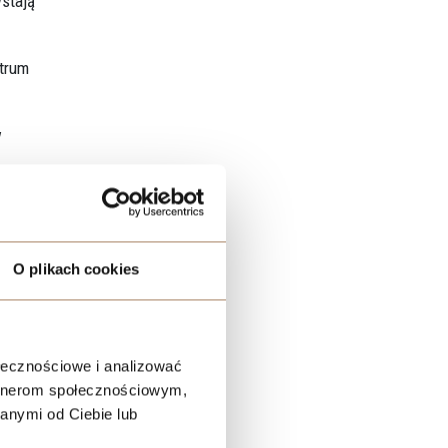
stają
ntrum
w
ię
O plikach cookies
owe
ołecznościowe i analizować
artnerom społecznościowym,
anymi od Ciebie lub