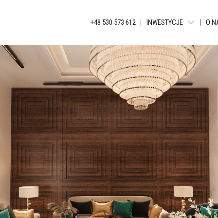
+48 530 573 612
INWESTYCJE
O N
WARSZAWA - LIBERTY T
BIELSKO-BIAŁA - APAR
KATOWICE - JANKEGO
KATOWICE - KATOWICKA
KATOWICE - GLOBAL AP
KATOWICE - BELG APAR
KATOWICE - APARTAME
ŁÓDŹ - TUWIMA APARTM
ŁÓDŹ - TUWIMA RESIDEN