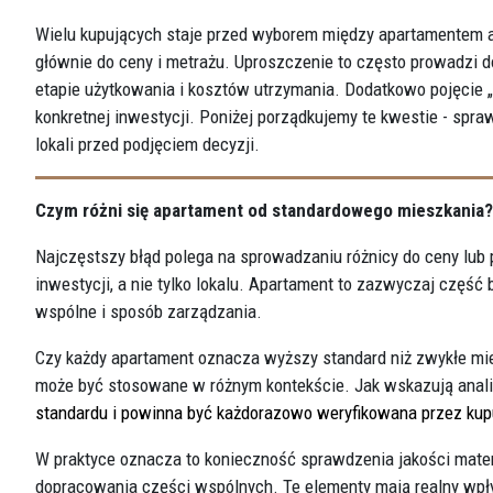
Wielu kupujących staje przed wyborem między apartamentem a
głównie do ceny i metrażu. Uproszczenie to często prowadzi do
etapie użytkowania i kosztów utrzymania. Dodatkowo pojęcie „
konkretnej inwestycji. Poniżej porządkujemy te kwestie - spra
lokali przed podjęciem decyzji.
Czym różni się apartament od standardowego mieszkania?
Najczęstszy błąd polega na sprowadzaniu różnicy do ceny lu
inwestycji, a nie tylko lokalu. Apartament to zazwyczaj część
wspólne i sposób zarządzania.
Czy każdy apartament oznacza wyższy standard niż zwykłe mies
może być stosowane w różnym kontekście. Jak wskazują anali
standardu i powinna być każdorazowo weryfikowana przez ku
W praktyce oznacza to konieczność sprawdzenia jakości mate
dopracowania części wspólnych. Te elementy mają realny wpły