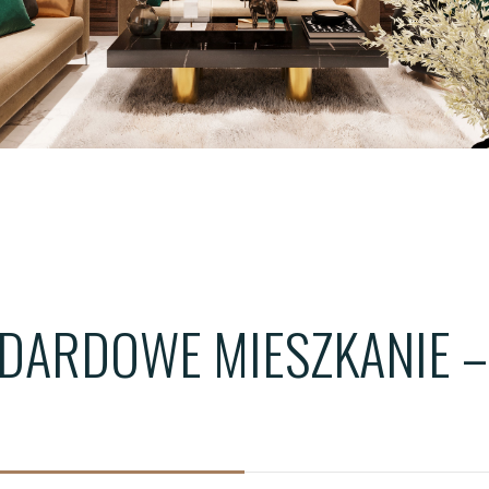
ŁÓDŹ - WIMA A APARTM
ŁÓDŹ - WIMA APARTMEN
WROCŁAW - QUORUM T
DARDOWE MIESZKANIE –