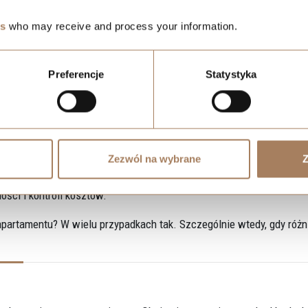
es
who may receive and process your information.
kań mają istotny wpływ na całkowitą opłacalność inwestycji i pow
Preferencje
Statystyka
kich. Wybór zależy od stylu życia, oczekiwań, priorytetów i planów
e potrzeby mają osoby kupujące pierwsze mieszkanie, a inne inwes
omość ma służyć na lata, czy być elementem strategii inwestycyjne
Zezwól na wybrane
Z
ja, standard i długofalowa wartość. Standardowe mieszkanie będzie
ości i kontroli kosztów.
partamentu? W wielu przypadkach tak. Szczególnie wtedy, gdy różn