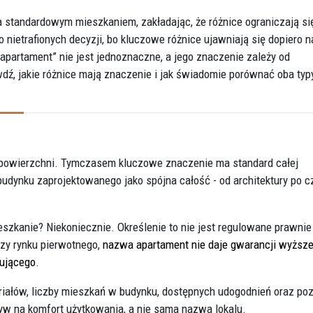
 standardowym mieszkaniem, zakładając, że różnice ograniczają si
 nietrafionych decyzji, bo kluczowe różnice ujawniają się dopiero n
apartament” nie jest jednoznaczne, a jego znaczenie zależy od
wdź, jakie różnice mają znaczenie i jak świadomie porównać oba typ
b powierzchni. Tymczasem kluczowe znaczenie ma standard całej
 budynku zaprojektowanego jako spójna całość - od architektury po c
zkanie? Niekoniecznie. Określenie to nie jest regulowane prawnie 
zy rynku pierwotnego,
nazwa apartament nie daje gwarancji wyższ
pującego
.
riałów, liczby mieszkań w budynku, dostępnych udogodnień oraz po
w na komfort użytkowania, a nie sama nazwa lokalu.