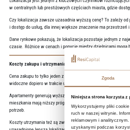
Lokalizacja jest jednym z kluczowych czynników różnicującyc
w centralnych lub prestiżowych częściach miasta, gdzie dostęp 
Czy lokalizacja zawsze uzasadnia wyższą cenę? To zależy od 
i dostęp do usług, dla innej większe znaczenie ma przestrzeń i
Dane rynkowe pokazują, że lokalizacja pozostaje jednym z n
czasie. Różnice w cenach i popycie między dzielnicami mogą 
Koszty zakupu i utrzymania – kluczowe różnice
Cena zakupu to tylko jeden z elementów całkowitego kosztu.
Zgoda
widoczne dopiero w trakcie użytkowania oraz przy analizie ko
Apartamenty generują wyższe koszty stałe, które wynikają z
Niniejsza strona korzysta z
mieszkania mają niższy próg wejścia, ale mogą wymagać wię
Wykorzystujemy pliki cookie 
potrzeb.
ruch w naszej witrynie. Inf
reklamowym i analitycznym. 
Koszty utrzymania też są zwykle większe w przypadku apartam
uzyskanymi podczas korzysta
uzasadnione lepszą lokalizacją, wyższą jakością i większą sta