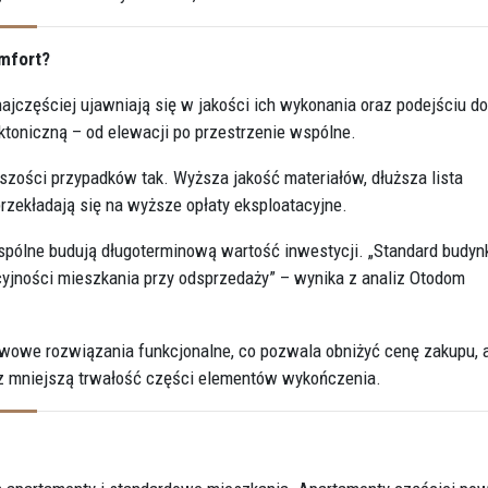
omfort?
częściej ujawniają się w jakości ich wykonania oraz podejściu do
ktoniczną – od elewacji po przestrzenie wspólne.
ości przypadków tak. Wyższa jakość materiałów, dłuższa lista
rzekładają się na wyższe opłaty eksploatacyjne.
spólne budują długoterminową wartość inwestycji. „Standard budynk
cyjności mieszkania przy odsprzedaży” – wynika z analiz Otodom
owe rozwiązania funkcjonalne, co pozwala obniżyć cenę zakupu, 
az mniejszą trwałość części elementów wykończenia.