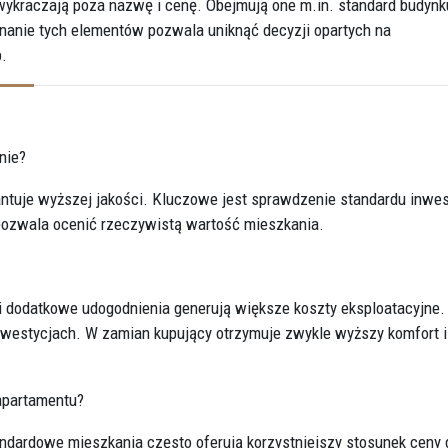
ykraczają poza nazwę i cenę. Obejmują one
m.in
. standard budynk
nanie tych elementów pozwala uniknąć decyzji opartych na
.
nie?
rantuje wyższej jakości. Kluczowe jest sprawdzenie standardu inwes
pozwala ocenić rzeczywistą wartość mieszkania.
i dodatkowe udogodnienia generują większe koszty eksploatacyjne.
nwestycjach. W zamian kupujący otrzymuje zwykle wyższy komfort i
apartamentu?
andardowe mieszkania często oferują korzystniejszy stosunek ceny 