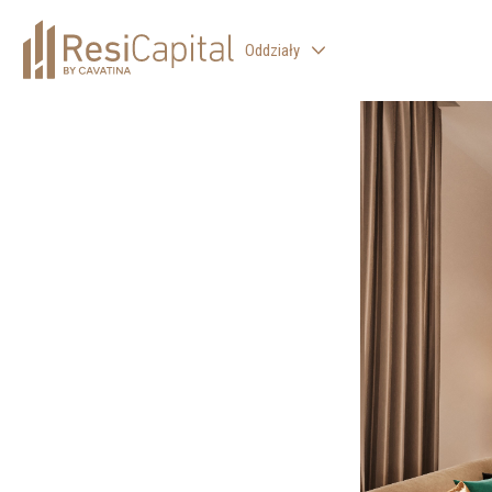
Oddziały
WARSZAWA
KATOWICE
KRAKÓW
ŁÓDŹ
WROCŁAW
BIELSKO-BIAŁA