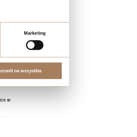
inny
Marketing
torzy
j.
ezwól na wszystkie
ice w