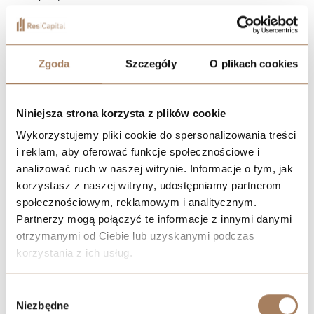
prawo do kontroli
– nabywca ma prawo zgłaszać uwagi
podczas odbioru lokalu i wymagać usunięcia usterek,
prawo do odstąpienia od umowy
– w sytuacjach
określonych ustawą, np. gdy deweloper nie dotrzyma
Zgoda
Szczegóły
O plikach cookies
terminu, nie przeniesie własności lub nie usunie wad
technicznych,
prawo do ochrony przez Deweloperski Fundusz
Niniejsza strona korzysta z plików cookie
Gwarancyjny
– w przypadku upadłości dewelopera lub
Wykorzystujemy pliki cookie do spersonalizowania treści
banku prowadzącego rachunek powierniczy.
i reklam, aby oferować funkcje społecznościowe i
analizować ruch w naszej witrynie. Informacje o tym, jak
Te uprawnienia mają charakter niezbywalny i nie mogą być
korzystasz z naszej witryny, udostępniamy partnerom
ograniczane zapisami umownymi, co stanowi istotne wzmocnienie
społecznościowym, reklamowym i analitycznym.
pozycji konsumenta w relacji z deweloperem.
Partnerzy mogą połączyć te informacje z innymi danymi
Odbiór techniczny lokalu i protokół odbioru
otrzymanymi od Ciebie lub uzyskanymi podczas
korzystania z ich usług.
Odbiór techniczny to kluczowy moment w procesie zakupu
nieruchomości – to wtedy nabywca sprawdza, czy lokal został
We work with
21 third parties
who may receive and
Wybór
wykonany zgodnie z umową i projektem. Odbywa się on
po
process your information.
Niezbędne
zgody