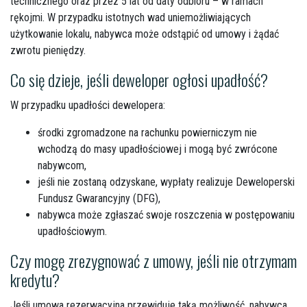
technicznego oraz przez 5 lat od daty odbioru – w ramach
rękojmi. W przypadku istotnych wad uniemożliwiających
użytkowanie lokalu, nabywca może odstąpić od umowy i żądać
zwrotu pieniędzy.
Co się dzieje, jeśli deweloper ogłosi upadłość?
W przypadku upadłości dewelopera:
środki zgromadzone na rachunku powierniczym nie
wchodzą do masy upadłościowej i mogą być zwrócone
nabywcom,
jeśli nie zostaną odzyskane, wypłaty realizuje Deweloperski
Fundusz Gwarancyjny (DFG),
nabywca może zgłaszać swoje roszczenia w postępowaniu
upadłościowym.
Czy mogę zrezygnować z umowy, jeśli nie otrzymam
kredytu?
Jeśli umowa rezerwacyjna przewiduje taką możliwość, nabywca