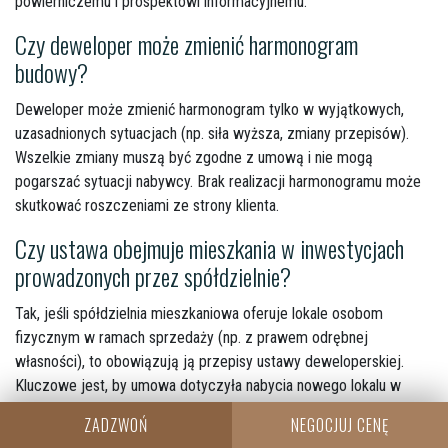
powierniczemu i prospektowi informacyjnemu.
Czy deweloper może zmienić harmonogram
budowy?
Deweloper może zmienić harmonogram tylko w wyjątkowych,
uzasadnionych sytuacjach (np. siła wyższa, zmiany przepisów).
Wszelkie zmiany muszą być zgodne z umową i nie mogą
pogarszać sytuacji nabywcy. Brak realizacji harmonogramu może
skutkować roszczeniami ze strony klienta.
Czy ustawa obejmuje mieszkania w inwestycjach
prowadzonych przez spółdzielnie?
Tak, jeśli spółdzielnia mieszkaniowa oferuje lokale osobom
fizycznym w ramach sprzedaży (np. z prawem odrębnej
własności), to obowiązują ją przepisy ustawy deweloperskiej.
Kluczowe jest, by umowa dotyczyła nabycia nowego lokalu w
ramach inwestycji realizowanej po 1 lipca 2022 roku.
ZADZWOŃ
NEGOCJUJ CENĘ