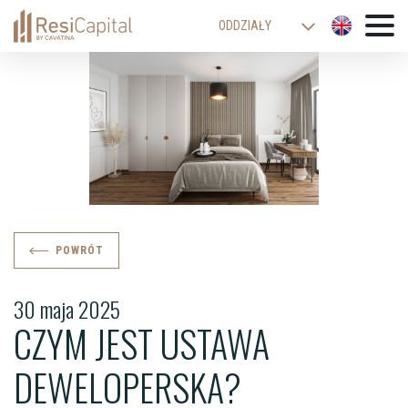
ODDZIAŁY
WARSZAWA
KATOWICE
KRAKÓW
ŁÓDŹ
WROCŁAW
BIELSKO-BIAŁA
POWRÓT
30 maja 2025
CZYM JEST USTAWA
DEWELOPERSKA?