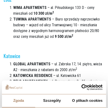
WIMA APARTMENTS
– al. Piłsudskiego 133 D - ceny
2
mieszkań od
10 300 zł/m
TUWIMA APARTMENTS
– Biuro sprzedaży naprzeciwko
budowy – wjazd od ulicy Tramwajowej 10 - mieszkania
dostępne z wygodnym harmonogramem płatności 20/80
2
oraz ceny mieszkań już od
9 500 zł/m
Katowice
GLOBAL APARTMENTS
– ul. Zabrska 17, 14. piętro, wieża
2
A2 - mieszkania z rabatami do 2000 zł/m
KATOWICKA RESIDENCE
– ul. Katowicka 61
BELG APARTAMENTY
- ul. Przemysłowa 3 - Mieszkania na
parterze z ogródkami, garaż gratis, harmonogram płatności
Zgoda
Szczegóły
O plikach cookies
Wrocław