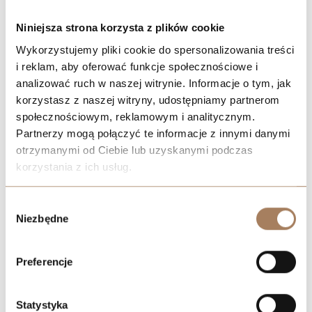
1.
QUORUM APARTMENTS
– Gen. Władysława Sikorskiego 13 C -
Niniejsza strona korzysta z plików cookie
2
wybrane mieszkania od
16 900 zł/m
,
Gotowe do odbioru, z
Wykorzystujemy pliki cookie do spersonalizowania treści
widokiem na Odrę.
i reklam, aby oferować funkcje społecznościowe i
analizować ruch w naszej witrynie. Informacje o tym, jak
korzystasz z naszej witryny, udostępniamy partnerom
społecznościowym, reklamowym i analitycznym.
Partnerzy mogą połączyć te informacje z innymi danymi
otrzymanymi od Ciebie lub uzyskanymi podczas
korzystania z ich usług.
We work with
21 third parties
who may receive and
Wybór
process your information.
Niezbędne
zgody
Preferencje
Statystyka