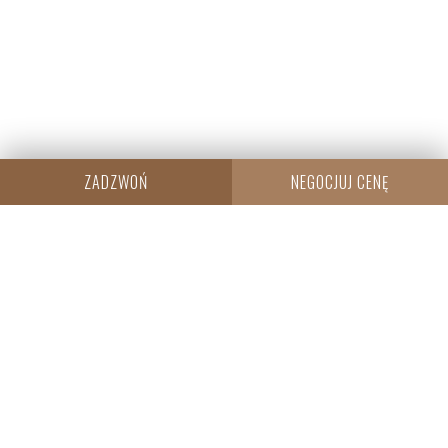
ZADZWOŃ
NEGOCJUJ CENĘ
CENTRALA
Resi Capital S.A.
Wielicka 20
30-552 Kraków
+48 530 573 612
REGON: 385960233
NIP: 6793198944