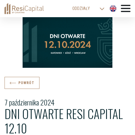
ODDZIAŁY
WARSZAWA
KATOWICE
KRAKÓW
ŁÓDŹ
WROCŁAW
BIELSKO-BIAŁA
POWRÓT
7 października 2024
DNI OTWARTE RESI CAPITAL
12.10