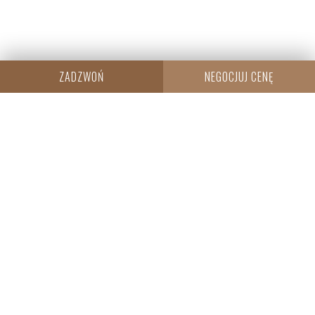
ZADZWOŃ
NEGOCJUJ CENĘ
CENTRALA
Resi Capital S.A.
Wielicka 20
30-552 Kraków
+48 530 573 612
REGON: 385960233
NIP: 6793198944
KRS: 0000838642