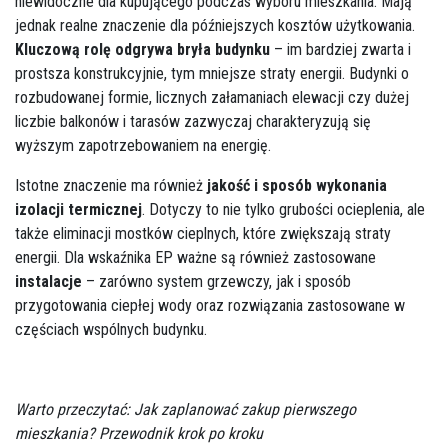
niewidoczne dla kupującego podczas wyboru mieszkania. Mają
jednak realne znaczenie dla późniejszych kosztów użytkowania.
Kluczową rolę odgrywa bryła budynku
– im bardziej zwarta i
prostsza konstrukcyjnie, tym mniejsze straty energii. Budynki o
rozbudowanej formie, licznych załamaniach elewacji czy dużej
liczbie balkonów i tarasów zazwyczaj charakteryzują się
wyższym zapotrzebowaniem na energię.
Istotne znaczenie ma również
jakość i sposób wykonania
izolacji termicznej
. Dotyczy to nie tylko grubości ocieplenia, ale
także eliminacji mostków cieplnych, które zwiększają straty
energii. Dla wskaźnika EP ważne są również zastosowane
instalacje
– zarówno system grzewczy, jak i sposób
przygotowania ciepłej wody oraz rozwiązania zastosowane w
częściach wspólnych budynku.
Warto przeczytać:
Jak zaplanować zakup pierwszego
mieszkania? Przewodnik krok po kroku