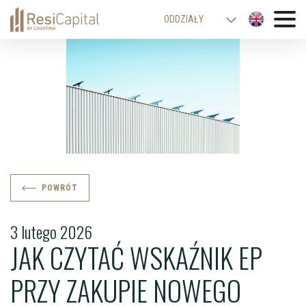
ODDZIAŁY
WARSZAWA
KATOWICE
KRAKÓW
ŁÓDŹ
WROCŁAW
BIELSKO-BIAŁA
POWRÓT
3 lutego 2026
JAK CZYTAĆ WSKAŹNIK EP
PRZY ZAKUPIE NOWEGO