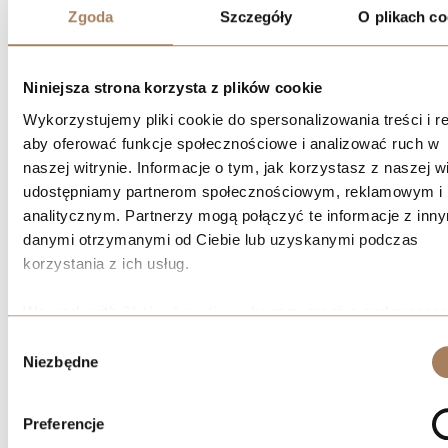
Decyzja o inwestycji w nieruchomość powinna wynikać z analizy
Zgoda
Szczegóły
O plikach co
własnych celów finansowych. W praktyce oznacza to spojrzenie
na inwestycję w kontekście całego portfela kapitałowego.
Niniejsza strona korzysta z plików cookie
Dobrym punktem wyjścia jest odpowiedź na kilka podstawowych
pytań:
Wykorzystujemy pliki cookie do spersonalizowania treści i r
aby oferować funkcje społecznościowe i analizować ruch w
·
Czy możesz utrzymać nieruchomość przez dłuższy okres
naszej witrynie. Informacje o tym, jak korzystasz z naszej wi
bez konieczności sprzedaży?
udostępniamy partnerom społecznościowym, reklamowym i
analitycznym. Partnerzy mogą połączyć te informacje z inn
·
Czy Twoja sytuacja finansowa pozwala pokrywać koszty w
danymi otrzymanymi od Ciebie lub uzyskanymi podczas
okresach braku najemcy?
korzystania z ich usług.
·
Czy inwestycja nie ograniczy nadmiernie Twojej płynności
finansowej?
We work with
21 third parties
who may receive and process
information.
Wybór
Warto także rozważyć
alternatywne formy lokowania kapitału
.
Niezbędne
zgody
W niektórych sytuacjach bardziej płynne instrumenty finansowe
mogą lepiej odpowiadać na potrzeby inwestora.
Preferencje
Dopasowanie inwestycji do struktury kapitału jest kluczowe. Jeśli