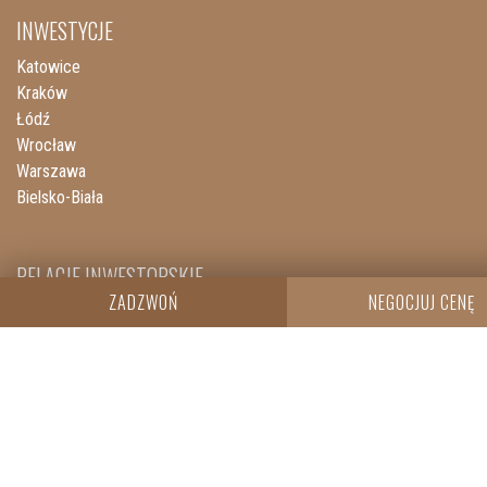
INWESTYCJE
Katowice
Kraków
Łódź
Wrocław
Warszawa
Bielsko-Biała
RELACJE INWESTORSKIE
ZADZWOŃ
NEGOCJUJ CENĘ
Raporty okresowe
Raporty bieżące EBI
Raporty bieżące ESPI
Pozostałe dokumenty
Obligacje