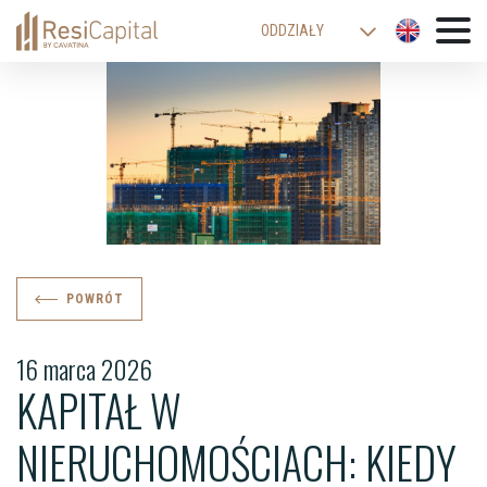
ODDZIAŁY
WARSZAWA
KATOWICE
KRAKÓW
ŁÓDŹ
WROCŁAW
BIELSKO-BIAŁA
POWRÓT
16 marca 2026
KAPITAŁ W
NIERUCHOMOŚCIACH: KIEDY