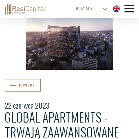
ODDZIAŁY
WARSZAWA
KATOWICE
KRAKÓW
ŁÓDŹ
WROCŁAW
BIELSKO-BIAŁA
POWRÓT
22 czerwca 2023
GLOBAL APARTMENTS -
TRWAJĄ ZAAWANSOWANE