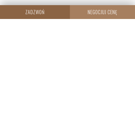
ZADZWOŃ
NEGOCJUJ CENĘ
CENTRALA
Resi Capital S.A.
Wielicka 20
30-552 Kraków
+48 530 573 612
REGON: 385960233
NIP: 6793198944
KRS: 0000838642
SPRZEDAŻ
WROCŁAW