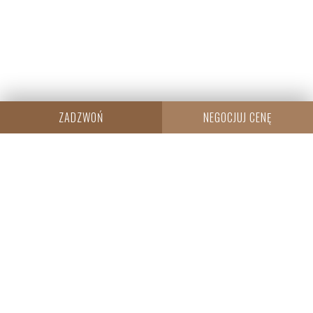
ZADZWOŃ
NEGOCJUJ CENĘ
CENTRALA
Resi Capital S.A.
Wielicka 20
30-552 Kraków
+48 530 573 612
REGON: 385960233
NIP: 6793198944