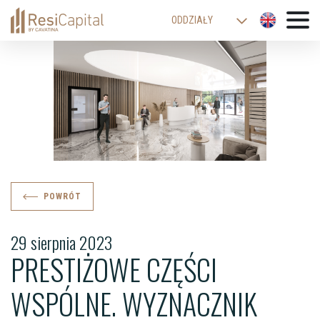
ODDZIAŁY
WARSZAWA
KATOWICE
KRAKÓW
ŁÓDŹ
WROCŁAW
BIELSKO-BIAŁA
POWRÓT
29 sierpnia 2023
PRESTIŻOWE CZĘŚCI
WSPÓLNE. WYZNACZNIK