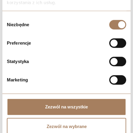
korzystania z ich usług.
We work with
21 third parties
who may receive and
Wybór
process your information.
Niezbędne
zgody
Preferencje
Statystyka
Marketing
Zezwól na wszystkie
Zezwól na wybrane