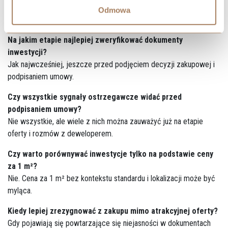
Nie. Niska cena często wiąże się z niższym standardem lub
Odmowa
dodatkowymi kosztami pojawiającymi się później.
Na jakim etapie najlepiej zweryfikować dokumenty
inwestycji?
Jak najwcześniej, jeszcze przed podjęciem decyzji zakupowej i
podpisaniem umowy.
Czy wszystkie sygnały ostrzegawcze widać przed
podpisaniem umowy?
Nie wszystkie, ale wiele z nich można zauważyć już na etapie
oferty i rozmów z deweloperem.
Czy warto porównywać inwestycje tylko na podstawie ceny
za 1 m²?
Nie. Cena za 1 m² bez kontekstu standardu i lokalizacji może być
myląca.
Kiedy lepiej zrezygnować z zakupu mimo atrakcyjnej oferty?
Gdy pojawiają się powtarzające się niejasności w dokumentach