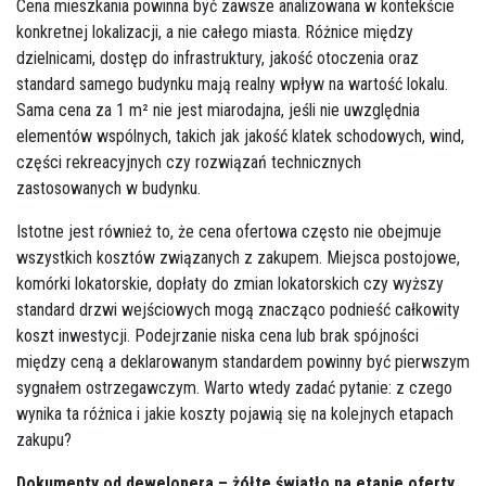
Cena mieszkania powinna być zawsze analizowana w kontekście
konkretnej lokalizacji, a nie całego miasta. Różnice między
dzielnicami, dostęp do infrastruktury, jakość otoczenia oraz
standard samego budynku mają realny wpływ na wartość lokalu.
Sama cena za 1 m² nie jest miarodajna, jeśli nie uwzględnia
elementów wspólnych, takich jak jakość klatek schodowych, wind,
części rekreacyjnych czy rozwiązań technicznych
zastosowanych w budynku.
Istotne jest również to, że cena ofertowa często nie obejmuje
wszystkich kosztów związanych z zakupem. Miejsca postojowe,
komórki lokatorskie, dopłaty do zmian lokatorskich czy wyższy
standard drzwi wejściowych mogą znacząco podnieść całkowity
koszt inwestycji. Podejrzanie niska cena lub brak spójności
między ceną a deklarowanym standardem powinny być pierwszym
sygnałem ostrzegawczym. Warto wtedy zadać pytanie: z czego
wynika ta różnica i jakie koszty pojawią się na kolejnych etapach
zakupu?
Dokumenty od dewelopera – żółte światło na etapie oferty