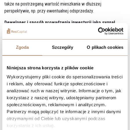
także na postrzeganą wartość mieszkania w dłuższej
perspektywie, np. przy ewentualnej odsprzedaży.
Deweloper i sposób prowadzenia inwestycji jako sygnał
jakości
Doświadczenie dewelopera i jego wcześniejsze realizacje są
Zgoda
Szczegóły
O plikach cookies
ważnym punktem odniesienia, ale nie powinny być jedynym
kryterium oceny. Równie istotne jest to, jak deweloper prowadzi
aktualną inwestycję i komunikuje się z klientami na etapie
Niniejsza strona korzysta z plików cookie
sprzedaży. Transparentność informacji, dostęp do dokumentów i
gotowość do udzielania konkretnych odpowiedzi świadczą o
Wykorzystujemy pliki cookie do spersonalizowania treści
jakości organizacyjnej całego procesu.
i reklam, aby oferować funkcje społecznościowe i
analizować ruch w naszej witrynie. Informacje o tym, jak
Sygnałem ostrzegawczym może być presja czasowa, np.
korzystasz z naszej witryny, udostępniamy partnerom
sugerowanie, że oferta jest dostępna „tylko dziś”, unikanie
społecznościowym, reklamowym i analitycznym.
odpowiedzi na pytania techniczne lub bagatelizowanie wątpliwości
Partnerzy mogą połączyć te informacje z innymi danymi
kupującego. Brak spójnych informacji lub rozbieżności między
otrzymanymi od Ciebie lub uzyskanymi podczas
deklaracjami ustnymi a dokumentami również powinny wzbudzić
korzystania z ich usług.
czujność.