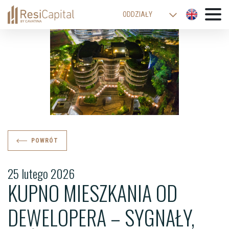
ODDZIAŁY
WARSZAWA
KATOWICE
KRAKÓW
ŁÓDŹ
WROCŁAW
BIELSKO-BIAŁA
POWRÓT
25 lutego 2026
KUPNO MIESZKANIA OD
DEWELOPERA – SYGNAŁY,