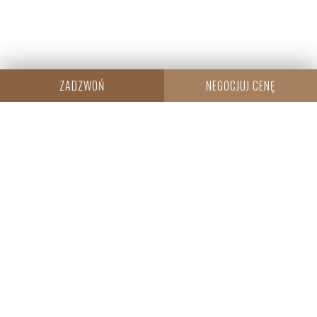
ZADZWOŃ
NEGOCJUJ CENĘ
CENTRALA
Resi Capital S.A.
Wielicka 20
30-552 Kraków
+48 530 573 612
REGON: 385960233
NIP: 6793198944
KRS: 0000838642