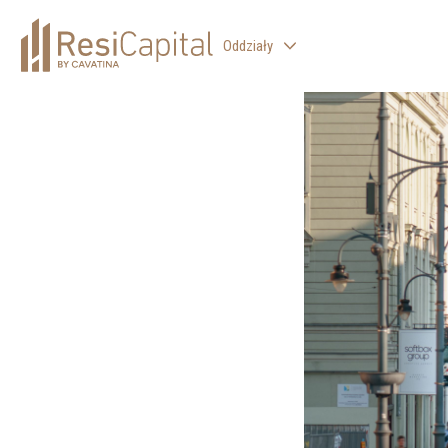
Oddziały
WARSZAWA
KATOWICE
KRAKÓW
ŁÓDŹ
WROCŁAW
BIELSKO-BIAŁA