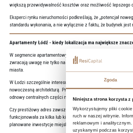
większą przewidywalność kosztów oraz możliwość lepszego 
Eksperci rynku nieruchomości podkreślają, że „potencjał nowego
standardu wykonania, a nie wyłącznie z faktu, że budynek jest
Apartamenty Łódź - kiedy lokalizacja ma największe znacz
W segmencie apartamentowym lokalizacja odgrywa jeszcze wi
zwracają uwagę nie tylko na adres, ale również na charakter ok
miasta.
Zgoda
W Łodzi szczególnie interesujące są projekty realizowane w o
nowoczesną architekturą. Przykładem takich inwestycji są
WI
odnowy centralnych części miasta. Sama oferta nowych inwest
Niniejsza strona korzysta z
Wykorzystujemy pliki cookie 
Czy prestiżowy adres zawsze oznacza najlepszą inwestycję? N
ruch w naszej witrynie. Inf
funkcjonowała za kilka lub kilkanaście lat. Warto analizować ni
reklamowym i analitycznym. 
planowane inwestycje miejskie.
uzyskanymi podczas korzysta