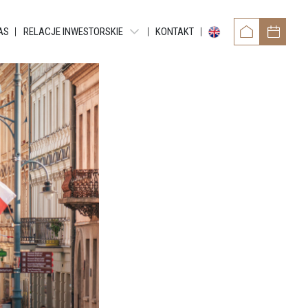
AS
RELACJE INWESTORSKIE
KONTAKT
OWER
RAPORTY OKRESOWE
TAMENTY REYTANA
RAPORTY BIEŻĄCE EBI
RAPORTY BIEŻĄCE ESPI
 RESIDENCE
POZOSTAŁE DOKUMENTY
ARTMENTS
OBLIGACJE
TMENTS
NTY GRUNDMANNA
ENTS
CE