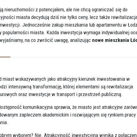
ją nieruchomości z potencjałem, ale nie chcą ograniczać się do
ności miasta decydują dziś nie tylko ceny, lecz także rewitalizacja
h inwestycji. Jednocześnie zakup mieszkania lub apartamentu w Łodz
czy popularności miasta. Każda inwestycja wymaga indywidualnej oc
e wyjaśniamy, na co zwrócić uwagę, analizując
nowe mieszkania Łó
ród miast wskazywanych jako atrakcyjny kierunek inwestowania w
dzi intensywną transformację, której elementami są rewitalizacja
rowych oraz inwestycje w transport i przestrzeń publiczną.
dostępność komunikacyjna sprawia, że miasto jest atrakcyjne zaró
udowanym zapleczem akademickim i rozwijającym się rynkiem pracy
nia.
dobrym wyborem? Nie. Atrakcyjność inwestycyjna wynika z połączen