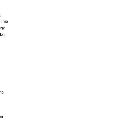
,
i nie
eny
dź
i
wno
ia