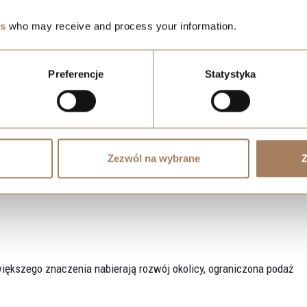
es
who may receive and process your information.
lić cel zakupu. Inaczej analizuje się lokal przeznaczony na wynaje
inwestycyjnym.
Preferencje
Statystyka
Zezwól na wybrane
Z
iększego znaczenia nabierają rozwój okolicy, ograniczona podaż