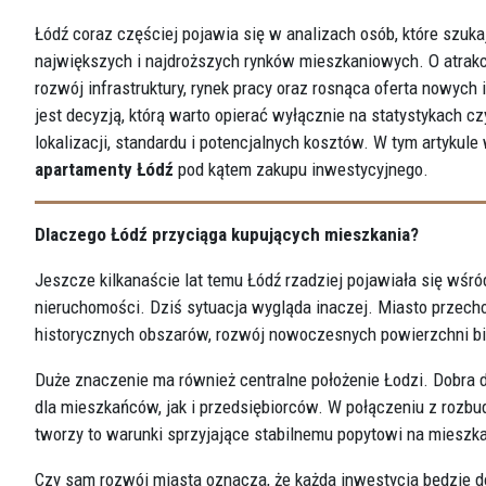
Łódź coraz częściej pojawia się w analizach osób, które szuka
największych i najdroższych rynków mieszkaniowych. O atrakcyj
rozwój infrastruktury, rynek pracy oraz rosnąca oferta nowyc
jest decyzją, którą warto opierać wyłącznie na statystykach 
lokalizacji, standardu i potencjalnych kosztów. W tym artykul
apartamenty Łódź
pod kątem zakupu inwestycyjnego.
Dlaczego Łódź przyciąga kupujących mieszkania?
Jeszcze kilkanaście lat temu Łódź rzadziej pojawiała się wś
nieruchomości. Dziś sytuacja wygląda inaczej. Miasto przecho
historycznych obszarów, rozwój nowoczesnych powierzchni biu
Duże znaczenie ma również centralne położenie Łodzi. Dobra 
dla mieszkańców, jak i przedsiębiorców. W połączeniu z rozb
tworzy to warunki sprzyjające stabilnemu popytowi na mieszka
Czy sam rozwój miasta oznacza, że każda inwestycja będzie 