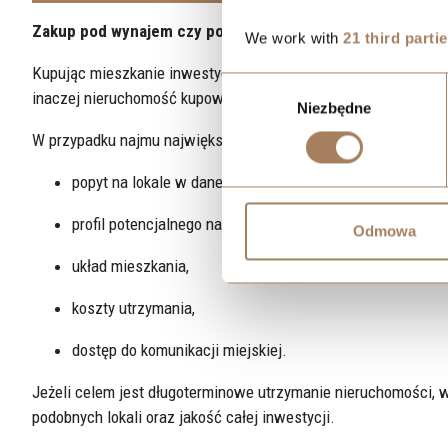
Zakup pod wynajem czy pod wzrost wartości?
We work with
21 third parti
Kupując mieszkanie inwestycyjnie, warto już na początku okreś
Wybór
inaczej nieruchomość kupowaną z myślą o długim horyzoncie 
Niezbędne
zgody
W przypadku najmu największe znaczenie mają:
popyt na lokale w danej okolicy,
profil potencjalnego najemcy,
Odmowa
układ mieszkania,
koszty utrzymania,
dostęp do komunikacji miejskiej.
Jeżeli celem jest długoterminowe utrzymanie nieruchomości, w
podobnych lokali oraz jakość całej inwestycji.