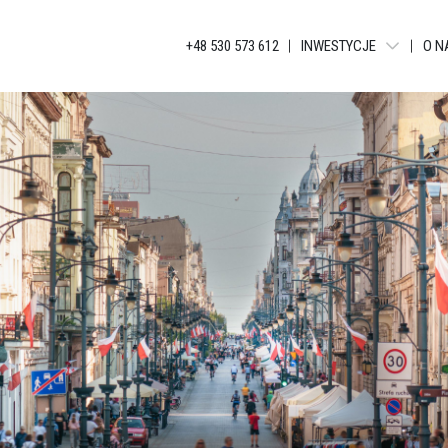
+48 530 573 612
INWESTYCJE
O N
WARSZAWA - LIBERTY T
BIELSKO-BIAŁA - APAR
KATOWICE - JANKEGO
KATOWICE - KATOWICKA
KATOWICE - GLOBAL AP
KATOWICE - BELG APAR
KATOWICE - APARTAME
ŁÓDŹ - TUWIMA APARTM
ŁÓDŹ - TUWIMA RESIDEN