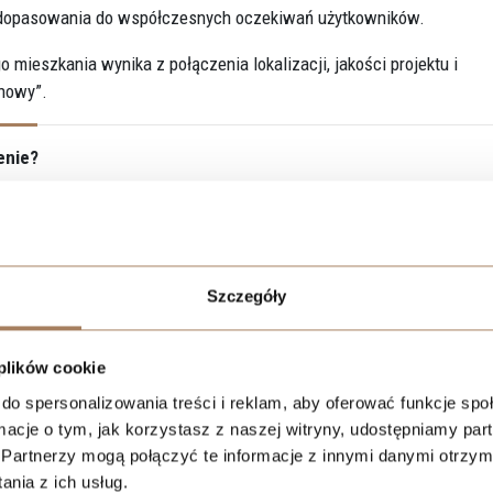
dopasowania do współczesnych oczekiwań użytkowników.
 mieszkania wynika z połączenia lokalizacji, jakości projektu i
 nowy”.
enie?
ększą rolę niż w przypadku standardowych mieszkań. Kupujący
olicy, jakość przestrzeni miejskiej i sposób wpisania inwestycji w 
Szczegóły
bszarach objętych rewitalizacją, gdzie historyczna zabudowa łączy 
MA Apartments
oraz
Tuwima Residence
, które wpisują się w proces
ycji dostępna jest na stronie
Resi Capital Łódź
.
 plików cookie
do spersonalizowania treści i reklam, aby oferować funkcje sp
iekoniecznie. Kluczowe znaczenie ma to, jak dana lokalizacja będ
ormacje o tym, jak korzystasz z naszej witryny, udostępniamy p
e tylko obecny wygląd okolicy, ale również kierunek jej rozwoju i
Partnerzy mogą połączyć te informacje z innymi danymi otrzym
nia z ich usług.