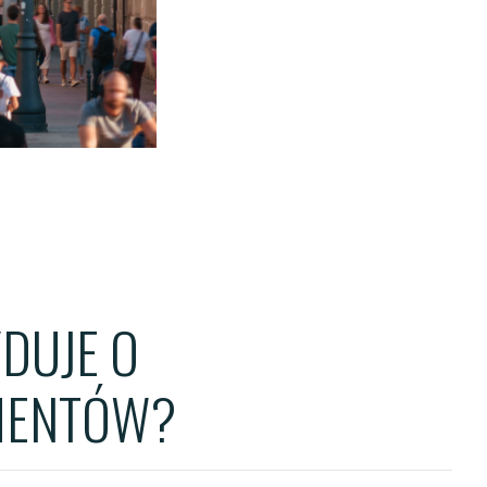
ENTS
TS
OWER
YDUJE O
AMENTÓW?