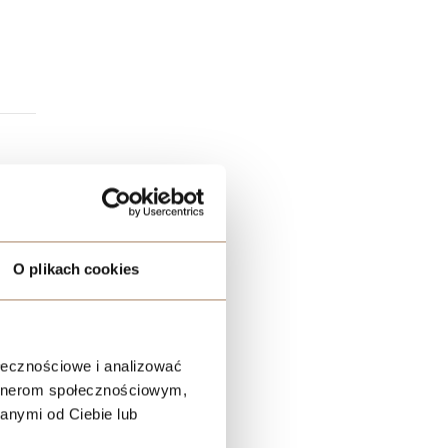
tkankę
O plikach cookies
się z
ołecznościowe i analizować
zie
artnerom społecznościowym,
anymi od Ciebie lub