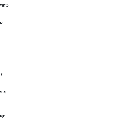
warto
cz
ry
zna,
uje