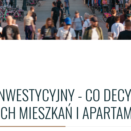
ŁÓDŹ - WIMA A APARTM
ŁÓDŹ - WIMA APARTMEN
WROCŁAW - QUORUM T
INWESTYCYJNY - CO DEC
CH MIESZKAŃ I APART