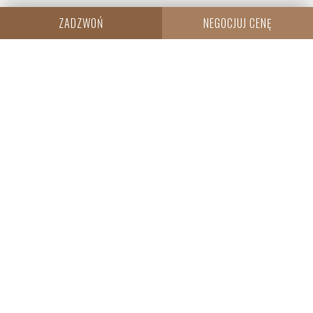
ZADZWOŃ
NEGOCJUJ CENĘ
CENTRALA
Resi Capital S.A.
Wielicka 20
30-552 Kraków
+48 530 573 612
REGON: 385960233
NIP: 6793198944
KRS: 0000838642
SPRZEDAŻ
WROCŁAW