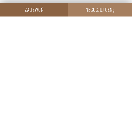
ZADZWOŃ
NEGOCJUJ CENĘ
CENTRALA
Resi Capital S.A.
Wielicka 20
30-552 Kraków
+48 530 573 612
REGON: 385960233
NIP: 6793198944
KRS: 0000838642
SPRZEDAŻ
WROCŁAW