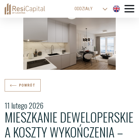
ODDZIAŁY
WARSZAWA
KATOWICE
KRAKÓW
ŁÓDŹ
WROCŁAW
BIELSKO-BIAŁA
POWRÓT
11 lutego 2026
MIESZKANIE DEWELOPERSKIE
A KOSZTY WYKOŃCZENIA –