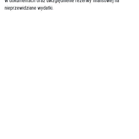
w dokumentach oraz uwzględnienie rezerwy finansowej na
nieprzewidziane wydatki.