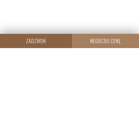
ZADZWOŃ
NEGOCJUJ CENĘ
CENTRALA
Resi Capital S.A.
Wielicka 20
30-552 Kraków
+48 530 573 612
REGON: 385960233
NIP: 6793198944
KRS: 0000838642