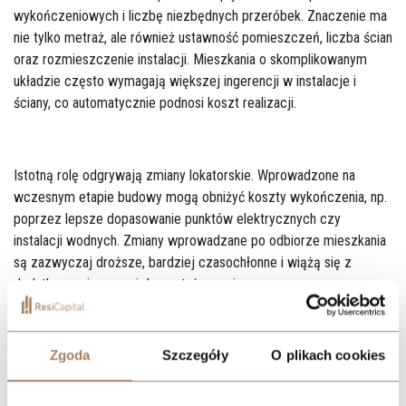
wykończeniowych i liczbę niezbędnych przeróbek. Znaczenie ma
nie tylko metraż, ale również ustawność pomieszczeń, liczba ścian
oraz rozmieszczenie instalacji. Mieszkania o skomplikowanym
układzie często wymagają większej ingerencji w instalacje i
ściany, co automatycznie podnosi koszt realizacji.
Istotną rolę odgrywają zmiany lokatorskie. Wprowadzone na
wczesnym etapie budowy mogą obniżyć koszty wykończenia, np.
poprzez lepsze dopasowanie punktów elektrycznych czy
instalacji wodnych. Zmiany wprowadzane po odbiorze mieszkania
są zazwyczaj droższe, bardziej czasochłonne i wiążą się z
dodatkowymi pracami demontażowymi.
Zgoda
Szczegóły
O plikach cookies
Funkcjonalność projektu przekłada się na ostateczny budżet
wykończenia. Mieszkanie pozornie tańsze, ale wymagające wielu
przeróbek, może okazać się droższe w realizacji niż lokal o