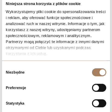
Niniejsza strona korzysta z plików cookie
wyższym standardzie wyjściowym.
Wykorzystujemy pliki cookie do spersonalizowania treści
Jak oszacować realny budżet
i reklam, aby oferować funkcje społecznościowe i
analizować ruch w naszej witrynie. Informacje o tym, jak
wykończenia przed zakupem
korzystasz z naszej witryny, udostępniamy partnerom
społecznościowym, reklamowym i analitycznym.
mieszkania?
Partnerzy mogą połączyć te informacje z innymi danymi
otrzymanymi od Ciebie lub uzyskanymi podczas
korzystania z ich usług.
Planowanie kosztów wykończenia powinno rozpocząć się
jeszcze przed podpisaniem umowy z deweloperem. Na etapie
We work with
21 third parties
who may receive and
wyboru mieszkania warto dokładnie przeanalizować standard
Wybór
process your information.
Niezbędne
deweloperski, układ lokalu oraz zakres możliwych zmian
zgody
lokatorskich. Pozwala to oszacować, ile faktycznie będzie
kosztowało doprowadzenie mieszkania do stanu użytkowego.
Preferencje
Statystyka
Częstym błędem jest porównywanie ofert wyłącznie na
podstawie ceny zakupu. Tańsze mieszkanie może wymagać