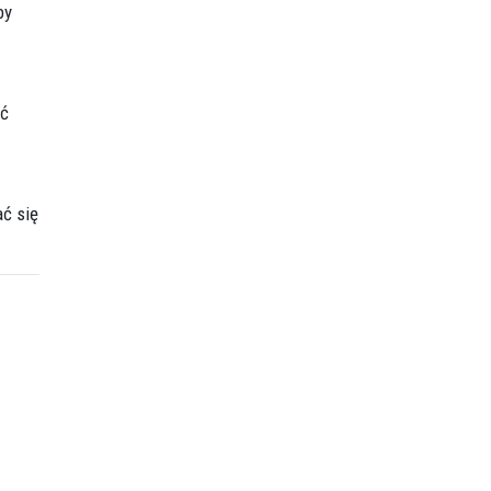
by
ść
ać się