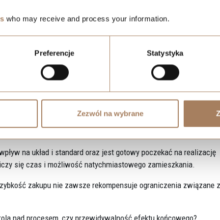
wnić się dopiero po kilku latach. Dotyczy to
m.in
. instalacji, jako
es
who may receive and process your information.
dzin? Nie. Wiele problemów technicznych nie jest możliwych do
Preferencje
Statystyka
ne - sprawdzenie dokumentów, stanu technicznego oraz jakości
Zezwól na wybrane
Z
dualnych potrzeb, czasu i gotowości do ponoszenia ryzyka.
wpływ na układ i standard oraz jest gotowy poczekać na realizację
liczy się czas i możliwość natychmiastowego zamieszkania.
zybkość zakupu nie zawsze rekompensuje ograniczenia związane 
ntrola nad procesem, czy przewidywalność efektu końcowego?