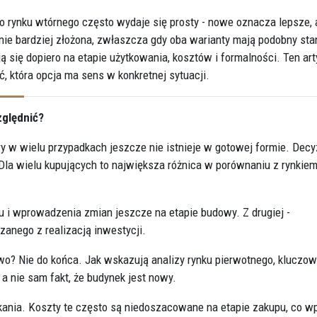
 rynku wtórnego często wydaje się prosty - nowe oznacza lepsze, 
ie bardziej złożona, zwłaszcza gdy oba warianty mają podobny sta
ą się dopiero na etapie użytkowania, kosztów i formalności. Ten art
ić, która opcja ma sens w konkretnej sytuacji.
zględnić?
y w wielu przypadkach jeszcze nie istnieje w gotowej formie. Decy
 Dla wielu kupujących to największa różnica w porównaniu z rynkie
u i wprowadzenia zmian jeszcze na etapie budowy. Z drugiej -
anego z realizacją inwestycji.
? Nie do końca. Jak wskazują analizy rynku pierwotnego, kluczo
 nie sam fakt, że budynek jest nowy.
nia. Koszty te często są niedoszacowane na etapie zakupu, co w