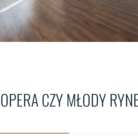
ŁÓDŹ - WIMA A APARTM
ŁÓDŹ - WIMA APARTMEN
WROCŁAW - QUORUM T
LOPERA CZY MŁODY RYNE