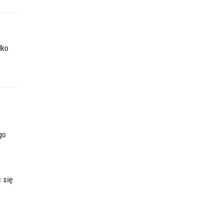
lko
go
 się