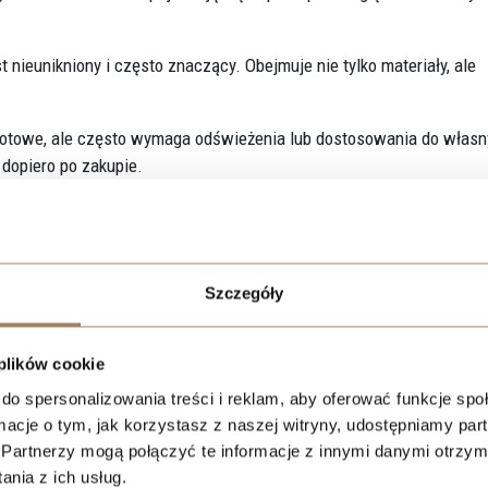
nieunikniony i często znaczący. Obejmuje nie tylko materiały, ale
gotowe, ale często wymaga odświeżenia lub dostosowania do włas
 dopiero po zakupie.
itym rozliczeniu? Nie. W wielu przypadkach suma kosztów zakupu 
nia.
ieruchomości powinien obejmować nie tylko cenę, ale także wydatki
Szczegóły
 plików cookie
do spersonalizowania treści i reklam, aby oferować funkcje sp
ch oba rozwiązania. W nowym budynku instalacje i elementy
ormacje o tym, jak korzystasz z naszej witryny, udostępniamy p
ierwszych latach użytkowania.
Partnerzy mogą połączyć te informacje z innymi danymi otrzym
nia z ich usług.