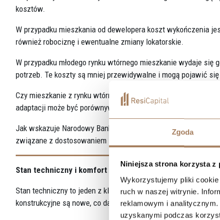
kosztów.
W przypadku mieszkania od dewelopera koszt wykończenia jest 
również robociznę i ewentualne zmiany lokatorskie.
W przypadku młodego rynku wtórnego mieszkanie wydaje się 
potrzeb. Te koszty są mniej przewidywalne i mogą pojawić się
Czy mieszkanie z rynku wtórnego zawsze jest tańsze w całkow
adaptacji może być porównywalna z kosztem nowego mieszka
Jak wskazuje Narodowy Bank Polski, całkowity koszt zakupu n
Zgoda
związane z dostosowaniem lokalu do użytkowania.
Niniejsza strona korzysta z
Stan techniczny i komfort użytkowania mieszkania
Wykorzystujemy pliki cookie 
Stan techniczny to jeden z kluczowych elementów różnicujący
ruch w naszej witrynie. Inf
konstrukcyjne są nowe, co daje większą przewidywalność w p
reklamowym i analitycznym. 
uzyskanymi podczas korzysta