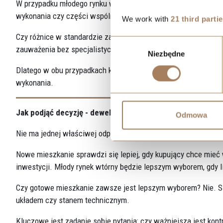
W przypadku młodego rynku wtórnego część problemów może uja
wykonania czy części wspólnych.
We work with
21 third parti
Czy różnice w standardzie zawsze są widoczne na etapie oglę
Wybór
zauważenia bez specjalistycznej wiedzy lub dokładnej analizy.
Niezbędne
zgody
Dlatego w obu przypadkach kluczowe jest podejście analitycz
wykonania.
Jak podjąć decyzję - deweloper czy młody rynek wtórny?
Odmowa
Nie ma jednej właściwej odpowiedzi. Decyzja zależy od indywi
Nowe mieszkanie sprawdzi się lepiej, gdy kupujący chce mieć 
inwestycji. Młody rynek wtórny będzie lepszym wyborem, gdy 
Czy gotowe mieszkanie zawsze jest lepszym wyborem? Nie. S
układem czy stanem technicznym.
Kluczowe jest zadanie sobie pytania: czy ważniejsza jest ko