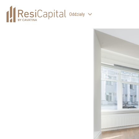
Oddziały
WARSZAWA
KATOWICE
KRAKÓW
ŁÓDŹ
WROCŁAW
BIELSKO-BIAŁA