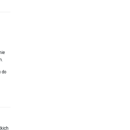
nie
h.
u do
tkich