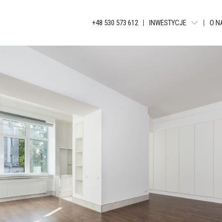
+48 530 573 612
INWESTYCJE
O N
WARSZAWA - LIBERTY T
BIELSKO-BIAŁA - APAR
KATOWICE - JANKEGO
KATOWICE - KATOWICKA
KATOWICE - GLOBAL AP
KATOWICE - BELG APAR
KATOWICE - APARTAME
ŁÓDŹ - TUWIMA APARTM
ŁÓDŹ - TUWIMA RESIDEN