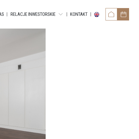
AS
RELACJE INWESTORSKIE
KONTAKT
OWER
RAPORTY OKRESOWE
TAMENTY REYTANA
RAPORTY BIEŻĄCE EBI
RAPORTY BIEŻĄCE ESPI
 RESIDENCE
POZOSTAŁE DOKUMENTY
ARTMENTS
OBLIGACJE
TMENTS
NTY GRUNDMANNA
ENTS
CE