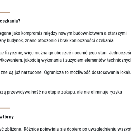
ieszkania?
ostrzegane jako kompromis między nowym budownictwem a starszymi
ny budynek, znane otoczenie i brak konieczności czekania.
je fizycznie, więc można go obejrzeć i ocenić jego stan. Jednocześ
żytkowaniem, jakością wykonania i zużyciem elementów technicznyc
niczne są już narzucone. Ogranicza to możliwość dostosowania lokal
szą przewidywalność na etapie zakupu, ale nie eliminuje ryzyka
 wtórny
 zbliżone. Różnice pojawiają się dopiero po uwzględnieniu wszys