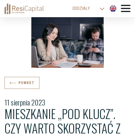
ODDZIAŁY
WARSZAWA
KATOWICE
KRAKÓW
ŁÓDŹ
WROCŁAW
BIELSKO-BIAŁA
POWRÓT
11 sierpnia 2023
MIESZKANIE „POD KLUCZ”.
CZY WARTO SKORZYSTAĆ Z