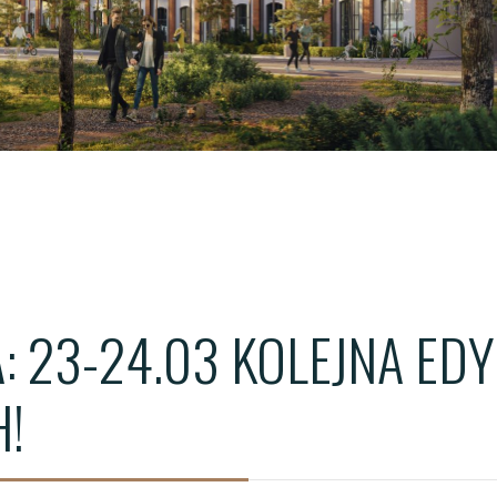
ŁÓDŹ - WIMA A APARTM
ŁÓDŹ - WIMA APARTMEN
WROCŁAW - QUORUM T
: 23-24.03 KOLEJNA ED
H!