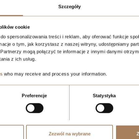
Szczegóły
- lub 4-pokojowego w inwestycji Belg
,
komórka lokatorska grati
 plików cookie
do spersonalizowania treści i reklam, aby oferować funkcje sp
ormacje o tym, jak korzystasz z naszej witryny, udostępniamy p
Partnerzy mogą połączyć te informacje z innymi danymi otrzym
nia z ich usług.
es
who may receive and process your information.
. Promocje nie łączą się.
Preferencje
Statystyka
Zezwól na wybrane
Z