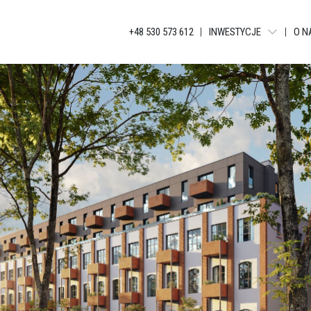
+48 530 573 612
INWESTYCJE
O N
WARSZAWA - LIBERTY T
BIELSKO-BIAŁA - APAR
KATOWICE - JANKEGO
KATOWICE - KATOWICKA
KATOWICE - GLOBAL AP
KATOWICE - BELG APAR
KATOWICE - APARTAME
ŁÓDŹ - TUWIMA APARTM
ŁÓDŹ - TUWIMA RESIDEN