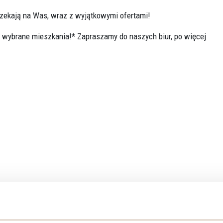
zekają na Was, wraz z wyjątkowymi ofertami!
 wybrane mieszkania!* Zapraszamy do naszych biur, po więcej
alną: czekają na Was
rabaty nawet do 500 zł/m2
w spektakularnej