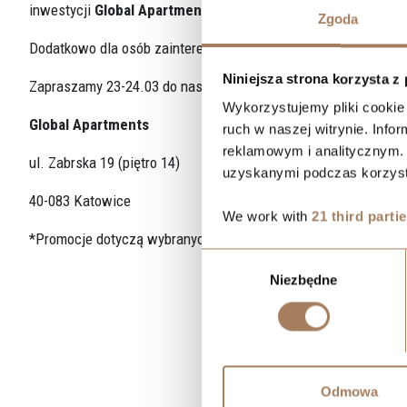
inwestycji
Global Apartments!*
Zgoda
Dodatkowo dla osób zainteresowanych zakupem mieszkania
3
Niniejsza strona korzysta z
Zapraszamy 23-24.03 do naszego biura:
Wykorzystujemy pliki cookie 
Global Apartments
ruch w naszej witrynie. Inf
reklamowym i analitycznym. 
ul. Zabrska 19 (piętro 14)
uzyskanymi podczas korzysta
40-083 Katowice
We work with
21 third parti
*Promocje dotyczą wybranych mieszkań i komórek lokatorskich
Wybór
Niezbędne
zgody
Odmowa