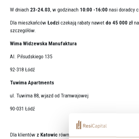
W dniach
23-24.03
, w godzinach
10:00 -16:00
nasi doradcy c
Dla mieszkańców
Łodzi
czekają rabaty nawet
do 45 000 zł
na
szczegółów.
Wima Widzewska Manufaktura
Al. Piłsudskiego 135
92-318 Łódź
Tuwima Apartments
ul. Tuwima 88, wjazd od Tramwajowej
90-031 Łódź
Dla klientów
z Katowic
również przygotowaliśmy ofertę specj