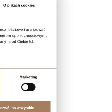
O plikach cookies
s!
*
ołecznościowe i analizować
artnerom społecznościowym,
anymi od Ciebie lub
Marketing
ezwól na wszystkie