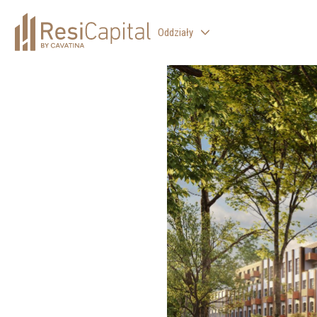
Oddziały
WARSZAWA
KATOWICE
KRAKÓW
ŁÓDŹ
WROCŁAW
BIELSKO-BIAŁA