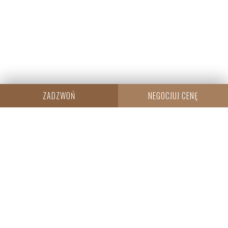
ZADZWOŃ
NEGOCJUJ CENĘ
CENTRALA
Resi Capital S.A.
Wielicka 20
30-552 Kraków
+48 530 573 612
REGON: 385960233