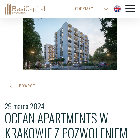
ODDZIAŁY
WARSZAWA
KATOWICE
KRAKÓW
ŁÓDŹ
WROCŁAW
BIELSKO-BIAŁA
POWRÓT
29 marca 2024
OCEAN APARTMENTS W
KRAKOWIE Z POZWOLENIEM