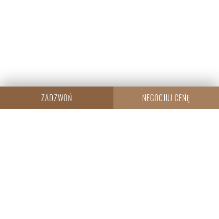
ZADZWOŃ
NEGOCJUJ CENĘ
CENTRALA
Resi Capital S.A.
Wielicka 20
30-552 Kraków
+48 530 573 612
REGON: 385960233