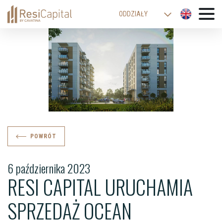
ODDZIAŁY
WARSZAWA
KATOWICE
KRAKÓW
ŁÓDŹ
WROCŁAW
BIELSKO-BIAŁA
POWRÓT
6 października 2023
RESI CAPITAL URUCHAMIA
SPRZEDAŻ OCEAN