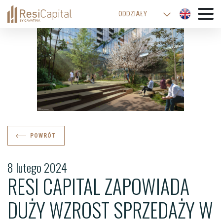
ODDZIAŁY
WARSZAWA
KATOWICE
KRAKÓW
ŁÓDŹ
WROCŁAW
BIELSKO-BIAŁA
POWRÓT
8 lutego 2024
RESI CAPITAL ZAPOWIADA
DUŻY WZROST SPRZEDAŻY W