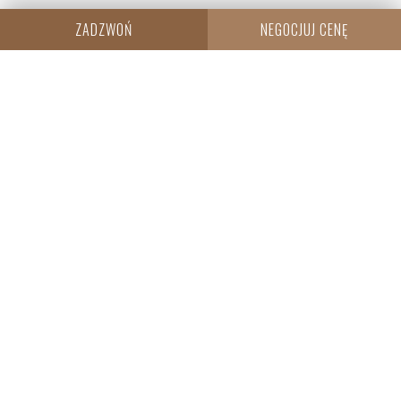
ZADZWOŃ
NEGOCJUJ CENĘ
CENTRALA
Resi Capital S.A.
Wielicka 20
30-552 Kraków
+48 530 573 612
REGON: 385960233
NIP: 6793198944
KRS: 0000838642
SPRZEDAŻ
WROCŁAW