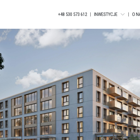
+48 530 573 612
INWESTYCJE
O N
WARSZAWA - LIBERTY T
BIELSKO-BIAŁA - APAR
KATOWICE - JANKEGO
KATOWICE - KATOWICKA
KATOWICE - GLOBAL AP
KATOWICE - BELG APAR
KATOWICE - APARTAME
ŁÓDŹ - TUWIMA APARTM
ŁÓDŹ - TUWIMA RESIDEN