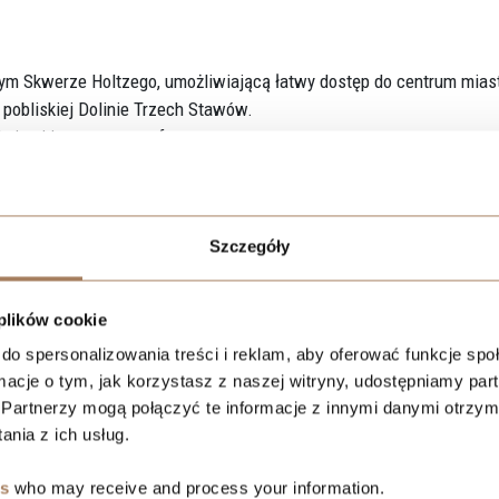
mym Skwerze Holtzego, umożliwiającą łatwy dostęp do centrum mias
 pobliskiej Dolinie Trzech Stawów.
ojną i intymną atmosferę.
tandardzie.
 troską o najmniejsze detale architektoniczne i funkcjonalne.
ie jest Cavatina Holding.
Szczegóły
inwestycje/belg
 plików cookie
do spersonalizowania treści i reklam, aby oferować funkcje sp
ormacje o tym, jak korzystasz z naszej witryny, udostępniamy p
Partnerzy mogą połączyć te informacje z innymi danymi otrzym
nia z ich usług.
es
who may receive and process your information.