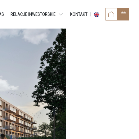
AS
RELACJE INWESTORSKIE
KONTAKT
OWER
RAPORTY OKRESOWE
TAMENTY REYTANA
RAPORTY BIEŻĄCE EBI
RAPORTY BIEŻĄCE ESPI
 RESIDENCE
POZOSTAŁE DOKUMENTY
ARTMENTS
OBLIGACJE
TMENTS
NTY GRUNDMANNA
ENTS
CE