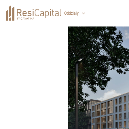
Oddziały
WARSZAWA
KATOWICE
KRAKÓW
ŁÓDŹ
WROCŁAW
BIELSKO-BIAŁA