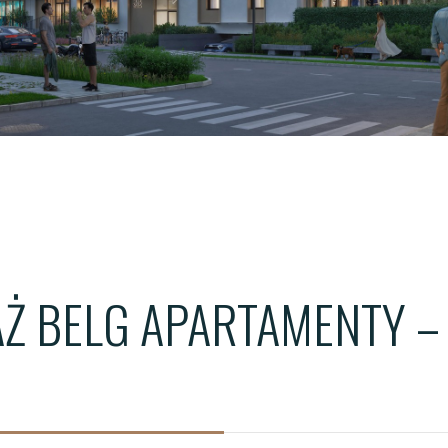
ŁÓDŹ - WIMA A APARTM
ŁÓDŹ - WIMA APARTMEN
WROCŁAW - QUORUM T
Ż BELG APARTAMENTY – 