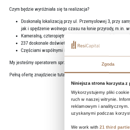
Czym będzie wyróżniała się ta realizacja?
Doskonałą lokalizacją przy ul. Przemysłowej 3, przy sa
jak i spędzenie wolnego czasu na łonie przyrody, m.in. w
Kameralną, czteropiętrową zabudową zapewniającą spok
237 doskonale doświetlonymi mieszkaniami o wysokim s
Częściami wspólnymi i terenami zieleni zaaranżowanymi z
My jesteśmy operatorem sprzedaży, a inwestorem w tym projekc
Zgoda
Pełną ofertę znajdziecie tutaj:
https://resicapital.pl/katowice/
Niniejsza strona korzysta z
Wykorzystujemy pliki cookie 
ruch w naszej witrynie. Inf
reklamowym i analitycznym. 
uzyskanymi podczas korzysta
We work with
21 third parti