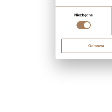
Wybór
Niezbędne
zgody
Odmowa