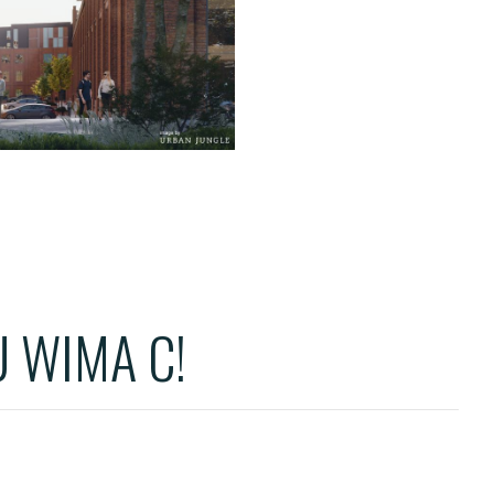
ENTS
TS
OWER
 WIMA C!