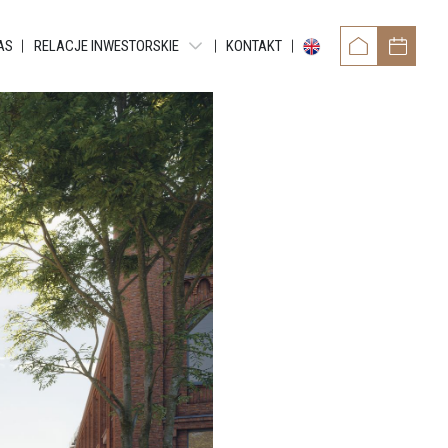
AS
RELACJE INWESTORSKIE
KONTAKT
OWER
RAPORTY OKRESOWE
TAMENTY REYTANA
RAPORTY BIEŻĄCE EBI
RAPORTY BIEŻĄCE ESPI
 RESIDENCE
POZOSTAŁE DOKUMENTY
ARTMENTS
OBLIGACJE
TMENTS
NTY GRUNDMANNA
ENTS
CE