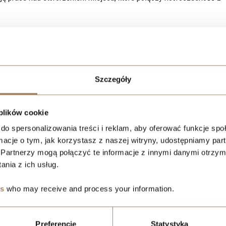
udynku B, gdzie trwają prace murarskie i zbrojeniowe. Przywracan
estycje/wima
Szczegóły
 plików cookie
do spersonalizowania treści i reklam, aby oferować funkcje sp
ormacje o tym, jak korzystasz z naszej witryny, udostępniamy p
Partnerzy mogą połączyć te informacje z innymi danymi otrzym
nia z ich usług.
es
who may receive and process your information.
Preferencje
Statystyka