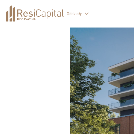
Oddziały
WARSZAWA
KATOWICE
KRAKÓW
ŁÓDŹ
WROCŁAW
BIELSKO-BIAŁA