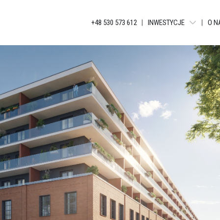
+48 530 573 612
INWESTYCJE
O N
WARSZAWA - LIBERTY T
BIELSKO-BIAŁA - APAR
KATOWICE - JANKEGO
KATOWICE - KATOWICKA
KATOWICE - GLOBAL AP
KATOWICE - BELG APAR
KATOWICE - APARTAME
ŁÓDŹ - TUWIMA APARTM
ŁÓDŹ - TUWIMA RESIDEN