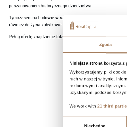
poszanowaniem historycznego dziedzictwa.
Tymczasem na budowie w szybkim tempie postępują prace na b
również do życia zabytkowe elementy elewacji.
Pełną ofertę znajdziecie tutaj:
https://resicapital.pl/lodz/inw
Zgoda
Niniejsza strona korzysta z
Wykorzystujemy pliki cookie 
ruch w naszej witrynie. Inf
reklamowym i analitycznym. 
uzyskanymi podczas korzysta
We work with
21 third parti
Wybór
Niezbędne
zgody