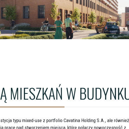
ŁÓDŹ - WIMA A APARTM
ŁÓDŹ - WIMA APARTMEN
WROCŁAW - QUORUM T
Ą MIESZKAŃ W BUDYNKU
stycja typu
m
ixed-use z portfolio Cavatina Holding S.A., ale również
ają prace nad stworzeniem miejsca, które połączy nowoczesność z