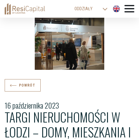
ODDZIAŁY
WARSZAWA
KATOWICE
KRAKÓW
ŁÓDŹ
WROCŁAW
BIELSKO-BIAŁA
POWRÓT
16 października 2023
TARGI NIERUCHOMOŚCI W
ŁODZI – DOMY, MIESZKANIA I