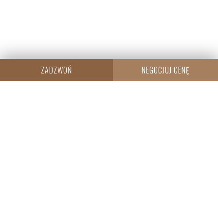
ZADZWOŃ
NEGOCJUJ CENĘ
CENTRALA
Resi Capital S.A.
Wielicka 20
30-552 Kraków
+48 530 573 612
REGON: 385960233
NIP: 6793198944
KRS: 0000838642