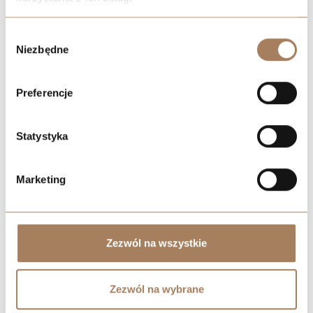
We work with
21 third parties
who may receive and
Wybór
process your information.
Niezbędne
zgody
Preferencje
Statystyka
Marketing
Zezwól na wszystkie
Zezwól na wybrane