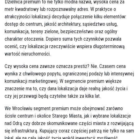
Dzielnica premium to nie tylko modna nazwa, wysoka cena za
metr kwadratowy lub rozpoznawalny adres. W praktyce o
atrakcyjności lokalizacji decyduje połączenie kilku elementów:
dostęp do centrum, jakość architektury, sąsiedztwo usług,
komunikacja, tereny zielone, bezpieczeństwo oraz ogólny
charakter otoczenia. Dopiero suma tych czynników pozwala
ocenić, czy lokalizacja rzeczywiście wspiera długoterminową
wartość nieruchomości.
Czy wysoka cena zawsze oznacza prestiż? Nie. Czasem cena
wynika z chwilowego popytu, ograniczonej podaży lub intensywnej
komunikacji marketingowej. W segmencie premium większe
znaczenie ma to, czy dana lokalizacja daje realną jakość życia i
czy jej przewagi będą czytelne także za kilka lat.
We Wrocławiu segment premium może obejmować zarówno
ścisłe centrum i okolice Starego Miasta, jak i wybrane lokalizacje
nad Odrą czy dobrze skomunikowane części miasta z rozwijającą
się infrastrukturą. Kupujący coraz częściej patrzą nie tylko na sam
lokal, ale na całą jakość życia wokół inwestycji: możliwość