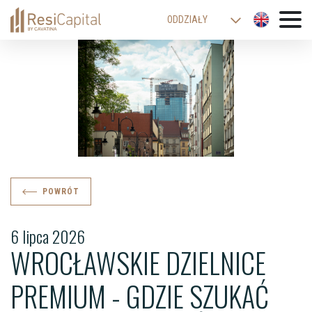
ODDZIAŁY
WARSZAWA
KATOWICE
KRAKÓW
ŁÓDŹ
WROCŁAW
BIELSKO-BIAŁA
POWRÓT
6 lipca 2026
WROCŁAWSKIE DZIELNICE
PREMIUM - GDZIE SZUKAĆ