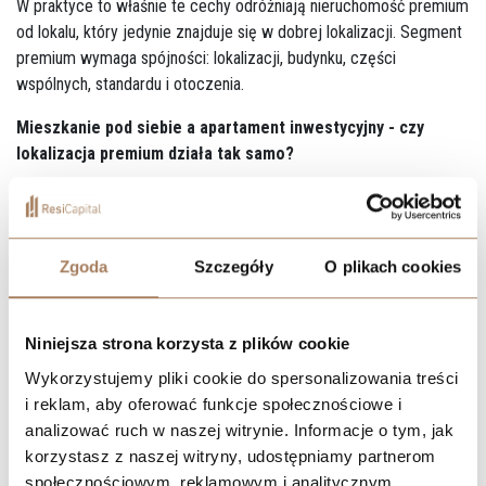
W praktyce to właśnie te cechy odróżniają nieruchomość premium
od lokalu, który jedynie znajduje się w dobrej lokalizacji. Segment
premium wymaga spójności: lokalizacji, budynku, części
wspólnych, standardu i otoczenia.
Mieszkanie pod siebie a apartament inwestycyjny - czy
lokalizacja premium działa tak samo?
Lokalizacja premium ma znaczenie zarówno przy zakupie pod
własne potrzeby, jak i przy zakupie inwestycyjnym, ale nie działa
dokładnie tak samo. Przy zakupie pod siebie większe znaczenie
Zgoda
Szczegóły
O plikach cookies
mają styl życia, prywatność, widok, bliskość ulubionych miejsc,
komfort akustyczny i codzienna wygoda. Kupujący ocenia wtedy,
czy apartament będzie dobrze odpowiadał na jego rytm dnia.
Niniejsza strona korzysta z plików cookie
Przy zakupie inwestycyjnym ważniejsze są inne kryteria: płynność
Wykorzystujemy pliki cookie do spersonalizowania treści
najmu, profil potencjalnego najemcy, standard budynku, możliwość
i reklam, aby oferować funkcje społecznościowe i
łatwej odsprzedaży i ograniczona podaż podobnych lokali. Ten
analizować ruch w naszej witrynie. Informacje o tym, jak
sam apartament może być atrakcyjny w obu scenariuszach, ale
korzystasz z naszej witryny, udostępniamy partnerom
trzeba to sprawdzić osobno. Lokal wygodny dla właściciela nie
społecznościowym, reklamowym i analitycznym.