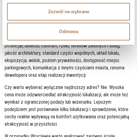
Wybór apartamentu we Wrocławiu powinien wykraczać poza
analizę wizualizacji i ceny. Dobrze jest sprawdzić, jak inwestycja
Zezwól na wybrane
będzie działała w codziennym użytkowaniu i jak dana lokalizacja
może funkcjonować za kilka lat.
Odmowa
Najważniejsze elementy do oceny to: lokalizacja i jej dalszy
potencjał, bliskość centrum, rzeki, terenów zielonych i usług,
jakość architektury, standard części wspólnych, układ lokalu,
ekspozycja, widok, poziom prywatności, dostępność miejsc
parkingowych, komunikacja z innymi częściami miasta, renoma
dewelopera oraz etap realizacji inwestycji.
Czy warto wybierać wyłącznie najdroższy adres? Nie. Wysoka
cena może odzwierciedlać atrakcyjność lokalizacji, ale może też
wynikać z ograniczonej podaży lub wizerunku. Lepszym
podejściem jest porównanie kilku lokalizacji i sprawdzenie, które
cechy realnie wpływają na komfort użytkowania oraz potencjalną
atrakcyjność w przyszłości.
W przypadku Wrocławia warto analizować zarówno ścisłe