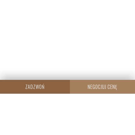
ZADZWOŃ
NEGOCJUJ CENĘ
CENTRALA
Resi Capital S.A.
Wielicka 20