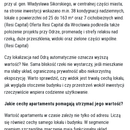
przy ul. gen. Władysława Sikorskiego, w centralnej części miasta;
na stronie inwestycji wskazano
m.in
. 38 kondygnacji nadziemnych,
lokale o powierzchni od 25 do 163 m² oraz 7 cichobieżnych wind.
(
Resi Capital
) Oferta Resi Capital dla Wrocławia podkreśla także
położenie projektu przy Odrze, promenadę i strefy relaksu nad
rzeką, duże przeszklenia, widoki oraz zielone części wspólne.
(
Resi Capital
)
Czy lokalizacja nad Odrą automatycznie oznacza wyższą
wartość? Nie. Sama bliskość rzeki nie wystarczy, jeśli mieszkanie
ma słaby układ, ograniczoną prywatność albo niekorzystną
ekspozycję. Warto sprawdzić, czy widok jest trwałą cechą lokalu,
jak wygląda otoczenie budynku i czy przestrzeń wokół inwestycji
rzeczywiście wspiera codzienne użytkowanie.
Jakie cechy apartamentu pomagają utrzymać jego wartość?
Wartość apartamentu w czasie zależy nie tylko od adresu. Liczą
się również cechy samego lokalu i budynku. W segmencie
premium szczególne znaczenie mają funkcjonalny układ,